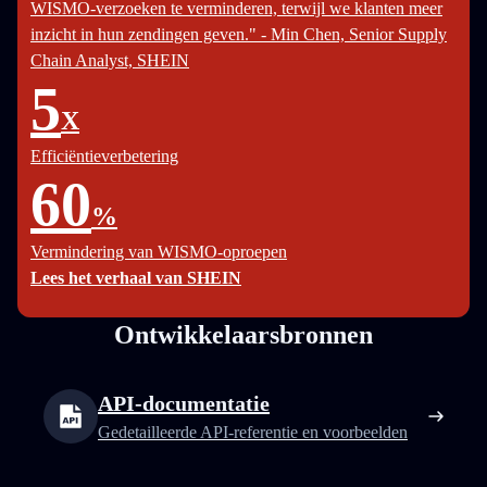
WISMO-verzoeken te verminderen, terwijl we klanten meer
inzicht in hun zendingen geven." - Min Chen, Senior Supply
Chain Analyst, SHEIN
5
X
Efficiëntieverbetering
60
%
Vermindering van WISMO-oproepen
Lees het verhaal van SHEIN
Ontwikkelaarsbronnen
API-documentatie
Gedetailleerde API-referentie en voorbeelden