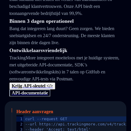
beschadigd klantvertrouwen. Onze API biedt een
toonaangevende bedrijfstijd van 99,9%.
Binnen 3 dagen operationeel
Bang dat integreren lang duurt? Geen zorgen. We bieden
snelstartgidsen en 24/7 ondersteuning. De meeste klanten
zijn binnen drie dagen live.
Ontwikkelaarsvriendelijk
TrackingMore integreert moeiteloos met je huidige systeem,
met uitgebreide API-documentatie, SDK’s
(softwareontwikkelingskits) in 7 talen op GitHub en
eenvoudige API-tests via Postman.
Krijg API-sleutel </>
API-documentatie
Header aanvragen
1
curl --request GET
2
--url https://api.trackingmore.com/v4/trackin
3
--header 'Accept: text/html'