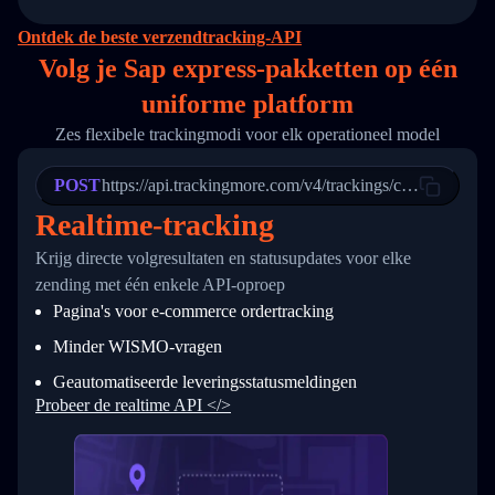
14
        "original_country": "China",
15
        "destination_country": "United States
Ontdek de beste verzendtracking-API
16
        "itemTimeLength": 2,
Volg je Sap express-pakketten op
één
17
        "weblink": "",
18
        "phone": null,
uniforme platform
19
        "trackinfo": [
20
          {
Zes flexibele trackingmodi voor elk operationeel model
21
            "Date": "2017-03-08 04: 22: 00",
22
            "StatusDescription": "Departed Fa
POST
23
            "Details": "Departed Facility in 
https://api.trackingmore.com/v4/trackings/create
24
          },
Realtime-tracking
25
          {
26
            "Date": "2017-03-06 15:28:00",
Krijg directe volgresultaten en statusupdates voor elke
27
            "StatusDescription": "Shipment pi
zending met één enkele API-oproep
28
            "Details": "BEIJING-CHINA,PEOPLES
29
          }
Pagina's voor e-commerce ordertracking
30
        ]
31
      }
Minder WISMO-vragen
32
    ]
Geautomatiseerde leveringsstatusmeldingen
33
  }
34
}
Probeer de realtime API </>