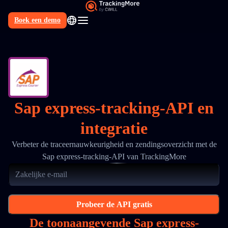
Boek een demo
NL
Sap express-tracking-API en
integratie
Verbeter de traceernauwkeurigheid en zendingsoverzicht met de
Sap express-tracking-API van TrackingMore
Probeer de API gratis
De toonaangevende Sap express-