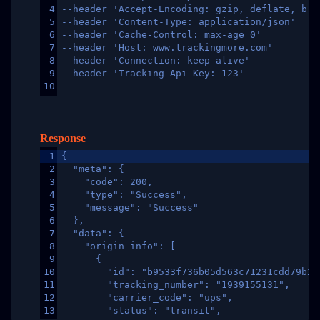
4
--header 'Accept-Encoding: gzip, deflate, br,
5
--header 'Content-Type: application/json'
6
--header 'Cache-Control: max-age=0'
7
--header 'Host: www.trackingmore.com'
8
--header 'Connection: keep-alive'
9
--header 'Tracking-Api-Key: 123'
10
Response
1
{
2
  "meta": {
3
    "code": 200,
4
    "type": "Success",
5
    "message": "Success"
6
  },
7
  "data": {
8
    "origin_info": [
9
      {
10
        "id": "b9533f736b05d563c71231cdd79b2a
11
        "tracking_number": "1939155131",
12
        "carrier_code": "ups",
13
        "status": "transit",