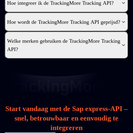
Hoe integreer ik de TrackingMore Tracking API?
Hoe wordt de TrackingMore Tracking API geprijsd?
Welke merken gebruiken de TrackingMore Tracking
API?
Start vandaag met de Sap express-API –
snel, betrouwbaar en eenvoudig te
integreren