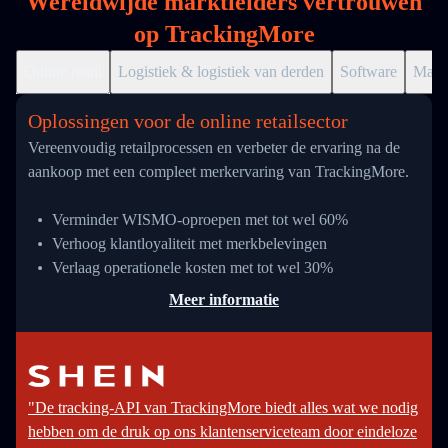
Wereldwijde marktleiders vertrouwen
op TrackingMore
Online retail
Logistiek & logistiek van derden
Software
Markt
Oplossingen voor de online retailsector
Vereenvoudig retailprocessen en verbeter de ervaring na de
aankoop met een compleet merkervaring van TrackingMore.
Verminder WISMO-oproepen met tot wel 60%
Verhoog klantloyaliteit met merkbelevingen
Verlaag operationele kosten met tot wel 30%
Meer informatie
"De tracking-API van TrackingMore biedt alles wat we nodig
hebben om de druk op ons klantenserviceteam door eindeloze