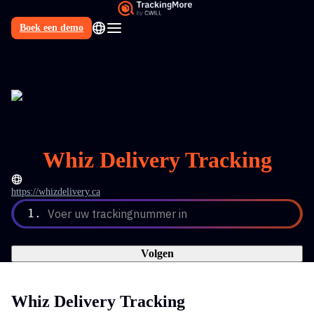
Boek een demo
NL
Whiz Delivery Tracking
https://whizdelivery.ca
1.
Voer uw trackingnummer in
Volgen
Whiz Delivery Tracking