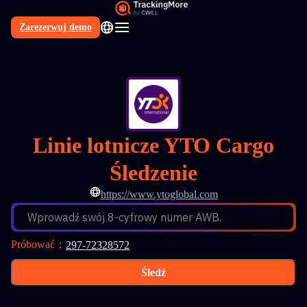
Zarezerwuj demo
PL
Linie lotnicze YTO Cargo
Śledzenie
https://www.ytoglobal.com
Wprowadź swój 8-cyfrowy numer AWB.
Próbować
：
297-72328572
Śledź