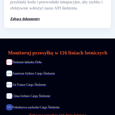
przykłady kodu i przewodniki integracyjne, aby szybko i
efektywnie wdrożyć nasze API śledzenia.
Zobacz dokumenty
Monitoruj przesyłkę w 116 liniach lotniczych
Śledzenie ładunku Delta
American Airlines Cargo Śledzenie
Air France Cargo Śledzenie
China Airlines Cargo Śledzenie
Południowo-zachodni Cargo Śledzenie