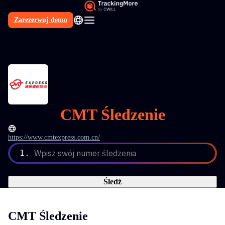
Zarezerwuj demo
PL
CMT Śledzenie
https://www.cmtexpress.com.cn/
1.
Wpisz swój numer śledzenia
Śledź
CMT Śledzenie