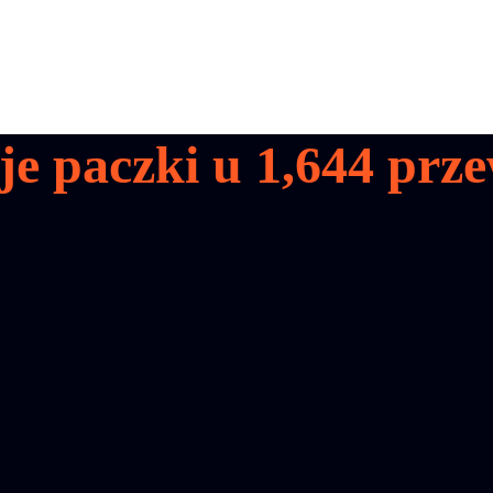
je paczki u
1,644
prze