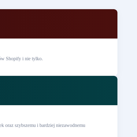
w Shopify i nie tylko.
yłek oraz szybszemu i bardziej niezawodnemu