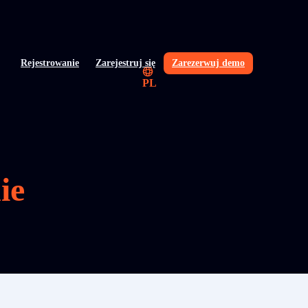
Rejestrowanie
Zarejestruj się
Zarezerwuj demo
PL
ie