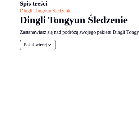
Spis treści
Dingli Tongyun Śledzenie
Dingli Tongyun Śledzenie
Zastanawiasz się nad podróżą swojego pakietu Dingli Tongy
Pokaż więcej
all your
parcels
1,600+
Zarezerwuj demo