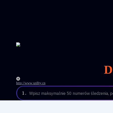
D
http://www.szdlty.cn
1.
Wpisz maksymalnie 50 numerów śledzenia, po