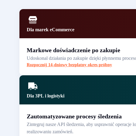
Dla marek eCommerce
Markowe doświadczenie po zakupie
Udoskonal działania po zakupie dzięki płynnemu proceso
Rozpocznij 14-dniowy bezpłatny okres próbny
Dla 3PL i logistyki
Zautomatyzowane procesy śledzenia
Zintegruj nasze API śledzenia, aby usprawnić operacje 
realizowaniu zamówień.