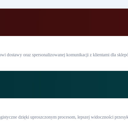
wi dostawy oraz spersonalizowanej komunikacji z klientami dla sklepó
logistyczne dzięki uproszczonym procesom, lepszej widoczności przes