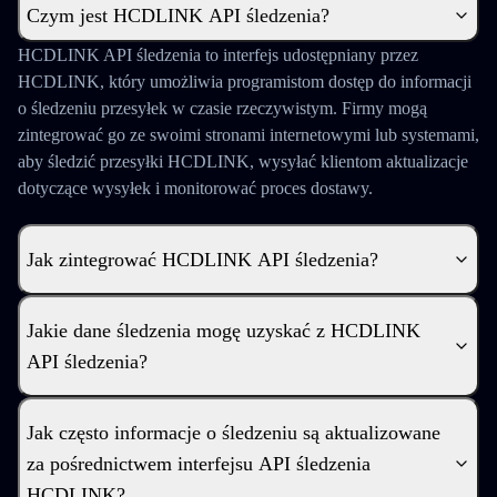
Czym jest HCDLINK API śledzenia?
HCDLINK API śledzenia to interfejs udostępniany przez
HCDLINK, który umożliwia programistom dostęp do informacji
o śledzeniu przesyłek w czasie rzeczywistym. Firmy mogą
zintegrować go ze swoimi stronami internetowymi lub systemami,
aby śledzić przesyłki HCDLINK, wysyłać klientom aktualizacje
dotyczące wysyłek i monitorować proces dostawy.
Jak zintegrować HCDLINK API śledzenia?
Jakie dane śledzenia mogę uzyskać z HCDLINK
API śledzenia?
Jak często informacje o śledzeniu są aktualizowane
za pośrednictwem interfejsu API śledzenia
HCDLINK?