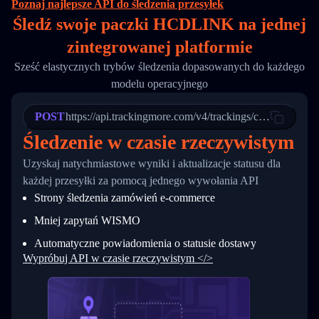
Poznaj najlepsze API do śledzenia przesyłek
16
        "itemTimeLength": 2,
Śledź swoje paczki HCDLINK na
jednej
17
        "weblink": "",
18
        "phone": null,
zintegrowanej platformie
19
        "trackinfo": [
20
          {
Sześć elastycznych trybów śledzenia dopasowanych do każdego
21
            "Date": "2017-03-08 04: 22: 00",
modelu operacyjnego
22
            "StatusDescription": "Departed Fa
23
            "Details": "Departed Facility in 
24
          },
POST
https://api.trackingmore.com/v4/trackings/create
25
          {
Śledzenie w czasie rzeczywistym
26
            "Date": "2017-03-06 15:28:00",
27
            "StatusDescription": "Shipment pi
Uzyskaj natychmiastowe wyniki i aktualizacje statusu dla
28
            "Details": "BEIJING-CHINA,PEOPLES
29
          }
każdej przesyłki za pomocą jednego wywołania API
30
        ]
Strony śledzenia zamówień e-commerce
31
      }
32
    ]
Mniej zapytań WISMO
33
  }
34
}
Automatyczne powiadomienia o statusie dostawy
Wypróbuj API w czasie rzeczywistym </>