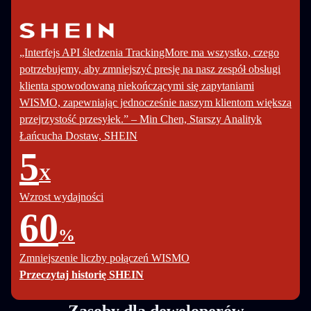
„Interfejs API śledzenia TrackingMore ma wszystko, czego
potrzebujemy, aby zmniejszyć presję na nasz zespół obsługi
klienta spowodowaną niekończącymi się zapytaniami
WISMO, zapewniając jednocześnie naszym klientom większą
przejrzystość przesyłek.” – Min Chen, Starszy Analityk
Łańcucha Dostaw, SHEIN
5
X
Wzrost wydajności
60
%
Zmniejszenie liczby połączeń WISMO
Przeczytaj historię SHEIN