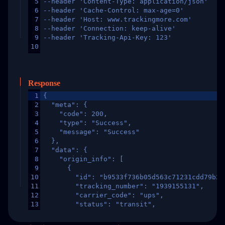
5
--header 'Content-Type: application/json'
6
--header 'Cache-Control: max-age=0'
7
--header 'Host: www.trackingmore.com'
8
--header 'Connection: keep-alive'
9
--header 'Tracking-Api-Key: 123'
10
Response
1
{
2
  "meta": {
3
    "code": 200,
4
    "type": "Success",
5
    "message": "Success"
6
  },
7
  "data": {
8
    "origin_info": [
9
      {
10
        "id": "b9533f736b05d563c71231cdd79b2a
11
        "tracking_number": "1939155131",
12
        "carrier_code": "ups",
13
        "status": "transit",
14
        "original_country": "China",
15
        "destination_country": "United States