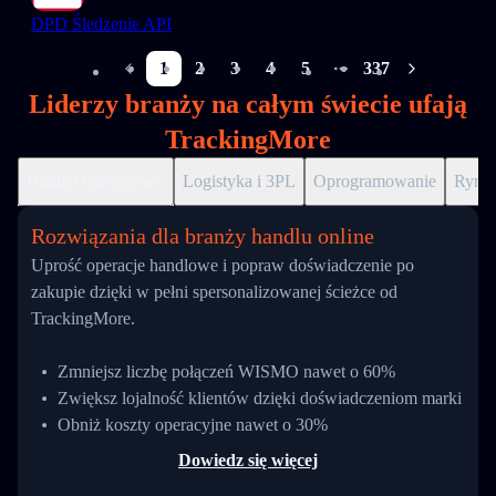
DPD Śledzenie API
1
2
3
4
5
337
More pages
Liderzy branży na całym świecie ufają
TrackingMore
Handel internetowy
Logistyka i 3PL
Oprogramowanie
Ryne
Rozwiązania dla branży handlu online
Uprość operacje handlowe i popraw doświadczenie po
zakupie dzięki w pełni spersonalizowanej ścieżce od
TrackingMore.
Zmniejsz liczbę połączeń WISMO nawet o 60%
Zwiększ lojalność klientów dzięki doświadczeniom marki
Obniż koszty operacyjne nawet o 30%
Dowiedz się więcej