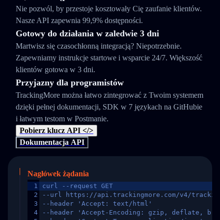
Nie pozwól, by przestoje kosztowały Cię zaufanie klientów.
Nasze API zapewnia 99,9% dostępności.
Gotowy do działania w zaledwie 3 dni
Martwisz się czasochłonną integracją? Niepotrzebnie.
Zapewniamy instrukcje startowe i wsparcie 24/7. Większość
klientów gotowa w 3 dni.
Przyjazny dla programistów
TrackingMore można łatwo zintegrować z Twoim systemem
dzięki pełnej dokumentacji, SDK w 7 językach na GitHubie
i łatwym testom w Postmanie.
Pobierz klucz API </>
Dokumentacja API
Nagłówek żądania
1
curl --request GET
2
--url https://api.trackingmore.com/v4/trackin
3
--header 'Accept: text/html'
4
--header 'Accept-Encoding: gzip, deflate, br,