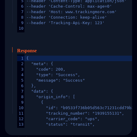
5
--header 'Content-Type: application/json'
6
--header 'Cache-Control: max-age=0'
7
--header 'Host: www.trackingmore.com'
8
--header 'Connection: keep-alive'
9
--header 'Tracking-Api-Key: 123'
10
Response
1
{
2
  "meta": {
3
    "code": 200,
4
    "type": "Success",
5
    "message": "Success"
6
  },
7
  "data": {
8
    "origin_info": [
9
      {
10
        "id": "b9533f736b05d563c71231cdd79b2a
11
        "tracking_number": "1939155131",
12
        "carrier_code": "ups",
13
        "status": "transit",
14
        "original_country": "China",
15
        "destination_country": "United States