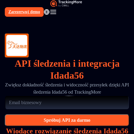
Zarezerwuj demo
PL
API śledzenia i integracja
Idada56
Zwiększ dokładność śledzenia i widoczność przesyłek dzięki API
śledzenia Idada56 od TrackingMore
Spróbuj API za darmo
Wiodące rozwiązanie śledzenia Idada56