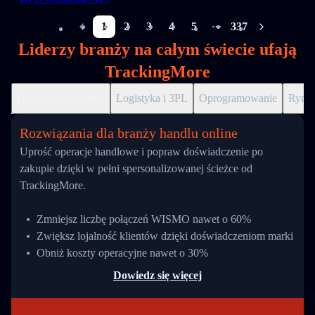
1
2
3
4
5
337
More pages
Liderzy branży na całym świecie ufają
TrackingMore
Handel internetowy
Logistyka i 3PL
Oprogramowanie
Ryne
Rozwiązania dla branży handlu online
Uprość operacje handlowe i popraw doświadczenie po
zakupie dzięki w pełni spersonalizowanej ścieżce od
TrackingMore.
Zmniejsz liczbę połączeń WISMO nawet o 60%
Zwiększ lojalność klientów dzięki doświadczeniom marki
Obniż koszty operacyjne nawet o 30%
Dowiedz się więcej