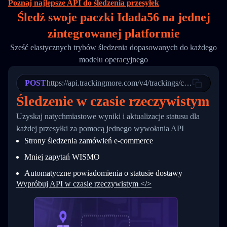
Poznaj najlepsze API do śledzenia przesyłek
16
        "itemTimeLength": 2,
Śledź swoje paczki Idada56 na
jednej
17
        "weblink": "",
18
        "phone": null,
zintegrowanej platformie
19
        "trackinfo": [
20
          {
Sześć elastycznych trybów śledzenia dopasowanych do każdego
21
            "Date": "2017-03-08 04: 22: 00",
modelu operacyjnego
22
            "StatusDescription": "Departed Fa
23
            "Details": "Departed Facility in 
24
          },
POST
https://api.trackingmore.com/v4/trackings/create
25
          {
Śledzenie w czasie rzeczywistym
26
            "Date": "2017-03-06 15:28:00",
27
            "StatusDescription": "Shipment pi
Uzyskaj natychmiastowe wyniki i aktualizacje statusu dla
28
            "Details": "BEIJING-CHINA,PEOPLES
29
          }
każdej przesyłki za pomocą jednego wywołania API
30
        ]
Strony śledzenia zamówień e-commerce
31
      }
32
    ]
Mniej zapytań WISMO
33
  }
34
}
Automatyczne powiadomienia o statusie dostawy
Wypróbuj API w czasie rzeczywistym </>