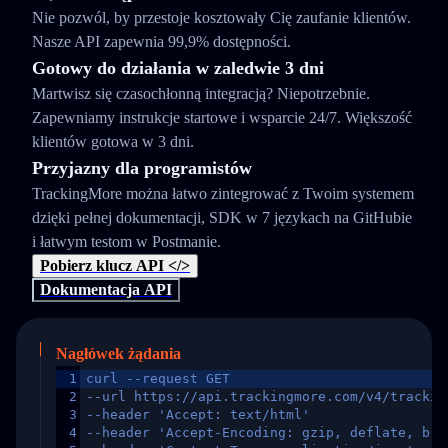
Nie pozwól, by przestoje kosztowały Cię zaufanie klientów.
Nasze API zapewnia 99,9% dostępności.
Gotowy do działania w zaledwie 3 dni
Martwisz się czasochłonną integracją? Niepotrzebnie.
Zapewniamy instrukcje startowe i wsparcie 24/7. Większość
klientów gotowa w 3 dni.
Przyjazny dla programistów
TrackingMore można łatwo zintegrować z Twoim systemem
dzięki pełnej dokumentacji, SDK w 7 językach na GitHubie
i łatwym testom w Postmanie.
Pobierz klucz API </>
Dokumentacja API
Nagłówek żądania
1
curl --request GET
2
--url https://api.trackingmore.com/v4/trackin
3
--header 'Accept: text/html'
4
--header 'Accept-Encoding: gzip, deflate, br,