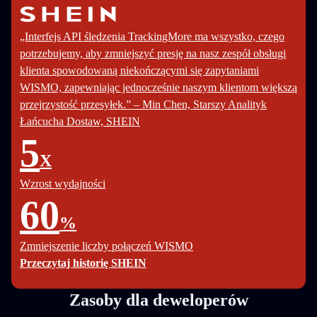
„Interfejs API śledzenia TrackingMore ma wszystko, czego
potrzebujemy, aby zmniejszyć presję na nasz zespół obsługi
klienta spowodowaną niekończącymi się zapytaniami
WISMO, zapewniając jednocześnie naszym klientom większą
przejrzystość przesyłek.” – Min Chen, Starszy Analityk
Łańcucha Dostaw, SHEIN
5
X
Wzrost wydajności
60
%
Zmniejszenie liczby połączeń WISMO
Przeczytaj historię SHEIN
Zasoby dla deweloperów