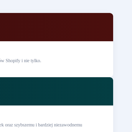
w Shopify i nie tylko.
yłek oraz szybszemu i bardziej niezawodnemu