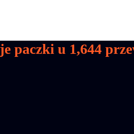
je paczki u
1,644
prze