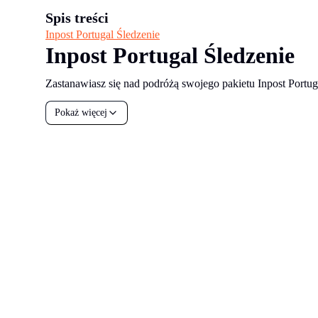
Spis treści
Inpost Portugal Śledzenie
Inpost Portugal Śledzenie
Zastanawiasz się nad podróżą swojego pakietu Inpost Portug
Pokaż więcej
all your
parcels
1,600+
Zarezerwuj demo