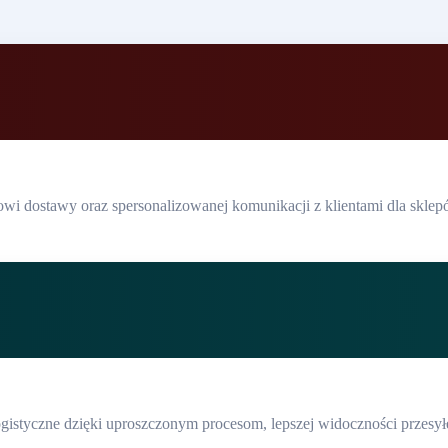
wi dostawy oraz spersonalizowanej komunikacji z klientami dla sklepó
logistyczne dzięki uproszczonym procesom, lepszej widoczności przes