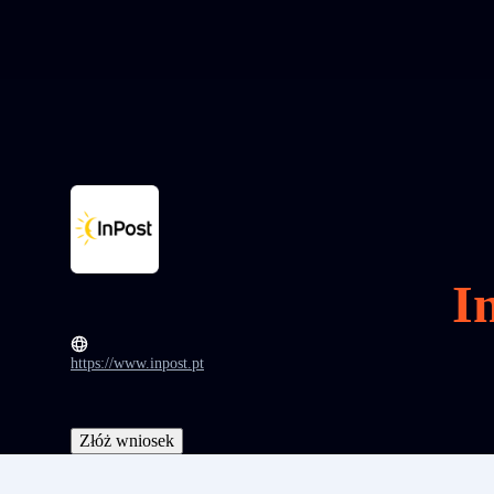
I
https://www.inpost.pt
Złóż wniosek