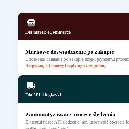
Dla marek eCommerce
Markowe doświadczenie po zakupie
Udoskonal działania po zakupie dzięki płynnemu proceso
Rozpocznij 14-dniowy bezpłatny okres próbny
Dla 3PL i logistyki
Zautomatyzowane procesy śledzenia
Zintegruj nasze API śledzenia, aby usprawnić operacje 
realizowaniu zamówień.