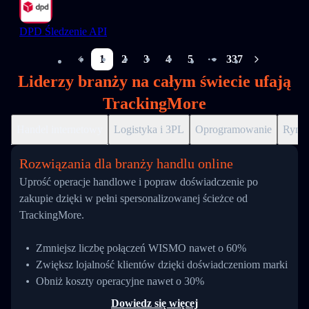
DPD Śledzenie API
1
2
3
4
5
337
More pages
Liderzy branży na całym świecie ufają
TrackingMore
Handel internetowy
Logistyka i 3PL
Oprogramowanie
Ryne
Rozwiązania dla branży handlu online
Uprość operacje handlowe i popraw doświadczenie po
zakupie dzięki w pełni spersonalizowanej ścieżce od
TrackingMore.
Zmniejsz liczbę połączeń WISMO nawet o 60%
Zwiększ lojalność klientów dzięki doświadczeniom marki
Obniż koszty operacyjne nawet o 30%
Dowiedz się więcej