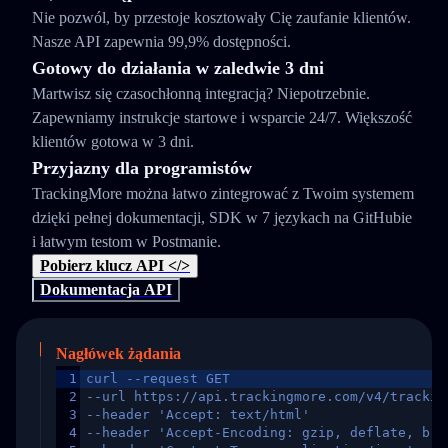
Nie pozwól, by przestoje kosztowały Cię zaufanie klientów.
Nasze API zapewnia 99,9% dostępności.
Gotowy do działania w zaledwie 3 dni
Martwisz się czasochłonną integracją? Niepotrzebnie.
Zapewniamy instrukcje startowe i wsparcie 24/7. Większość
klientów gotowa w 3 dni.
Przyjazny dla programistów
TrackingMore można łatwo zintegrować z Twoim systemem
dzięki pełnej dokumentacji, SDK w 7 językach na GitHubie
i łatwym testom w Postmanie.
Pobierz klucz API </>
Dokumentacja API
Nagłówek żądania
1
curl --request GET
2
--url https://api.trackingmore.com/v4/trackin
3
--header 'Accept: text/html'
4
--header 'Accept-Encoding: gzip, deflate, br,