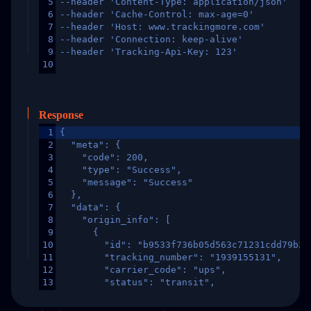
5
--header 'Content-Type: application/json'
6
--header 'Cache-Control: max-age=0'
7
--header 'Host: www.trackingmore.com'
8
--header 'Connection: keep-alive'
9
--header 'Tracking-Api-Key: 123'
10
Response
1
{
2
  "meta": {
3
    "code": 200,
4
    "type": "Success",
5
    "message": "Success"
6
  },
7
  "data": {
8
    "origin_info": [
9
      {
10
        "id": "b9533f736b05d563c71231cdd79b2a
11
        "tracking_number": "1939155131",
12
        "carrier_code": "ups",
13
        "status": "transit",
14
        "original_country": "China",
15
        "destination_country": "United States