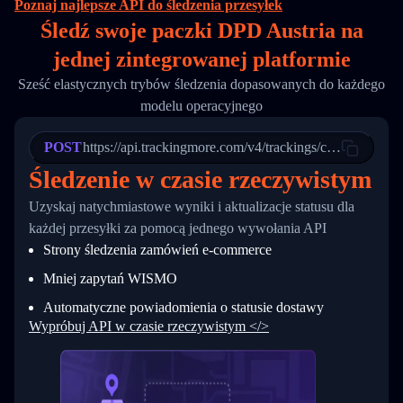
Poznaj najlepsze API do śledzenia przesyłek
16
        "itemTimeLength": 2,
Śledź swoje paczki DPD Austria na
17
        "weblink": "",
18
        "phone": null,
jednej
zintegrowanej platformie
19
        "trackinfo": [
20
          {
Sześć elastycznych trybów śledzenia dopasowanych do każdego
21
            "Date": "2017-03-08 04: 22: 00",
modelu operacyjnego
22
            "StatusDescription": "Departed Fa
23
            "Details": "Departed Facility in 
24
          },
POST
https://api.trackingmore.com/v4/trackings/create
25
          {
Śledzenie w czasie rzeczywistym
26
            "Date": "2017-03-06 15:28:00",
27
            "StatusDescription": "Shipment pi
Uzyskaj natychmiastowe wyniki i aktualizacje statusu dla
28
            "Details": "BEIJING-CHINA,PEOPLES
29
          }
każdej przesyłki za pomocą jednego wywołania API
30
        ]
Strony śledzenia zamówień e-commerce
31
      }
32
    ]
Mniej zapytań WISMO
33
  }
34
}
Automatyczne powiadomienia o statusie dostawy
Wypróbuj API w czasie rzeczywistym </>