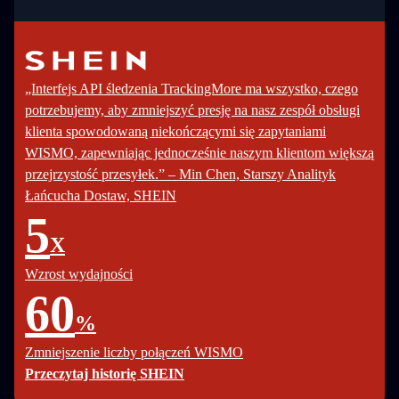
„Interfejs API śledzenia TrackingMore ma wszystko, czego
potrzebujemy, aby zmniejszyć presję na nasz zespół obsługi
klienta spowodowaną niekończącymi się zapytaniami
WISMO, zapewniając jednocześnie naszym klientom większą
przejrzystość przesyłek.” – Min Chen, Starszy Analityk
Łańcucha Dostaw, SHEIN
5
X
Wzrost wydajności
60
%
Zmniejszenie liczby połączeń WISMO
Przeczytaj historię SHEIN