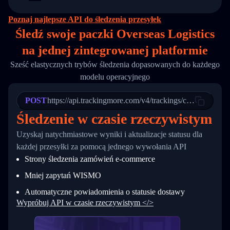
14
        "original_country": "China",
15
        "destination_country": "United States
Poznaj najlepsze API do śledzenia przesyłek
16
        "itemTimeLength": 2,
Śledź swoje paczki Overseas Logistics
17
        "weblink": "",
18
        "phone": null,
na
jednej
zintegrowanej platformie
19
        "trackinfo": [
20
          {
Sześć elastycznych trybów śledzenia dopasowanych do każdego
21
            "Date": "2017-03-08 04: 22: 00",
modelu operacyjnego
22
            "StatusDescription": "Departed Fa
23
            "Details": "Departed Facility in 
24
          },
POST
https://api.trackingmore.com/v4/trackings/create
25
          {
Śledzenie w czasie rzeczywistym
26
            "Date": "2017-03-06 15:28:00",
27
            "StatusDescription": "Shipment pi
Uzyskaj natychmiastowe wyniki i aktualizacje statusu dla
28
            "Details": "BEIJING-CHINA,PEOPLES
29
          }
każdej przesyłki za pomocą jednego wywołania API
30
        ]
Strony śledzenia zamówień e-commerce
31
      }
32
    ]
Mniej zapytań WISMO
33
  }
34
}
Automatyczne powiadomienia o statusie dostawy
Wypróbuj API w czasie rzeczywistym </>