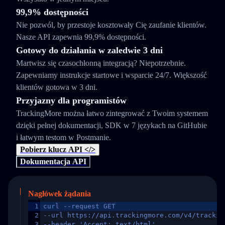
99,9% dostępności
Nie pozwól, by przestoje kosztowały Cię zaufanie klientów.
Nasze API zapewnia 99,9% dostępności.
Gotowy do działania w zaledwie 3 dni
Martwisz się czasochłonną integracją? Niepotrzebnie.
Zapewniamy instrukcje startowe i wsparcie 24/7. Większość
klientów gotowa w 3 dni.
Przyjazny dla programistów
TrackingMore można łatwo zintegrować z Twoim systemem
dzięki pełnej dokumentacji, SDK w 7 językach na GitHubie
i łatwym testom w Postmanie.
Pobierz klucz API </>
Dokumentacja API
Nagłówek żądania
1
curl --request GET
2
--url https://api.trackingmore.com/v4/trackin
3
--header 'Accept: text/html'