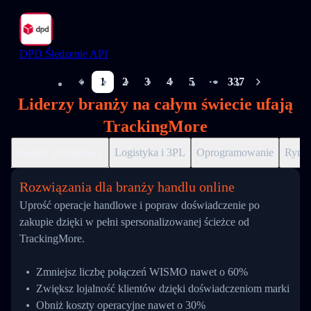
DPD Śledzenie API
1
2
3
4
5
337
More pages
Liderzy branży na całym świecie ufają
TrackingMore
Handel internetowy
Logistyka i 3PL
Oprogramowanie
Ryne
Rozwiązania dla branży handlu online
Uprość operacje handlowe i popraw doświadczenie po
zakupie dzięki w pełni spersonalizowanej ścieżce od
TrackingMore.
Zmniejsz liczbę połączeń WISMO nawet o 60%
Zwiększ lojalność klientów dzięki doświadczeniom marki
Obniż koszty operacyjne nawet o 30%