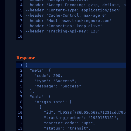
4
--header 'Accept-Encoding: gzip, deflate, br,
5
--header 'Content-Type: application/json'
6
--header 'Cache-Control: max-age=0'
7
--header 'Host: www.trackingmore.com'
8
--header 'Connection: keep-alive'
9
--header 'Tracking-Api-Key: 123'
10
Response
1
{
2
  "meta": {
3
    "code": 200,
4
    "type": "Success",
5
    "message": "Success"
6
  },
7
  "data": {
8
    "origin_info": [
9
      {
10
        "id": "b9533f736b05d563c71231cdd79b2a
11
        "tracking_number": "1939155131",
12
        "carrier_code": "ups",
13
        "status": "transit",