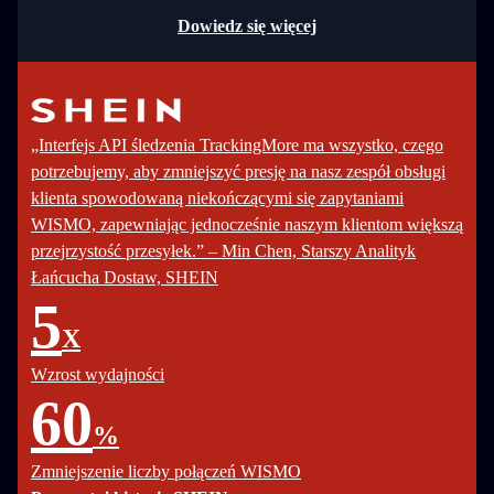
Dowiedz się więcej
„Interfejs API śledzenia TrackingMore ma wszystko, czego
potrzebujemy, aby zmniejszyć presję na nasz zespół obsługi
klienta spowodowaną niekończącymi się zapytaniami
WISMO, zapewniając jednocześnie naszym klientom większą
przejrzystość przesyłek.” – Min Chen, Starszy Analityk
Łańcucha Dostaw, SHEIN
5
X
Wzrost wydajności
60
%
Zmniejszenie liczby połączeń WISMO