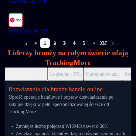
Evri Śledzenie API
DPD Śledzenie API
1
2
3
4
5
337
More pages
Liderzy branży na całym świecie ufają
TrackingMore
Handel internetowy
Logistyka i 3PL
Oprogramowanie
Ryne
Rozwiązania dla branży handlu online
Uprość operacje handlowe i popraw doświadczenie po
zakupie dzięki w pełni spersonalizowanej ścieżce od
TrackingMore.
Zmniejsz liczbę połączeń WISMO nawet o 60%
Zwiększ lojalność klientów dzięki doświadczeniom marki