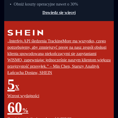
Obniż koszty operacyjne nawet o 30%
Dowiedz się więcej
„Interfejs API śledzenia TrackingMore ma wszystko, czego
potrzebujemy, aby zmniejszyć presję na nasz zespół obsługi
klienta spowodowaną niekończącymi się zapytaniami
WISMO, zapewniając jednocześnie naszym klientom większą
przejrzystość przesyłek.” – Min Chen, Starszy Analityk
Łańcucha Dostaw, SHEIN
5
X
Wzrost wydajności
60
%