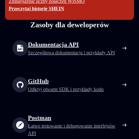
Zmniejszenie liczby połączeń WISMO
Przeczytaj historię SHEIN
Zasoby dla deweloperów
Dokumentacja API
Szczegółowa dokumentacja i przykłady API
GitHub
Odkryj otwarte SDK i przykłady kodu
Postman
Łatwe testowanie i debugowanie interfejsów
API