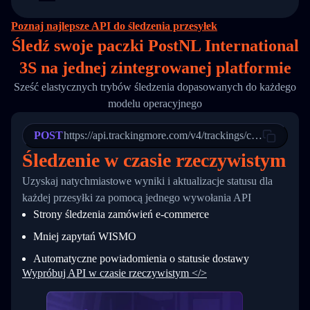
14
        "original_country": "China",
15
        "destination_country": "United States
Poznaj najlepsze API do śledzenia przesyłek
16
        "itemTimeLength": 2,
Śledź swoje paczki PostNL International
17
        "weblink": "",
18
        "phone": null,
3S na
jednej
zintegrowanej platformie
19
        "trackinfo": [
20
          {
Sześć elastycznych trybów śledzenia dopasowanych do każdego
21
            "Date": "2017-03-08 04: 22: 00",
modelu operacyjnego
22
            "StatusDescription": "Departed Fa
23
            "Details": "Departed Facility in 
24
          },
POST
https://api.trackingmore.com/v4/trackings/create
25
          {
Śledzenie w czasie rzeczywistym
26
            "Date": "2017-03-06 15:28:00",
27
            "StatusDescription": "Shipment pi
Uzyskaj natychmiastowe wyniki i aktualizacje statusu dla
28
            "Details": "BEIJING-CHINA,PEOPLES
29
          }
każdej przesyłki za pomocą jednego wywołania API
30
        ]
Strony śledzenia zamówień e-commerce
31
      }
32
    ]
Mniej zapytań WISMO
33
  }
34
}
Automatyczne powiadomienia o statusie dostawy
Wypróbuj API w czasie rzeczywistym </>