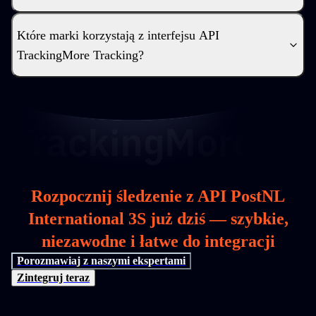
Które marki korzystają z interfejsu API
TrackingMore Tracking?
Rozpocznij śledzenie z API PostNL
International 3S już dziś — szybkie,
niezawodne i łatwe do integracji
Porozmawiaj z naszymi ekspertami
Zintegruj teraz