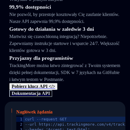
99,9% dostępności
Nie pozwól, by przestoje kosztowały Cię zaufanie klientów.
Nasze API zapewnia 99,9% dostępności.
Gotowy do działania w zaledwie 3 dni
Martwisz się czasochłonną integracją? Niepotrzebnie.
Zapewniamy instrukcje startowe i wsparcie 24/7. Większość
klientów gotowa w 3 dni.
Przyjazny dla programistów
TrackingMore można łatwo zintegrować z Twoim systemem
dzięki pełnej dokumentacji, SDK w 7 językach na GitHubie
i łatwym testom w Postmanie.
Pobierz klucz API </>
Dokumentacja API
Nagłówek żądania
1
curl --request GET
2
--url https://api.trackingmore.com/v4/trackin
3
--header 'Accept: text/html'