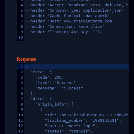
4
--header 'Accept-Encoding: gzip, deflate, br,
5
--header 'Content-Type: application/json'
6
--header 'Cache-Control: max-age=0'
7
--header 'Host: www.trackingmore.com'
8
--header 'Connection: keep-alive'
9
--header 'Tracking-Api-Key: 123'
10
Response
1
{
2
  "meta": {
3
    "code": 200,
4
    "type": "Success",
5
    "message": "Success"
6
  },
7
  "data": {
8
    "origin_info": [
9
      {
10
        "id": "b9533f736b05d563c71231cdd79b2a
11
        "tracking_number": "1939155131",
12
        "carrier_code": "ups",
13
        "status": "transit",