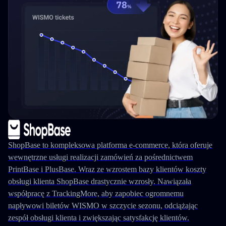
ShopBase to kompleksowa platforma e-commerce, która oferuje
wewnętrzne usługi realizacji zamówień za pośrednictwem
PrintBase i PlusBase. Wraz ze wzrostem bazy klientów koszty
obsługi klienta ShopBase drastycznie wzrosły. Nawiązała
współpracę z TrackingMore, aby zapobiec ogromnemu
napływowi biletów WISMO w szczycie sezonu, odciążając
zespół obsługi klienta i zwiększając satysfakcję klientów.