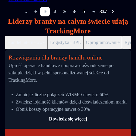
1
2
3
4
5
337
More pages
Liderzy branży na całym świecie ufają
TrackingMore
Handel internetowy
Logistyka i 3PL
Oprogramowanie
Ryne
Rozwiązania dla branży handlu online
Uprość operacje handlowe i popraw doświadczenie po
zakupie dzięki w pełni spersonalizowanej ścieżce od
TrackingMore.
Zmniejsz liczbę połączeń WISMO nawet o 60%
Zwiększ lojalność klientów dzięki doświadczeniom marki
Obniż koszty operacyjne nawet o 30%
Dowiedz się więcej