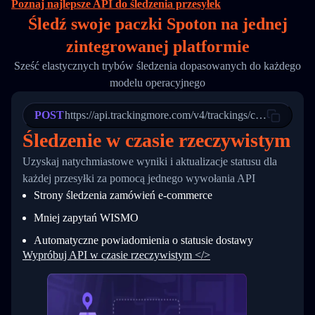
Poznaj najlepsze API do śledzenia przesyłek
16
        "itemTimeLength": 2,
Śledź swoje paczki Spoton na
jednej
17
        "weblink": "",
18
        "phone": null,
zintegrowanej platformie
19
        "trackinfo": [
20
          {
Sześć elastycznych trybów śledzenia dopasowanych do każdego
21
            "Date": "2017-03-08 04: 22: 00",
modelu operacyjnego
22
            "StatusDescription": "Departed Fa
23
            "Details": "Departed Facility in 
24
          },
POST
https://api.trackingmore.com/v4/trackings/create
25
          {
Śledzenie w czasie rzeczywistym
26
            "Date": "2017-03-06 15:28:00",
27
            "StatusDescription": "Shipment pi
Uzyskaj natychmiastowe wyniki i aktualizacje statusu dla
28
            "Details": "BEIJING-CHINA,PEOPLES
29
          }
każdej przesyłki za pomocą jednego wywołania API
30
        ]
Strony śledzenia zamówień e-commerce
31
      }
32
    ]
Mniej zapytań WISMO
33
  }
34
}
Automatyczne powiadomienia o statusie dostawy
Wypróbuj API w czasie rzeczywistym </>