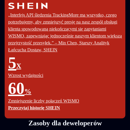
„Interfejs API śledzenia TrackingMore ma wszystko, czego
potrzebujemy, aby zmniejszyć presję na nasz zespół obsługi
klienta spowodowaną niekończącymi się zapytaniami
WISMO, zapewniając jednocześnie naszym klientom większą
przejrzystość przesyłek.” – Min Chen, Starszy Analityk
Łańcucha Dostaw, SHEIN
5
X
Wzrost wydajności
60
%
Zmniejszenie liczby połączeń WISMO
Przeczytaj historię SHEIN
Zasoby dla deweloperów