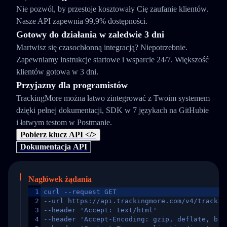
Nie pozwól, by przestoje kosztowały Cię zaufanie klientów.
Nasze API zapewnia 99,9% dostępności.
Gotowy do działania w zaledwie 3 dni
Martwisz się czasochłonną integracją? Niepotrzebnie.
Zapewniamy instrukcje startowe i wsparcie 24/7. Większość
klientów gotowa w 3 dni.
Przyjazny dla programistów
TrackingMore można łatwo zintegrować z Twoim systemem
dzięki pełnej dokumentacji, SDK w 7 językach na GitHubie
i łatwym testom w Postmanie.
Pobierz klucz API </>
Dokumentacja API
Nagłówek żądania
1
curl --request GET
2
--url https://api.trackingmore.com/v4/trackin
3
--header 'Accept: text/html'
4
--header 'Accept-Encoding: gzip, deflate, br,