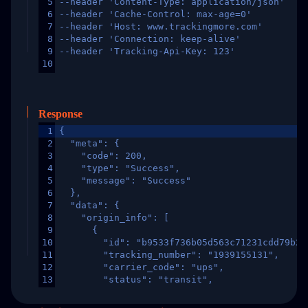
5
--header 'Content-Type: application/json'
6
--header 'Cache-Control: max-age=0'
7
--header 'Host: www.trackingmore.com'
8
--header 'Connection: keep-alive'
9
--header 'Tracking-Api-Key: 123'
10
Response
1
{
2
  "meta": {
3
    "code": 200,
4
    "type": "Success",
5
    "message": "Success"
6
  },
7
  "data": {
8
    "origin_info": [
9
      {
10
        "id": "b9533f736b05d563c71231cdd79b2a
11
        "tracking_number": "1939155131",
12
        "carrier_code": "ups",
13
        "status": "transit",
14
        "original_country": "China",
15
        "destination_country": "United States