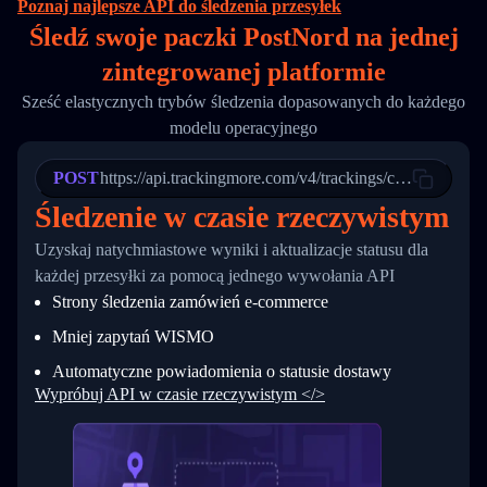
Poznaj najlepsze API do śledzenia przesyłek
16
        "itemTimeLength": 2,
Śledź swoje paczki PostNord na
jednej
17
        "weblink": "",
18
        "phone": null,
zintegrowanej platformie
19
        "trackinfo": [
20
          {
Sześć elastycznych trybów śledzenia dopasowanych do każdego
21
            "Date": "2017-03-08 04: 22: 00",
modelu operacyjnego
22
            "StatusDescription": "Departed Fa
23
            "Details": "Departed Facility in 
24
          },
POST
https://api.trackingmore.com/v4/trackings/create
25
          {
Śledzenie w czasie rzeczywistym
26
            "Date": "2017-03-06 15:28:00",
27
            "StatusDescription": "Shipment pi
Uzyskaj natychmiastowe wyniki i aktualizacje statusu dla
28
            "Details": "BEIJING-CHINA,PEOPLES
29
          }
każdej przesyłki za pomocą jednego wywołania API
30
        ]
Strony śledzenia zamówień e-commerce
31
      }
32
    ]
Mniej zapytań WISMO
33
  }
34
}
Automatyczne powiadomienia o statusie dostawy
Wypróbuj API w czasie rzeczywistym </>