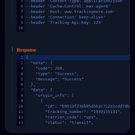
5
--header 'Content-Type: application/json'
6
--header 'Cache-Control: max-age=0'
7
--header 'Host: www.trackingmore.com'
8
--header 'Connection: keep-alive'
9
--header 'Tracking-Api-Key: 123'
10
Response
1
{
2
  "meta": {
3
    "code": 200,
4
    "type": "Success",
5
    "message": "Success"
6
  },
7
  "data": {
8
    "origin_info": [
9
      {
10
        "id": "b9533f736b05d563c71231cdd79b2a
11
        "tracking_number": "1939155131",
12
        "carrier_code": "ups",
13
        "status": "transit",
14
        "original_country": "China",
15
        "destination_country": "United States