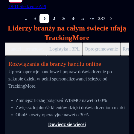
DPD Śledzenie API
1
2
3
4
5
337
More pages
Liderzy branży na całym świecie ufają
TrackingMore
Handel internetowy
Logistyka i 3PL
Oprogramowanie
Ryne
Rozwiązania dla branży handlu online
Uprość operacje handlowe i popraw doświadczenie po
zakupie dzięki w pełni spersonalizowanej ścieżce od
TrackingMore.
Zmniejsz liczbę połączeń WISMO nawet o 60%
Zwiększ lojalność klientów dzięki doświadczeniom marki
Obniż koszty operacyjne nawet o 30%
Dowiedz się więcej