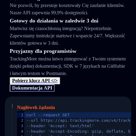
Nie pozwól, by przestoje kosztowały Cię zaufanie klientów.
Nasze API zapewnia 99,9% dostępności.
Gotowy do działania w zaledwie 3 dni
Martwisz się czasochłonną integracją? Niepotrzebnie.
Zapewniamy instrukcje startowe i wsparcie 24/7. Większość
klientów gotowa w 3 dni.
Przyjazny dla programistów
TrackingMore można łatwo zintegrować z Twoim systemem
dzięki pełnej dokumentacji, SDK w 7 językach na GitHubie
i łatwym testom w Postmanie.
Pobierz klucz API </>
Dokumentacja API
Nagłówek żądania
1
curl --request GET
2
--url https://api.trackingmore.com/v4/trackin
3
--header 'Accept: text/html'
4
--header 'Accept-Encoding: gzip, deflate, br,