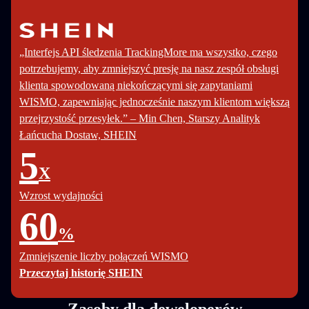
„Interfejs API śledzenia TrackingMore ma wszystko, czego
potrzebujemy, aby zmniejszyć presję na nasz zespół obsługi
klienta spowodowaną niekończącymi się zapytaniami
WISMO, zapewniając jednocześnie naszym klientom większą
przejrzystość przesyłek.” – Min Chen, Starszy Analityk
Łańcucha Dostaw, SHEIN
5
X
Wzrost wydajności
60
%
Zmniejszenie liczby połączeń WISMO
Przeczytaj historię SHEIN