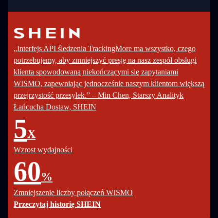
„Interfejs API śledzenia TrackingMore ma wszystko, czego
potrzebujemy, aby zmniejszyć presję na nasz zespół obsługi
klienta spowodowaną niekończącymi się zapytaniami
WISMO, zapewniając jednocześnie naszym klientom większą
przejrzystość przesyłek.” – Min Chen, Starszy Analityk
Łańcucha Dostaw, SHEIN
5
X
Wzrost wydajności
60
%
Zmniejszenie liczby połączeń WISMO
Przeczytaj historię SHEIN