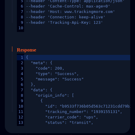
5
--header 'Content-Type: application/json'
6
--header 'Cache-Control: max-age=0'
7
--header 'Host: www.trackingmore.com'
8
--header 'Connection: keep-alive'
9
--header 'Tracking-Api-Key: 123'
10
Response
1
{
2
  "meta": {
3
    "code": 200,
4
    "type": "Success",
5
    "message": "Success"
6
  },
7
  "data": {
8
    "origin_info": [
9
      {
10
        "id": "b9533f736b05d563c71231cdd79b2a
11
        "tracking_number": "1939155131",
12
        "carrier_code": "ups",
13
        "status": "transit",
14
        "original_country": "China",
15
        "destination_country": "United States