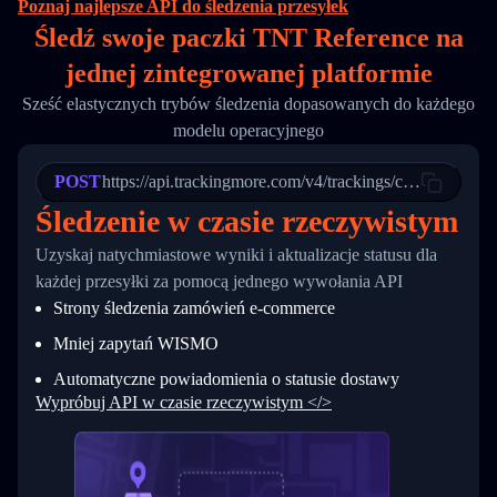
Poznaj najlepsze API do śledzenia przesyłek
16
        "itemTimeLength": 2,
Śledź swoje paczki TNT Reference na
17
        "weblink": "",
18
        "phone": null,
jednej
zintegrowanej platformie
19
        "trackinfo": [
20
          {
Sześć elastycznych trybów śledzenia dopasowanych do każdego
21
            "Date": "2017-03-08 04: 22: 00",
modelu operacyjnego
22
            "StatusDescription": "Departed Fa
23
            "Details": "Departed Facility in 
24
          },
POST
https://api.trackingmore.com/v4/trackings/create
25
          {
Śledzenie w czasie rzeczywistym
26
            "Date": "2017-03-06 15:28:00",
27
            "StatusDescription": "Shipment pi
Uzyskaj natychmiastowe wyniki i aktualizacje statusu dla
28
            "Details": "BEIJING-CHINA,PEOPLES
29
          }
każdej przesyłki za pomocą jednego wywołania API
30
        ]
Strony śledzenia zamówień e-commerce
31
      }
32
    ]
Mniej zapytań WISMO
33
  }
34
}
Automatyczne powiadomienia o statusie dostawy
Wypróbuj API w czasie rzeczywistym </>