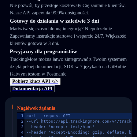
Nie pozwól, by przestoje kosztowały Cię zaufanie klientów.
Nasze API zapewnia 99,9% dostępności.
Gotowy do działania w zaledwie 3 dni
Martwisz się czasochłonną integracją? Niepotrzebnie.
Zapewniamy instrukcje startowe i wsparcie 24/7. Większość
klientów gotowa w 3 dni.
Przyjazny dla programistów
TrackingMore można łatwo zintegrować z Twoim systemem
dzięki pełnej dokumentacji, SDK w 7 językach na GitHubie
i łatwym testom w Postmanie.
Pobierz klucz API </>
Dokumentacja API
Nagłówek żądania
1
curl --request GET
2
--url https://api.trackingmore.com/v4/trackin
3
--header 'Accept: text/html'
4
--header 'Accept-Encoding: gzip, deflate, br,