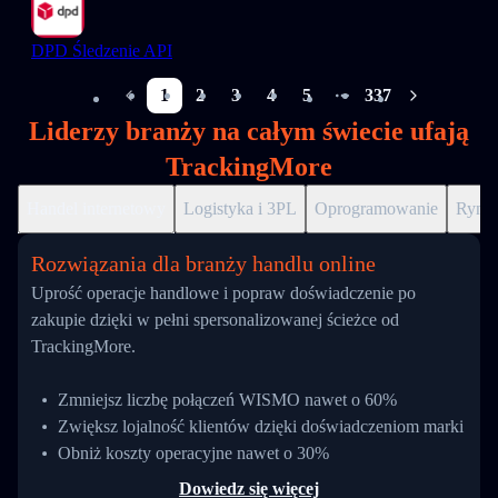
DPD Śledzenie API
1
2
3
4
5
337
More pages
Liderzy branży na całym świecie ufają
TrackingMore
Handel internetowy
Logistyka i 3PL
Oprogramowanie
Ryne
Rozwiązania dla branży handlu online
Uprość operacje handlowe i popraw doświadczenie po
zakupie dzięki w pełni spersonalizowanej ścieżce od
TrackingMore.
Zmniejsz liczbę połączeń WISMO nawet o 60%
Zwiększ lojalność klientów dzięki doświadczeniom marki
Obniż koszty operacyjne nawet o 30%
Dowiedz się więcej