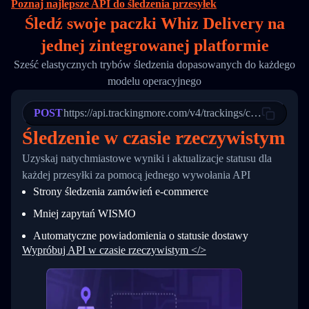
Poznaj najlepsze API do śledzenia przesyłek
16
        "itemTimeLength": 2,
Śledź swoje paczki Whiz Delivery na
17
        "weblink": "",
18
        "phone": null,
jednej
zintegrowanej platformie
19
        "trackinfo": [
20
          {
Sześć elastycznych trybów śledzenia dopasowanych do każdego
21
            "Date": "2017-03-08 04: 22: 00",
modelu operacyjnego
22
            "StatusDescription": "Departed Fa
23
            "Details": "Departed Facility in 
24
          },
POST
https://api.trackingmore.com/v4/trackings/create
25
          {
Śledzenie w czasie rzeczywistym
26
            "Date": "2017-03-06 15:28:00",
27
            "StatusDescription": "Shipment pi
Uzyskaj natychmiastowe wyniki i aktualizacje statusu dla
28
            "Details": "BEIJING-CHINA,PEOPLES
29
          }
każdej przesyłki za pomocą jednego wywołania API
30
        ]
Strony śledzenia zamówień e-commerce
31
      }
32
    ]
Mniej zapytań WISMO
33
  }
34
}
Automatyczne powiadomienia o statusie dostawy
Wypróbuj API w czasie rzeczywistym </>