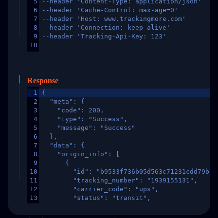
5
--header 'Content-Type: application/json'
6
--header 'Cache-Control: max-age=0'
7
--header 'Host: www.trackingmore.com'
8
--header 'Connection: keep-alive'
9
--header 'Tracking-Api-Key: 123'
10
Response
1
{
2
  "meta": {
3
    "code": 200,
4
    "type": "Success",
5
    "message": "Success"
6
  },
7
  "data": {
8
    "origin_info": [
9
      {
10
        "id": "b9533f736b05d563c71231cdd79b2a
11
        "tracking_number": "1939155131",
12
        "carrier_code": "ups",
13
        "status": "transit",
14
        "original_country": "China",
15
        "destination_country": "United States