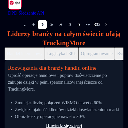
DPD Śledzenie API
1
2
3
4
5
337
More pages
Liderzy branży na całym świecie ufają
TrackingMore
Handel internetowy
Logistyka i 3PL
Oprogramowanie
Ryne
Rozwiązania dla branży handlu online
Uprość operacje handlowe i popraw doświadczenie po
zakupie dzięki w pełni spersonalizowanej ścieżce od
TrackingMore.
Zmniejsz liczbę połączeń WISMO nawet o 60%
Zwiększ lojalność klientów dzięki doświadczeniom marki
Obniż koszty operacyjne nawet o 30%
Dowiedz się więcej