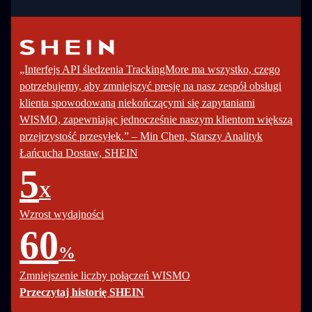
„Interfejs API śledzenia TrackingMore ma wszystko, czego
potrzebujemy, aby zmniejszyć presję na nasz zespół obsługi
klienta spowodowaną niekończącymi się zapytaniami
WISMO, zapewniając jednocześnie naszym klientom większą
przejrzystość przesyłek.” – Min Chen, Starszy Analityk
Łańcucha Dostaw, SHEIN
5
X
Wzrost wydajności
60
%
Zmniejszenie liczby połączeń WISMO
Przeczytaj historię SHEIN