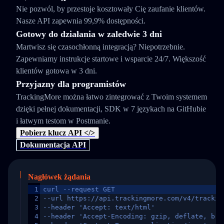
Nie pozwól, by przestoje kosztowały Cię zaufanie klientów.
Nasze API zapewnia 99,9% dostępności.
Gotowy do działania w zaledwie 3 dni
Martwisz się czasochłonną integracją? Niepotrzebnie.
Zapewniamy instrukcje startowe i wsparcie 24/7. Większość
klientów gotowa w 3 dni.
Przyjazny dla programistów
TrackingMore można łatwo zintegrować z Twoim systemem
dzięki pełnej dokumentacji, SDK w 7 językach na GitHubie
i łatwym testom w Postmanie.
Pobierz klucz API </>
Dokumentacja API
Nagłówek żądania
1
curl --request GET
2
--url https://api.trackingmore.com/v4/trackin
3
--header 'Accept: text/html'
4
--header 'Accept-Encoding: gzip, deflate, br,