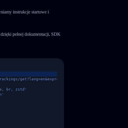
niamy instrukcje startowe i
dzięki pełnej dokumentacji, SDK
rackings/get?lang=en&express=ups&tracknumber=1939155131
e, br, zstd'
n'