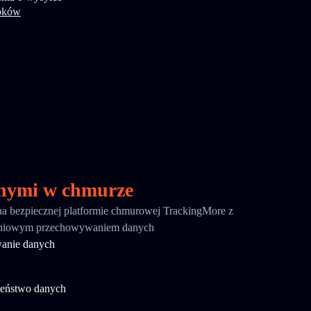
oków
nymi w chmurze
 na bezpiecznej platformie chmurowej TrackingMore z
-dniowym przechowywaniem danych
anie danych
zeństwo danych