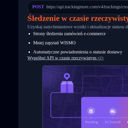
23
            "Details": "Departed Facili
POST
https://api.trackingmore.com/v4/trackings/cre
24
          },
25
          {
Śledzenie w czasie rzeczywis
26
            "Date": "2017-03-06 15:28:0
27
            "StatusDescription": "Shipm
Uzyskaj natychmiastowe wyniki i aktualizacje statusu 
28
            "Details": "BEIJING-CHINA,P
Strony śledzenia zamówień e-commerce
29
          }
30
        ]
Mniej zapytań WISMO
31
      }
32
    ]
Automatyczne powiadomienia o statusie dostawy
33
  }
Wypróbuj API w czasie rzeczywistym </>
34
}