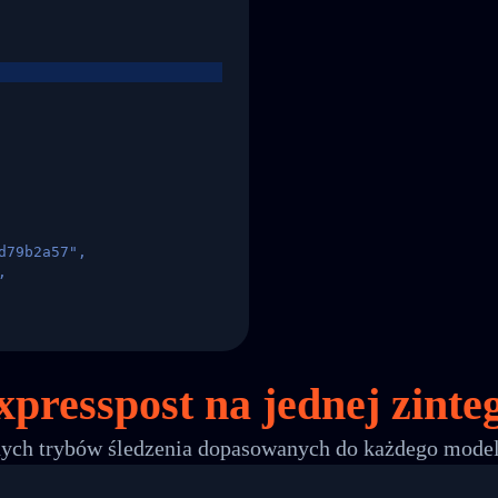
d79b2a57",
,
States",
 xpresspost na
jednej
zinte
nych trybów śledzenia dopasowanych do każdego mode
 00",
ted Facility in HONG KONG-HONG KONG",