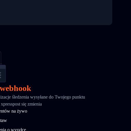
 webhook
izacje śledzenia wysyłane do Twojego punktu
 xpresspost się zmienia
ientów na żywo
staw
nia o wysyłce