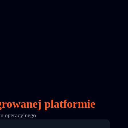
growanej platformie
lu operacyjnego