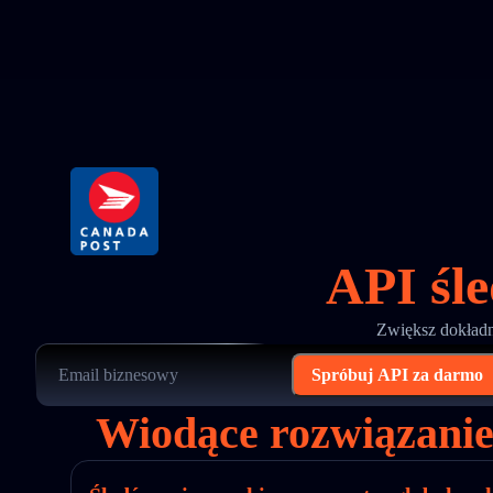
API śle
Zwiększ dokładn
Spróbuj API za darmo
Wiodące rozwiązanie 