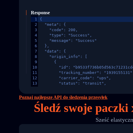
Response
1
{
2
  "meta": {
3
    "code": 200,
4
    "type": "Success",
5
    "message": "Success"
6
  },
7
  "data": {
8
    "origin_info": [
9
      {
10
        "id": "b9533f736b05d563c71231cd
11
        "tracking_number": "1939155131"
12
        "carrier_code": "ups",
13
        "status": "transit",
14
        "original_country": "China",
15
        "destination_country": "United 
Poznaj najlepsze API do śledzenia przesyłek
16
        "itemTimeLength": 2,
Śledź swoje paczki
17
        "weblink": "",
18
        "phone": null,
19
        "trackinfo": [
Sześć elastycz
20
          {
21
            "Date": "2017-03-08 04: 22:
22
            "StatusDescription": "Depar