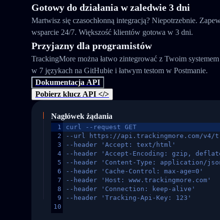
Gotowy do działania w zaledwie 3 dni
Martwisz się czasochłonną integracją? Niepotrzebnie. Zapew
wsparcie 24/7. Większość klientów gotowa w 3 dni.
Przyjazny dla programistów
TrackingMore można łatwo zintegrować z Twoim systemem 
w 7 językach na GitHubie i łatwym testom w Postmanie.
Dokumentacja API
Pobierz klucz API </>
Nagłówek żądania
1
curl --request GET
2
--url https://api.trackingmore.com/v4/t
3
--header 'Accept: text/html'
4
--header 'Accept-Encoding: gzip, deflat
5
--header 'Content-Type: application/jso
6
--header 'Cache-Control: max-age=0'
7
--header 'Host: www.trackingmore.com'
8
--header 'Connection: keep-alive'
9
--header 'Tracking-Api-Key: 123'
10