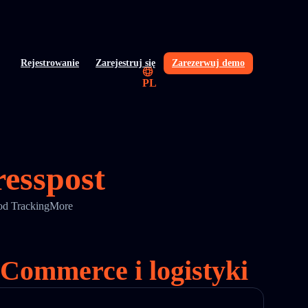
Rejestrowanie
Zarejestruj się
Zarezerwuj demo
PL
resspost
 od TrackingMore
eCommerce i logistyki