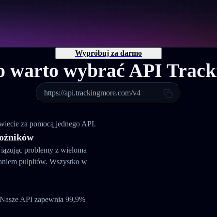
Wypróbuj za darmo
o warto wybrać API Trac
https://api.trackingmore.com/v4
świecie za pomocą jednego API.
woźników
iązując problemy z wieloma
czaniem pulpitów. Wszystko w
w. Nasze API zapewnia 99,9%