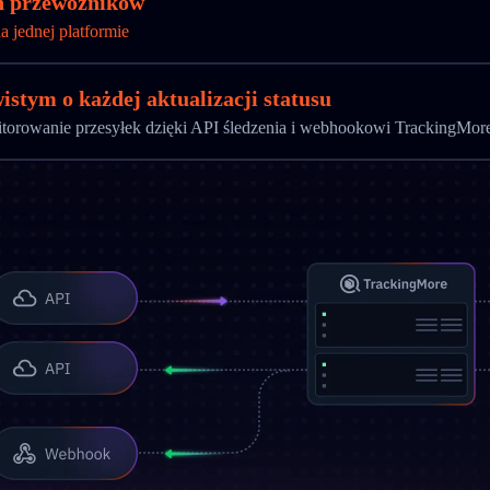
ch przewoźników
a jednej platformie
stym o każdej aktualizacji statusu
itorowanie przesyłek dzięki API śledzenia i webhookowi TrackingMor