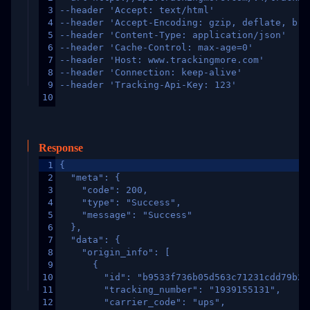
3
--header 'Accept: text/html'
4
--header 'Accept-Encoding: gzip, deflate, br,
5
--header 'Content-Type: application/json'
6
--header 'Cache-Control: max-age=0'
7
--header 'Host: www.trackingmore.com'
8
--header 'Connection: keep-alive'
9
--header 'Tracking-Api-Key: 123'
10
Response
1
{
2
  "meta": {
3
    "code": 200,
4
    "type": "Success",
5
    "message": "Success"
6
  },
7
  "data": {
8
    "origin_info": [
9
      {
10
        "id": "b9533f736b05d563c71231cdd79b2a
11
        "tracking_number": "1939155131",
12
        "carrier_code": "ups",