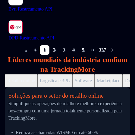
Evri Rastreamento API
DPD Rastreamento API
1
2
3
4
5
337
More pages
Líderes mundiais da indústria confiam
na TrackingMore
Retalho online
Logística e 3PL
Software
Marketplace
Drop
Soluções para o setor do retalho online
Simplifique as operações de retalho e melhore a experiência
pós-compra com uma jornada totalmente personalizada pela
TrackingMore.
Reduza as chamadas WISMO em até 60 %