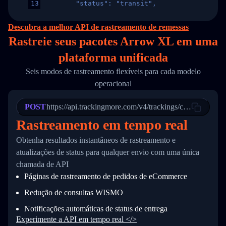
13
        "status": "transit",
14
        "original_country": "China",
15
        "destination_country": "United States
Descubra a melhor API de rastreamento de remessas
16
        "itemTimeLength": 2,
Rastreie seus pacotes Arrow XL em
uma
17
        "weblink": "",
18
        "phone": null,
plataforma unificada
19
        "trackinfo": [
20
          {
Seis modos de rastreamento flexíveis para cada modelo
21
            "Date": "2017-03-08 04: 22: 00",
operacional
22
            "StatusDescription": "Departed Fa
23
            "Details": "Departed Facility in 
24
          },
POST
https://api.trackingmore.com/v4/trackings/create
25
          {
Rastreamento em tempo real
26
            "Date": "2017-03-06 15:28:00",
27
            "StatusDescription": "Shipment pi
Obtenha resultados instantâneos de rastreamento e
28
            "Details": "BEIJING-CHINA,PEOPLES
29
          }
atualizações de status para qualquer envio com uma única
30
        ]
chamada de API
31
      }
Páginas de rastreamento de pedidos de eCommerce
32
    ]
33
  }
Redução de consultas WISMO
34
}
Notificações automáticas de status de entrega
Experimente a API em tempo real </>