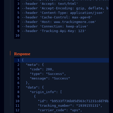
3
--header 'Accept: text/html'
4
--header 'Accept-Encoding: gzip, deflate, br,
5
--header 'Content-Type: application/json'
6
--header 'Cache-Control: max-age=0'
7
--header 'Host: www.trackingmore.com'
8
--header 'Connection: keep-alive'
9
--header 'Tracking-Api-Key: 123'
10
Response
1
{
2
  "meta": {
3
    "code": 200,
4
    "type": "Success",
5
    "message": "Success"
6
  },
7
  "data": {
8
    "origin_info": [
9
      {
10
        "id": "b9533f736b05d563c71231cdd79b2a
11
        "tracking_number": "1939155131",
12
        "carrier_code": "ups",