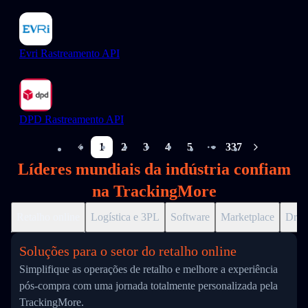
Evri Rastreamento API
DPD Rastreamento API
1
2
3
4
5
337
More pages
Líderes mundiais da indústria confiam
na TrackingMore
Retalho online
Logística e 3PL
Software
Marketplace
Drop
Soluções para o setor do retalho online
Simplifique as operações de retalho e melhore a experiência
pós-compra com uma jornada totalmente personalizada pela
TrackingMore.