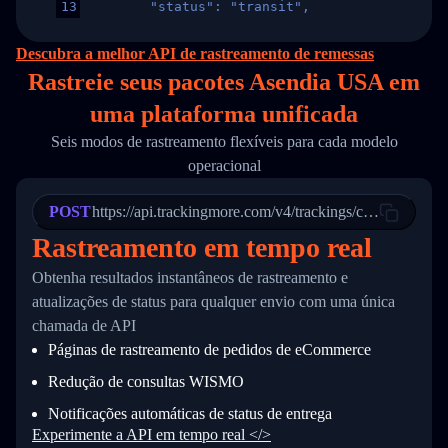
13
        "status": "transit",
14
        "original_country": "China",
15
        "destination_country": "United States
Descubra a melhor API de rastreamento de remessas
16
        "itemTimeLength": 2,
Rastreie seus pacotes Asendia USA em
17
        "weblink": "",
18
        "phone": null,
uma
plataforma unificada
19
        "trackinfo": [
20
          {
Seis modos de rastreamento flexíveis para cada modelo
21
            "Date": "2017-03-08 04: 22: 00",
operacional
22
            "StatusDescription": "Departed Fa
23
            "Details": "Departed Facility in 
24
          },
POST
https://api.trackingmore.com/v4/trackings/create
25
          {
Rastreamento em tempo real
26
            "Date": "2017-03-06 15:28:00",
27
            "StatusDescription": "Shipment pi
Obtenha resultados instantâneos de rastreamento e
28
            "Details": "BEIJING-CHINA,PEOPLES
29
          }
atualizações de status para qualquer envio com uma única
30
        ]
chamada de API
31
      }
Páginas de rastreamento de pedidos de eCommerce
32
    ]
33
  }
Redução de consultas WISMO
34
}
Notificações automáticas de status de entrega
Experimente a API em tempo real </>