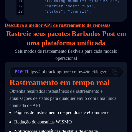
11
        "tracking_number": "1939155131",
12
        "carrier_code": "ups",
13
        "status": "transit",
14
        "original_country": "China",
15
        "destination_country": "United States
Descubra a melhor API de rastreamento de remessas
16
        "itemTimeLength": 2,
Rastreie seus pacotes Barbados Post em
17
        "weblink": "",
18
        "phone": null,
uma
plataforma unificada
19
        "trackinfo": [
20
          {
Seis modos de rastreamento flexíveis para cada modelo
21
            "Date": "2017-03-08 04: 22: 00",
operacional
22
            "StatusDescription": "Departed Fa
23
            "Details": "Departed Facility in 
24
          },
POST
https://api.trackingmore.com/v4/trackings/create
25
          {
Rastreamento em tempo real
26
            "Date": "2017-03-06 15:28:00",
27
            "StatusDescription": "Shipment pi
Obtenha resultados instantâneos de rastreamento e
28
            "Details": "BEIJING-CHINA,PEOPLES
29
          }
atualizações de status para qualquer envio com uma única
30
        ]
chamada de API
31
      }
Páginas de rastreamento de pedidos de eCommerce
32
    ]
33
  }
Redução de consultas WISMO
34
}
Notificações automáticas de status de entrega