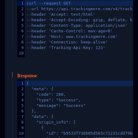
1
curl --request GET
2
--url https://api.trackingmore.com/v4/trackin
3
--header 'Accept: text/html'
4
--header 'Accept-Encoding: gzip, deflate, br,
5
--header 'Content-Type: application/json'
6
--header 'Cache-Control: max-age=0'
7
--header 'Host: www.trackingmore.com'
8
--header 'Connection: keep-alive'
9
--header 'Tracking-Api-Key: 123'
10
Response
1
{
2
  "meta": {
3
    "code": 200,
4
    "type": "Success",
5
    "message": "Success"
6
  },
7
  "data": {
8
    "origin_info": [
9
      {
10
        "id": "b9533f736b05d563c71231cdd79b2a