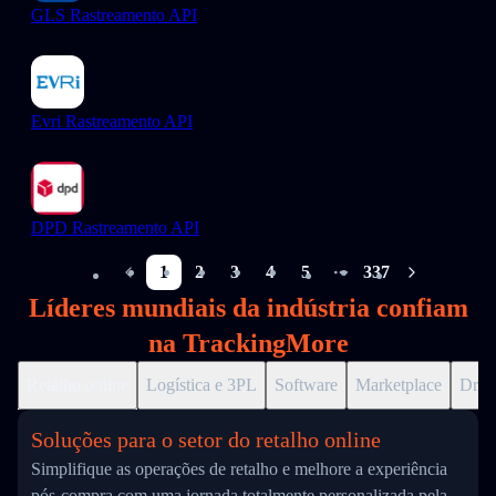
GLS Rastreamento API
Evri Rastreamento API
DPD Rastreamento API
1
2
3
4
5
337
More pages
Líderes mundiais da indústria confiam
na TrackingMore
Retalho online
Logística e 3PL
Software
Marketplace
Drop
Soluções para o setor do retalho online
Simplifique as operações de retalho e melhore a experiência
pós-compra com uma jornada totalmente personalizada pela