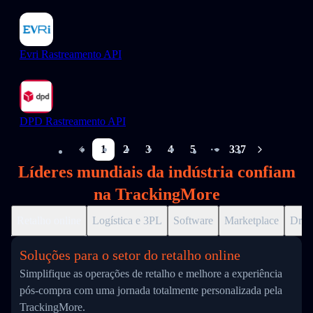
Evri Rastreamento API
DPD Rastreamento API
1
2
3
4
5
337
More pages
Líderes mundiais da indústria confiam
na TrackingMore
Retalho online
Logística e 3PL
Software
Marketplace
Drop
Soluções para o setor do retalho online
Simplifique as operações de retalho e melhore a experiência
pós-compra com uma jornada totalmente personalizada pela
TrackingMore.