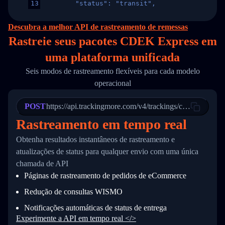
13
        "status": "transit",
14
        "original_country": "China",
15
        "destination_country": "United States
Descubra a melhor API de rastreamento de remessas
16
        "itemTimeLength": 2,
Rastreie seus pacotes CDEK Express em
17
        "weblink": "",
18
        "phone": null,
uma
plataforma unificada
19
        "trackinfo": [
20
          {
Seis modos de rastreamento flexíveis para cada modelo
21
            "Date": "2017-03-08 04: 22: 00",
operacional
22
            "StatusDescription": "Departed Fa
23
            "Details": "Departed Facility in 
24
          },
POST
https://api.trackingmore.com/v4/trackings/create
25
          {
Rastreamento em tempo real
26
            "Date": "2017-03-06 15:28:00",
27
            "StatusDescription": "Shipment pi
Obtenha resultados instantâneos de rastreamento e
28
            "Details": "BEIJING-CHINA,PEOPLES
29
          }
atualizações de status para qualquer envio com uma única
30
        ]
chamada de API
31
      }
Páginas de rastreamento de pedidos de eCommerce
32
    ]
33
  }
Redução de consultas WISMO
34
}
Notificações automáticas de status de entrega
Experimente a API em tempo real </>