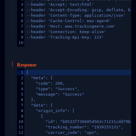
3
--header 'Accept: text/html'
4
--header 'Accept-Encoding: gzip, deflate, br,
5
--header 'Content-Type: application/json'
6
--header 'Cache-Control: max-age=0'
7
--header 'Host: www.trackingmore.com'
8
--header 'Connection: keep-alive'
9
--header 'Tracking-Api-Key: 123'
10
Response
1
{
2
  "meta": {
3
    "code": 200,
4
    "type": "Success",
5
    "message": "Success"
6
  },
7
  "data": {
8
    "origin_info": [
9
      {
10
        "id": "b9533f736b05d563c71231cdd79b2a
11
        "tracking_number": "1939155131",
12
        "carrier_code": "ups",