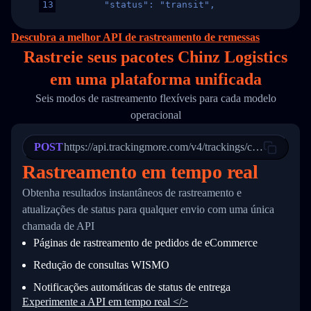
13
        "status": "transit",
14
        "original_country": "China",
15
        "destination_country": "United States
Descubra a melhor API de rastreamento de remessas
16
        "itemTimeLength": 2,
Rastreie seus pacotes Chinz Logistics
17
        "weblink": "",
18
        "phone": null,
em
uma
plataforma unificada
19
        "trackinfo": [
20
          {
Seis modos de rastreamento flexíveis para cada modelo
21
            "Date": "2017-03-08 04: 22: 00",
operacional
22
            "StatusDescription": "Departed Fa
23
            "Details": "Departed Facility in 
24
          },
POST
https://api.trackingmore.com/v4/trackings/create
25
          {
Rastreamento em tempo real
26
            "Date": "2017-03-06 15:28:00",
27
            "StatusDescription": "Shipment pi
Obtenha resultados instantâneos de rastreamento e
28
            "Details": "BEIJING-CHINA,PEOPLES
29
          }
atualizações de status para qualquer envio com uma única
30
        ]
chamada de API
31
      }
Páginas de rastreamento de pedidos de eCommerce
32
    ]
33
  }
Redução de consultas WISMO
34
}
Notificações automáticas de status de entrega
Experimente a API em tempo real </>