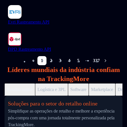
Evri Rastreamento API
DPD Rastreamento API
1
2
3
4
5
337
More pages
Líderes mundiais da indústria confiam
na TrackingMore
Retalho online
Logística e 3PL
Software
Marketplace
Drop
Soluções para o setor do retalho online
Simplifique as operações de retalho e melhore a experiência
pós-compra com uma jornada totalmente personalizada pela
TrackingMore.