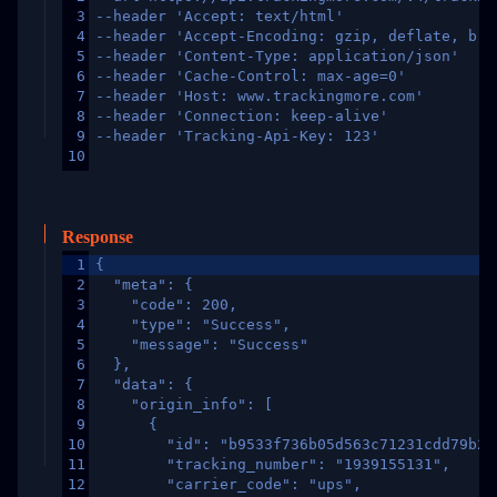
3
--header 'Accept: text/html'
4
--header 'Accept-Encoding: gzip, deflate, br,
5
--header 'Content-Type: application/json'
6
--header 'Cache-Control: max-age=0'
7
--header 'Host: www.trackingmore.com'
8
--header 'Connection: keep-alive'
9
--header 'Tracking-Api-Key: 123'
10
Response
1
{
2
  "meta": {
3
    "code": 200,
4
    "type": "Success",
5
    "message": "Success"
6
  },
7
  "data": {
8
    "origin_info": [
9
      {
10
        "id": "b9533f736b05d563c71231cdd79b2a
11
        "tracking_number": "1939155131",
12
        "carrier_code": "ups",