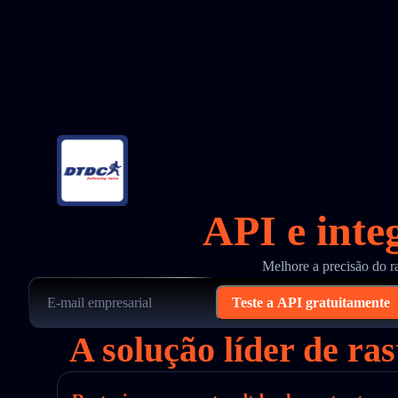
API e inte
Melhore a precisão do r
Teste a API gratuitamente
A solução líder de ra