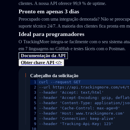
clientes. A nossa API oferece 99,9 % de uptime.
Pronto em apenas 3 dias
Preocupado com uma integração demorada? Não se preocupe
suporte técnico 24/7. A maioria dos clientes fica pronta em m
Ideal para programadores
O TrackingMore integra-se facilmente com o seu sistema at
em 7 linguagens no GitHub e testes fáceis com o Postman.
Documentação da API
Obter chave API </>
Cabeçalho da solicitação
1
curl --request GET
2
--url https://api.trackingmore.com/v4/t
3
--header 'Accept: text/html'
4
--header 'Accept-Encoding: gzip, deflat
5
--header 'Content-Type: application/jso
6
--header 'Cache-Control: max-age=0'
7
--header 'Host: www.trackingmore.com'
8
--header 'Connection: keep-alive'
9
--header 'Tracking-Api-Key: 123'
10