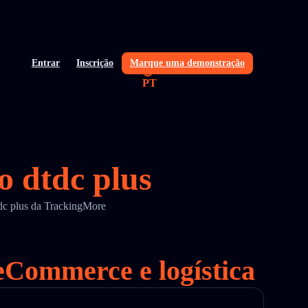
Entrar
Inscrição
Marque uma demonstração
PT
o dtdc plus
tdc plus da TrackingMore
 eCommerce e logística