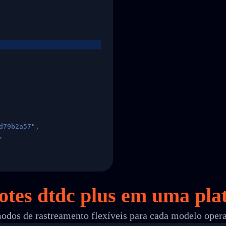
d79b2a57",
,
States",
cotes dtdc plus em
uma
pla
odos de rastreamento flexíveis para cada modelo oper