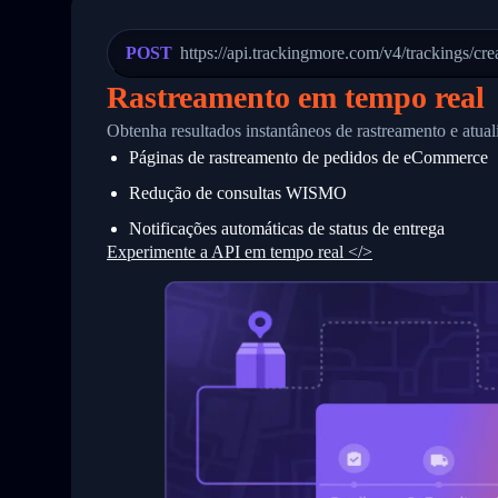
21
            "Date": "2017-03-08 04: 22:
22
            "StatusDescription": "Depar
23
            "Details": "Departed Facili
POST
https://api.trackingmore.com/v4/trackings/cre
24
          },
25
          {
Rastreamento em tempo real
26
            "Date": "2017-03-06 15:28:0
27
            "StatusDescription": "Shipm
Obtenha resultados instantâneos de rastreamento e atu
28
            "Details": "BEIJING-CHINA,P
Páginas de rastreamento de pedidos de eCommerce
29
          }
30
        ]
Redução de consultas WISMO
31
      }
32
    ]
Notificações automáticas de status de entrega
33
  }
Experimente a API em tempo real </>
34
}