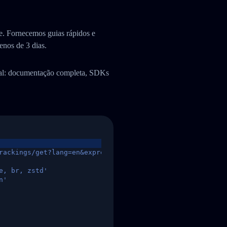
. Fornecemos guias rápidos e
enos de 3 dias.
ual: documentação completa, SDKs
rackings/get?lang=en&express=ups&tracknumber=1939155131
e, br, zstd'
n'