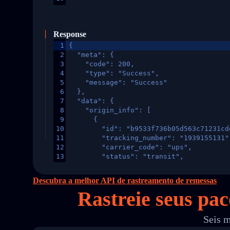
Response
1
{
2
  "meta": {
3
    "code": 200,
4
    "type": "Success",
5
    "message": "Success"
6
  },
7
  "data": {
8
    "origin_info": [
9
      {
10
        "id": "b9533f736b05d563c71231cd
11
        "tracking_number": "1939155131"
12
        "carrier_code": "ups",
13
        "status": "transit",
14
        "original_country": "China",
15
        "destination_country": "United 
Descubra a melhor API de rastreamento de remessas
16
        "itemTimeLength": 2,
Rastreie seus pa
17
        "weblink": "",
18
        "phone": null,
19
        "trackinfo": [
Seis m
20
          {