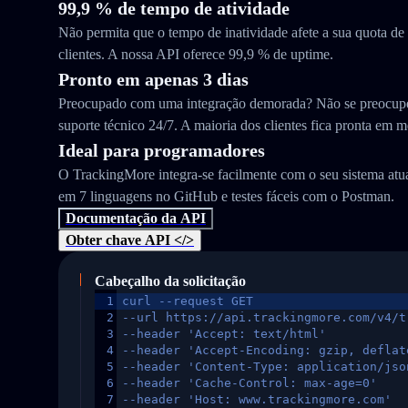
99,9 % de tempo de atividade
Não permita que o tempo de inatividade afete a sua quota d
clientes. A nossa API oferece 99,9 % de uptime.
Pronto em apenas 3 dias
Preocupado com uma integração demorada? Não se preocupe
suporte técnico 24/7. A maioria dos clientes fica pronta em m
Ideal para programadores
O TrackingMore integra-se facilmente com o seu sistema at
em 7 linguagens no GitHub e testes fáceis com o Postman.
Documentação da API
Obter chave API </>
Cabeçalho da solicitação
1
curl --request GET
2
--url https://api.trackingmore.com/v4/t
3
--header 'Accept: text/html'
4
--header 'Accept-Encoding: gzip, deflat
5
--header 'Content-Type: application/jso
6
--header 'Cache-Control: max-age=0'
7
--header 'Host: www.trackingmore.com'