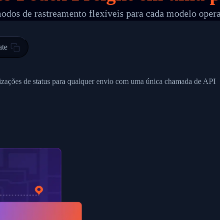
odos de rastreamento flexíveis para cada modelo oper
 00",
ted Facility in HONG KONG-HONG KONG",
ty in HONG KONG-HONG KONG, HONG KONG-HONG KONG,2017-03-0
ate
0",
ent picked up",
alizações de status para qualquer envio com uma única chamada de API
EOPLES REPUBLIC"