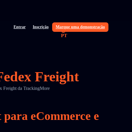
Entrar
Inscrição
Marque uma demonstração
PT
Fedex Freight
ex Freight da TrackingMore
ht para eCommerce e