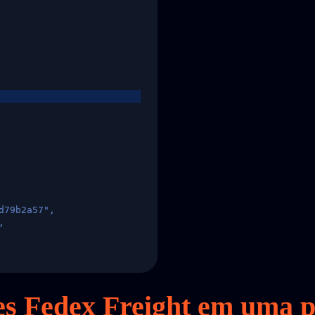
d79b2a57",
,
States",
tes Fedex Freight em
uma
p