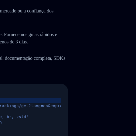
e mercado ou a confiança dos
. Fornecemos guias rápidos e
enos de 3 dias.
ual: documentação completa, SDKs
rackings/get?lang=en&express=ups&tracknumber=1939155131
e, br, zstd'
n'