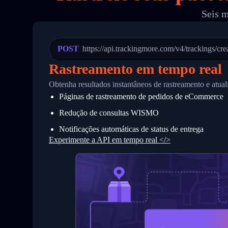
19
        "trackinfo": [
Seis m
20
          {
21
            "Date": "2017-03-08 04: 22:
22
            "StatusDescription": "Depar
23
            "Details": "Departed Facili
POST
https://api.trackingmore.com/v4/trackings/cre
24
          },
25
          {
Rastreamento em tempo real
26
            "Date": "2017-03-06 15:28:0
27
            "StatusDescription": "Shipm
Obtenha resultados instantâneos de rastreamento e atu
28
            "Details": "BEIJING-CHINA,P
Páginas de rastreamento de pedidos de eCommerce
29
          }
30
        ]
Redução de consultas WISMO
31
      }
32
    ]
Notificações automáticas de status de entrega
33
  }
Experimente a API em tempo real </>
34
}