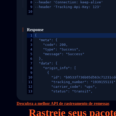
8
--header 'Connection: keep-alive'
9
--header 'Tracking-Api-Key: 123'
10
Response
1
{
2
  "meta": {
3
    "code": 200,
4
    "type": "Success",
5
    "message": "Success"
6
  },
7
  "data": {
8
    "origin_info": [
9
      {
10
        "id": "b9533f736b05d563c71231cd
11
        "tracking_number": "1939155131"
12
        "carrier_code": "ups",
13
        "status": "transit",
14
        "original_country": "China",
15
        "destination_country": "United 
Descubra a melhor API de rastreamento de remessas
16
        "itemTimeLength": 2,
Rastreie seus paco
17
        "weblink": "",
18
        "phone": null,