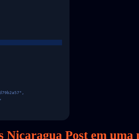
d79b2a57",
,
States",
es Nicaragua Post em
uma
p