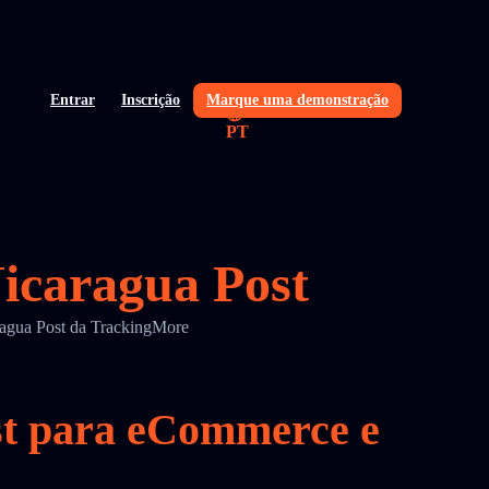
Entrar
Inscrição
Marque uma demonstração
PT
Nicaragua Post
aragua Post da TrackingMore
ost para eCommerce e