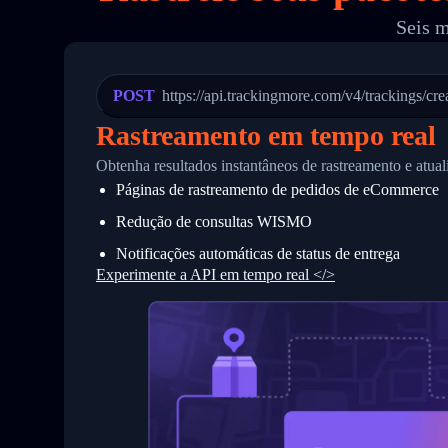
19
        "trackinfo": [
Seis m
20
          {
21
            "Date": "2017-03-08 04: 22:
22
            "StatusDescription": "Depar
23
            "Details": "Departed Facili
POST
https://api.trackingmore.com/v4/trackings/cre
24
          },
25
          {
Rastreamento em tempo real
26
            "Date": "2017-03-06 15:28:0
27
            "StatusDescription": "Shipm
Obtenha resultados instantâneos de rastreamento e atu
28
            "Details": "BEIJING-CHINA,P
Páginas de rastreamento de pedidos de eCommerce
29
          }
30
        ]
Redução de consultas WISMO
31
      }
32
    ]
Notificações automáticas de status de entrega
33
  }
Experimente a API em tempo real </>
34
}