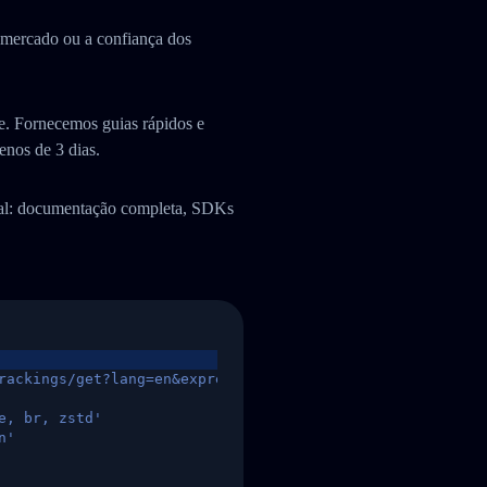
e mercado ou a confiança dos
. Fornecemos guias rápidos e
enos de 3 dias.
ual: documentação completa, SDKs
rackings/get?lang=en&express=ups&tracknumber=1939155131
e, br, zstd'
n'