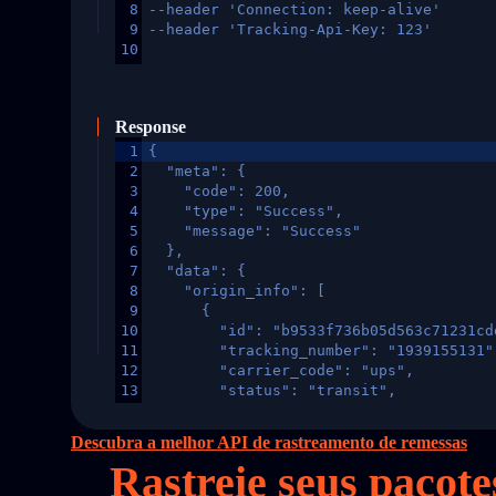
8
--header 'Connection: keep-alive'
9
--header 'Tracking-Api-Key: 123'
10
Response
1
{
2
  "meta": {
3
    "code": 200,
4
    "type": "Success",
5
    "message": "Success"
6
  },
7
  "data": {
8
    "origin_info": [
9
      {
10
        "id": "b9533f736b05d563c71231cd
11
        "tracking_number": "1939155131"
12
        "carrier_code": "ups",
13
        "status": "transit",
14
        "original_country": "China",
15
        "destination_country": "United 
Descubra a melhor API de rastreamento de remessas
16
        "itemTimeLength": 2,
Rastreie seus pacot
17
        "weblink": "",
18
        "phone": null,