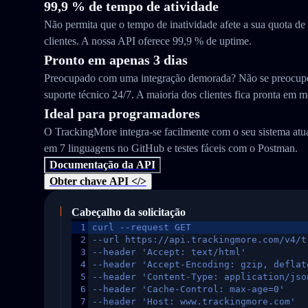
99,9 % de tempo de atividade
Não permita que o tempo de inatividade afete a sua quota d
clientes. A nossa API oferece 99,9 % de uptime.
Pronto em apenas 3 dias
Preocupado com uma integração demorada? Não se preocupe
suporte técnico 24/7. A maioria dos clientes fica pronta em m
Ideal para programadores
O TrackingMore integra-se facilmente com o seu sistema at
em 7 linguagens no GitHub e testes fáceis com o Postman.
Documentação da API
Obter chave API </>
Cabeçalho da solicitação
1
curl --request GET
2
--url https://api.trackingmore.com/v4/t
3
--header 'Accept: text/html'
4
--header 'Accept-Encoding: gzip, deflat
5
--header 'Content-Type: application/jso
6
--header 'Cache-Control: max-age=0'
7
--header 'Host: www.trackingmore.com'