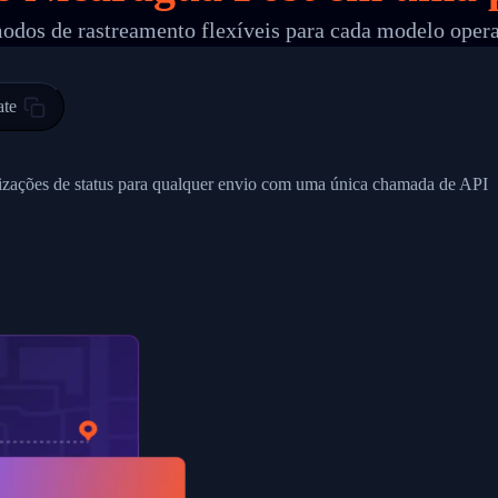
odos de rastreamento flexíveis para cada modelo oper
 00",
ted Facility in HONG KONG-HONG KONG",
ty in HONG KONG-HONG KONG, HONG KONG-HONG KONG,2017-03-0
ate
0",
ent picked up",
alizações de status para qualquer envio com uma única chamada de API
EOPLES REPUBLIC"