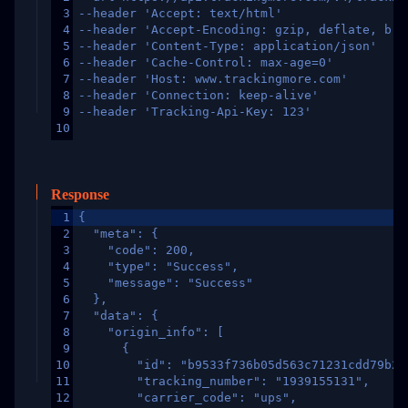
3
--header 'Accept: text/html'
4
--header 'Accept-Encoding: gzip, deflate, br,
5
--header 'Content-Type: application/json'
6
--header 'Cache-Control: max-age=0'
7
--header 'Host: www.trackingmore.com'
8
--header 'Connection: keep-alive'
9
--header 'Tracking-Api-Key: 123'
10
Response
1
{
2
  "meta": {
3
    "code": 200,
4
    "type": "Success",
5
    "message": "Success"
6
  },
7
  "data": {
8
    "origin_info": [
9
      {
10
        "id": "b9533f736b05d563c71231cdd79b2a
11
        "tracking_number": "1939155131",
12
        "carrier_code": "ups",