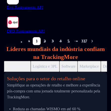
Evri Rastreamento API
DPD Rastreamento API
1
2
3
4
5
337
More pages
Líderes mundiais da indústria confiam
na TrackingMore
Retalho online
Logística e 3PL
Software
Marketplace
Drop
Soluções para o setor do retalho online
Simplifique as operações de retalho e melhore a experiência
pós-compra com uma jornada totalmente personalizada pela
TrackingMore.
Reduza as chamadas WISMO em até 60 %