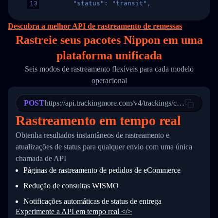
13
        "status": "transit",
14
        "original_country": "China",
15
        "destination_country": "United States
Descubra a melhor API de rastreamento de remessas
16
        "itemTimeLength": 2,
Rastreie seus pacotes Nippon em
uma
17
        "weblink": "",
18
        "phone": null,
plataforma unificada
19
        "trackinfo": [
20
          {
Seis modos de rastreamento flexíveis para cada modelo
21
            "Date": "2017-03-08 04: 22: 00",
operacional
22
            "StatusDescription": "Departed Fa
23
            "Details": "Departed Facility in 
24
          },
POST
https://api.trackingmore.com/v4/trackings/create
25
          {
Rastreamento em tempo real
26
            "Date": "2017-03-06 15:28:00",
27
            "StatusDescription": "Shipment pi
Obtenha resultados instantâneos de rastreamento e
28
            "Details": "BEIJING-CHINA,PEOPLES
29
          }
atualizações de status para qualquer envio com uma única
30
        ]
chamada de API
31
      }
Páginas de rastreamento de pedidos de eCommerce
32
    ]
33
  }
Redução de consultas WISMO
34
}
Notificações automáticas de status de entrega
Experimente a API em tempo real </>