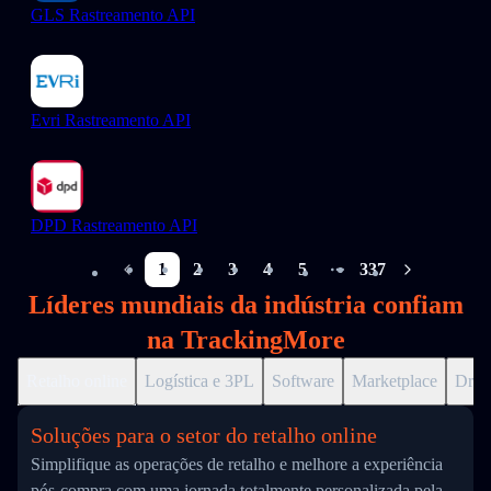
GLS Rastreamento API
Evri Rastreamento API
DPD Rastreamento API
1
2
3
4
5
337
More pages
Líderes mundiais da indústria confiam
na TrackingMore
Retalho online
Logística e 3PL
Software
Marketplace
Drop
Soluções para o setor do retalho online
Simplifique as operações de retalho e melhore a experiência
pós-compra com uma jornada totalmente personalizada pela