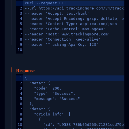
1
curl --request GET
2
--url https://api.trackingmore.com/v4/trackin
3
--header 'Accept: text/html'
4
--header 'Accept-Encoding: gzip, deflate, br,
5
--header 'Content-Type: application/json'
6
--header 'Cache-Control: max-age=0'
7
--header 'Host: www.trackingmore.com'
8
--header 'Connection: keep-alive'
9
--header 'Tracking-Api-Key: 123'
10
Response
1
{
2
  "meta": {
3
    "code": 200,
4
    "type": "Success",
5
    "message": "Success"
6
  },
7
  "data": {
8
    "origin_info": [
9
      {
10
        "id": "b9533f736b05d563c71231cdd79b2a