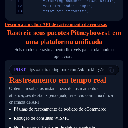
11
        "tracking_number": "1939155131",
12
        "carrier_code": "ups",
13
        "status": "transit",
14
        "original_country": "China",
15
        "destination_country": "United States
Descubra a melhor API de rastreamento de remessas
16
        "itemTimeLength": 2,
Rastreie seus pacotes Pitneybowes1 em
17
        "weblink": "",
18
        "phone": null,
uma
plataforma unificada
19
        "trackinfo": [
20
          {
Seis modos de rastreamento flexíveis para cada modelo
21
            "Date": "2017-03-08 04: 22: 00",
operacional
22
            "StatusDescription": "Departed Fa
23
            "Details": "Departed Facility in 
24
          },
POST
https://api.trackingmore.com/v4/trackings/create
25
          {
Rastreamento em tempo real
26
            "Date": "2017-03-06 15:28:00",
27
            "StatusDescription": "Shipment pi
Obtenha resultados instantâneos de rastreamento e
28
            "Details": "BEIJING-CHINA,PEOPLES
29
          }
atualizações de status para qualquer envio com uma única
30
        ]
chamada de API
31
      }
Páginas de rastreamento de pedidos de eCommerce
32
    ]
33
  }
Redução de consultas WISMO
34
}
Notificações automáticas de status de entrega