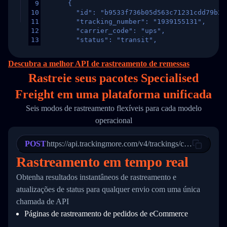
9
      {
10
        "id": "b9533f736b05d563c71231cdd79b2a
11
        "tracking_number": "1939155131",
12
        "carrier_code": "ups",
13
        "status": "transit",
14
        "original_country": "China",
15
        "destination_country": "United States
Descubra a melhor API de rastreamento de remessas
16
        "itemTimeLength": 2,
Rastreie seus pacotes Specialised
17
        "weblink": "",
18
        "phone": null,
Freight em
uma
plataforma unificada
19
        "trackinfo": [
20
          {
Seis modos de rastreamento flexíveis para cada modelo
21
            "Date": "2017-03-08 04: 22: 00",
operacional
22
            "StatusDescription": "Departed Fa
23
            "Details": "Departed Facility in 
24
          },
POST
https://api.trackingmore.com/v4/trackings/create
25
          {
Rastreamento em tempo real
26
            "Date": "2017-03-06 15:28:00",
27
            "StatusDescription": "Shipment pi
Obtenha resultados instantâneos de rastreamento e
28
            "Details": "BEIJING-CHINA,PEOPLES
29
          }
atualizações de status para qualquer envio com uma única
30
        ]
chamada de API
31
      }
Páginas de rastreamento de pedidos de eCommerce
32
    ]
33
  }