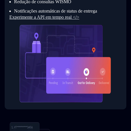
Redução de consultas WISMO
34
}
Notificações automáticas de status de entrega
Experimente a API em tempo real </>