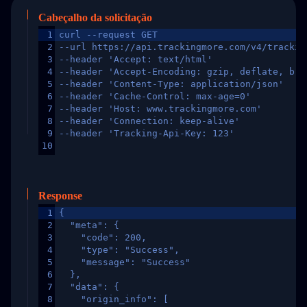
Cabeçalho da solicitação
1
curl --request GET
2
--url https://api.trackingmore.com/v4/trackin
3
--header 'Accept: text/html'
4
--header 'Accept-Encoding: gzip, deflate, br,
5
--header 'Content-Type: application/json'
6
--header 'Cache-Control: max-age=0'
7
--header 'Host: www.trackingmore.com'
8
--header 'Connection: keep-alive'
9
--header 'Tracking-Api-Key: 123'
10
Response
1
{
2
  "meta": {
3
    "code": 200,
4
    "type": "Success",
5
    "message": "Success"
6
  },
7
  "data": {
8
    "origin_info": [