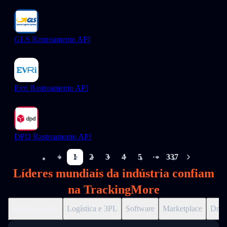
GLS Rastreamento API
Evri Rastreamento API
DPD Rastreamento API
1
2
3
4
5
337
More pages
Líderes mundiais da indústria confiam
na TrackingMore
Retalho online
Logística e 3PL
Software
Marketplace
Drop