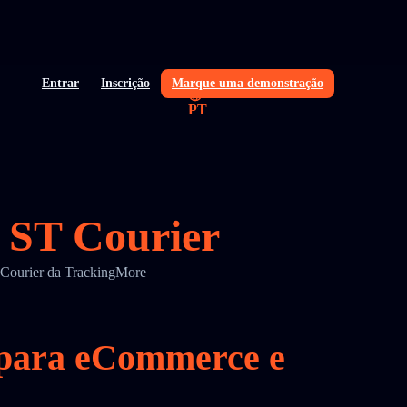
Entrar
Inscrição
Marque uma demonstração
PT
o ST Courier
T Courier da TrackingMore
r para eCommerce e