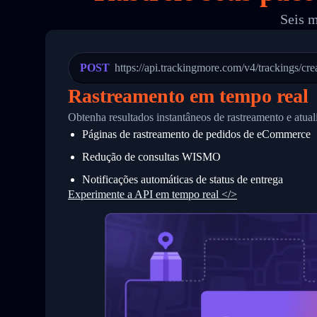
19
        "trackinfo": [
Seis m
20
          {
21
            "Date": "2017-03-08 04: 22:
22
            "StatusDescription": "Depar
23
            "Details": "Departed Facili
POST
https://api.trackingmore.com/v4/trackings/cre
24
          },
25
          {
Rastreamento em tempo real
26
            "Date": "2017-03-06 15:28:0
27
            "StatusDescription": "Shipm
Obtenha resultados instantâneos de rastreamento e atu
28
            "Details": "BEIJING-CHINA,P
Páginas de rastreamento de pedidos de eCommerce
29
          }
30
        ]
Redução de consultas WISMO
31
      }
32
    ]
Notificações automáticas de status de entrega
33
  }
Experimente a API em tempo real </>
34
}