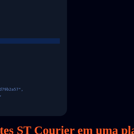
d79b2a57",
,
States",
otes ST Courier em
uma
pl