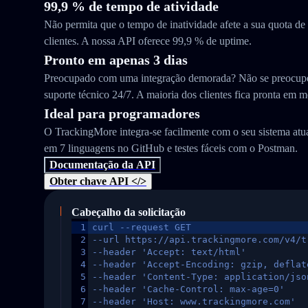
99,9 % de tempo de atividade
Não permita que o tempo de inatividade afete a sua quota d
clientes. A nossa API oferece 99,9 % de uptime.
Pronto em apenas 3 dias
Preocupado com uma integração demorada? Não se preocupe
suporte técnico 24/7. A maioria dos clientes fica pronta em m
Ideal para programadores
O TrackingMore integra-se facilmente com o seu sistema at
em 7 linguagens no GitHub e testes fáceis com o Postman.
Documentação da API
Obter chave API </>
Cabeçalho da solicitação
1
curl --request GET
2
--url https://api.trackingmore.com/v4/t
3
--header 'Accept: text/html'
4
--header 'Accept-Encoding: gzip, deflat
5
--header 'Content-Type: application/jso
6
--header 'Cache-Control: max-age=0'
7
--header 'Host: www.trackingmore.com'