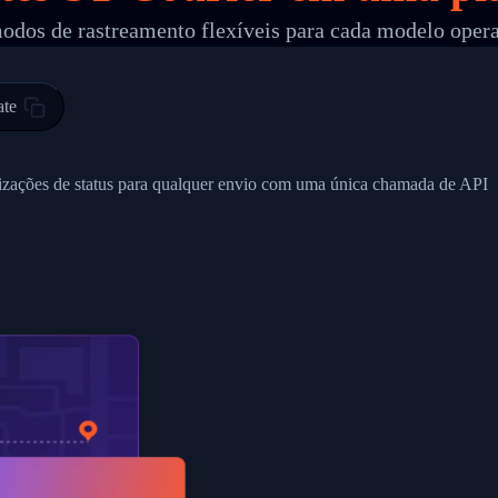
odos de rastreamento flexíveis para cada modelo oper
 00",
ted Facility in HONG KONG-HONG KONG",
ty in HONG KONG-HONG KONG, HONG KONG-HONG KONG,2017-03-0
ate
0",
ent picked up",
alizações de status para qualquer envio com uma única chamada de API
EOPLES REPUBLIC"