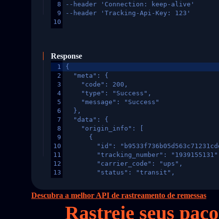
8
--header 'Connection: keep-alive'
9
--header 'Tracking-Api-Key: 123'
10
Response
1
{
2
  "meta": {
3
    "code": 200,
4
    "type": "Success",
5
    "message": "Success"
6
  },
7
  "data": {
8
    "origin_info": [
9
      {
10
        "id": "b9533f736b05d563c71231cd
11
        "tracking_number": "1939155131"
12
        "carrier_code": "ups",
13
        "status": "transit",
14
        "original_country": "China",
15
        "destination_country": "United 
Descubra a melhor API de rastreamento de remessas
16
        "itemTimeLength": 2,
Rastreie seus pac
17
        "weblink": "",
18
        "phone": null,