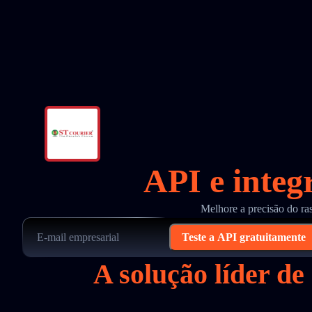
API e integ
Melhore a precisão do ra
Teste a API gratuitamente
A solução líder d