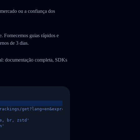
e mercado ou a confiança dos
. Fornecemos guias rápidos e
enos de 3 dias.
ual: documentação completa, SDKs
rackings/get?lang=en&express=ups&tracknumber=1939155131
e, br, zstd'
n'