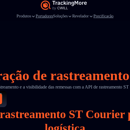
Produtos
Portadores
Soluções
Revelador
Precificação
ração de rastreament
streamento e a visibilidade das remessas com a API de rastreamento S
e rastreamento ST Courie
logística