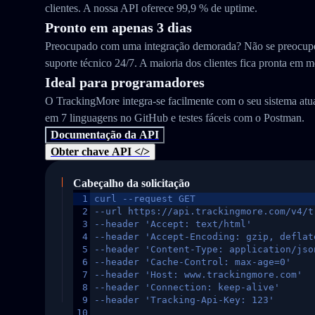
clientes. A nossa API oferece 99,9 % de uptime.
Pronto em apenas 3 dias
Preocupado com uma integração demorada? Não se preocupe
suporte técnico 24/7. A maioria dos clientes fica pronta em m
Ideal para programadores
O TrackingMore integra-se facilmente com o seu sistema at
em 7 linguagens no GitHub e testes fáceis com o Postman.
Documentação da API
Obter chave API </>
Cabeçalho da solicitação
1
curl --request GET
2
--url https://api.trackingmore.com/v4/t
3
--header 'Accept: text/html'
4
--header 'Accept-Encoding: gzip, deflat
5
--header 'Content-Type: application/jso
6
--header 'Cache-Control: max-age=0'
7
--header 'Host: www.trackingmore.com'
8
--header 'Connection: keep-alive'
9
--header 'Tracking-Api-Key: 123'
10