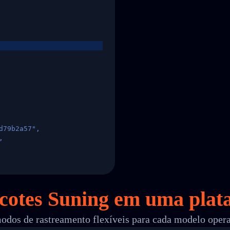
d79b2a57",
,
States",
acotes Suning em
uma
plat
odos de rastreamento flexíveis para cada modelo oper