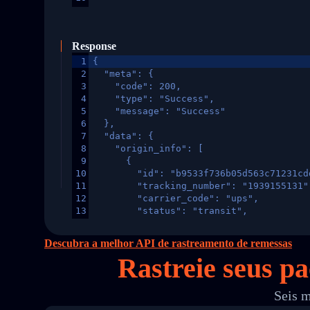
Response
1
{
2
  "meta": {
3
    "code": 200,
4
    "type": "Success",
5
    "message": "Success"
6
  },
7
  "data": {
8
    "origin_info": [
9
      {
10
        "id": "b9533f736b05d563c71231cd
11
        "tracking_number": "1939155131"
12
        "carrier_code": "ups",
13
        "status": "transit",
14
        "original_country": "China",
15
        "destination_country": "United 
Descubra a melhor API de rastreamento de remessas
16
        "itemTimeLength": 2,
Rastreie seus p
17
        "weblink": "",
18
        "phone": null,
19
        "trackinfo": [
Seis m
20
          {