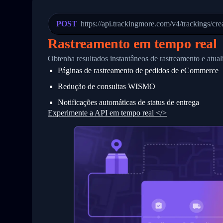
21
            "Date": "2017-03-08 04: 22:
22
            "StatusDescription": "Depar
23
            "Details": "Departed Facili
POST
https://api.trackingmore.com/v4/trackings/cre
24
          },
25
          {
Rastreamento em tempo real
26
            "Date": "2017-03-06 15:28:0
27
            "StatusDescription": "Shipm
Obtenha resultados instantâneos de rastreamento e atu
28
            "Details": "BEIJING-CHINA,P
Páginas de rastreamento de pedidos de eCommerce
29
          }
30
        ]
Redução de consultas WISMO
31
      }
32
    ]
Notificações automáticas de status de entrega
33
  }
Experimente a API em tempo real </>
34
}