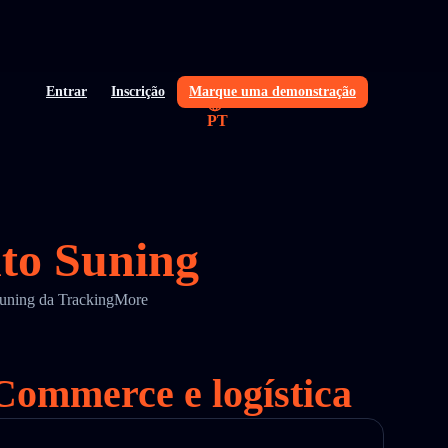
Entrar
Inscrição
Marque uma demonstração
PT
nto Suning
 Suning da TrackingMore
Commerce e logística