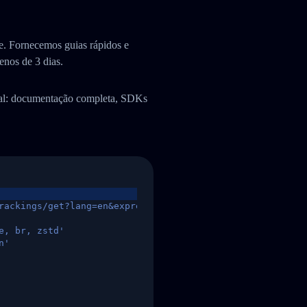
. Fornecemos guias rápidos e
enos de 3 dias.
ual: documentação completa, SDKs
rackings/get?lang=en&express=ups&tracknumber=1939155131
e, br, zstd'
n'