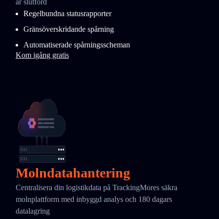
är slutförd
Regelbundna statusrapporter
Gränsöverskridande spårning
Automatiserade spårningsscheman
Kom igång gratis
Molndatahantering
Centralisera din logistikdata på TrackingMores säkra
molnplattform med inbyggd analys och 180 dagars
datalagring