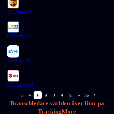
UPS Spåra API
GLS Spåra API
Evri Spåra API
DPD Spåra API
1
2
3
4
5
337
More pages
Branschledare världen över litar på
TrackingMore