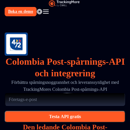
Boka en demo
SV
Colombia Post-spårnings-API
och integrering
Förbättra spårningsnoggrannhet och leveranssynlighet med
TrackingMores Colombia Post-spårnings-API
Testa API gratis
Den ledande Colombia Post-