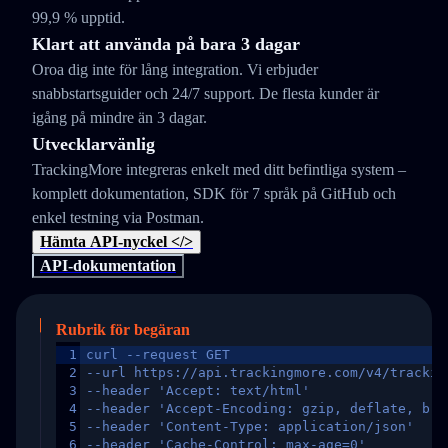
99,9 % upptid.
Klart att använda på bara 3 dagar
Oroa dig inte för lång integration. Vi erbjuder
snabbstartsguider och 24/7 support. De flesta kunder är
igång på mindre än 3 dagar.
Utvecklarvänlig
TrackingMore integreras enkelt med ditt befintliga system –
komplett dokumentation, SDK för 7 språk på GitHub och
enkel testning via Postman.
Hämta API-nyckel </>
API-dokumentation
Rubrik för begäran
1
curl --request GET
2
--url https://api.trackingmore.com/v4/trackin
3
--header 'Accept: text/html'
4
--header 'Accept-Encoding: gzip, deflate, br,
5
--header 'Content-Type: application/json'
6
--header 'Cache-Control: max-age=0'