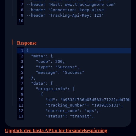
7
--header 'Host: www.trackingmore.com'
8
--header 'Connection: keep-alive'
9
--header 'Tracking-Api-Key: 123'
10
Response
1
{
2
  "meta": {
3
    "code": 200,
4
    "type": "Success",
5
    "message": "Success"
6
  },
7
  "data": {
8
    "origin_info": [
9
      {
10
        "id": "b9533f736b05d563c71231cdd79b2a
11
        "tracking_number": "1939155131",
12
        "carrier_code": "ups",
13
        "status": "transit",
14
        "original_country": "China",
15
        "destination_country": "United States
Upptäck den bästa API:n för försändelsespårning
16
        "itemTimeLength": 2,