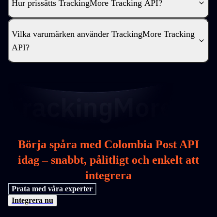
Hur prissätts TrackingMore Tracking API?
Vilka varumärken använder TrackingMore Tracking
API?
Börja spåra med Colombia Post API
idag – snabbt, pålitligt och enkelt att
integrera
Prata med våra experter
Integrera nu