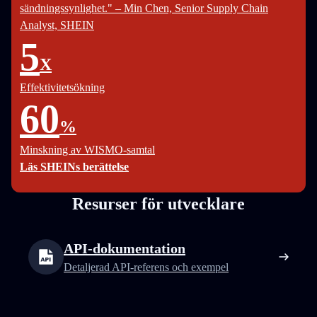
sändningssynlighet." – Min Chen, Senior Supply Chain
Analyst, SHEIN
5
X
Effektivitetsökning
60
%
Minskning av WISMO-samtal
Läs SHEINs berättelse
Resurser för utvecklare
API-dokumentation
Detaljerad API-referens och exempel