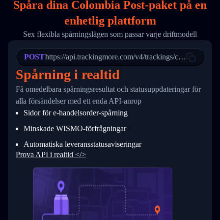
Spåra dina Colombia Post-paket på
en
17
        "weblink": "",
18
        "phone": null,
enhetlig plattform
19
        "trackinfo": [
20
          {
Sex flexibla spårningslägen som passar varje driftmodell
21
            "Date": "2017-03-08 04: 22: 00",
22
            "StatusDescription": "Departed Fa
POST
23
            "Details": "Departed Facility in 
https://api.trackingmore.com/v4/trackings/create
24
          },
Spårning i realtid
25
          {
26
            "Date": "2017-03-06 15:28:00",
Få omedelbara spårningsresultat och statusuppdateringar för
27
            "StatusDescription": "Shipment pi
alla försändelser med ett enda API-anrop
28
            "Details": "BEIJING-CHINA,PEOPLES
29
          }
Sidor för e-handelsorder-spårning
30
        ]
31
      }
Minskade WISMO-förfrågningar
32
    ]
Automatiska leveransstatusaviseringar
33
  }
34
}
Prova API i realtid </>