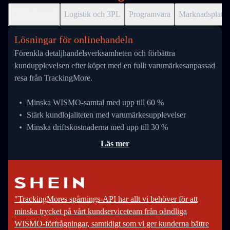
Onlinehandel
Logistik och 3PL
Programvara
Marknadsplats
Lösningar för onlinehandeln
Förenkla detaljhandelsverksamheten och förbättra
kundupplevelsen efter köpet med en fullt varumärkesanpassad
resa från TrackingMore.
Minska WISMO-samtal med upp till 60 %
Stärk kundlojaliteten med varumärkesupplevelser
Minska driftskostnaderna med upp till 30 %
Läs mer
"TrackingMores spårnings-API har allt vi behöver för att
minska trycket på vårt kundserviceteam från oändliga
WISMO-förfrågningar, samtidigt som vi ger kunderna bättre