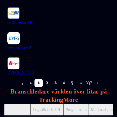
GLS Spåra API
Evri Spåra API
DPD Spåra API
1
2
3
4
5
337
More pages
Branschledare världen över litar på
TrackingMore
Onlinehandel
Logistik och 3PL
Programvara
Marknadsplats