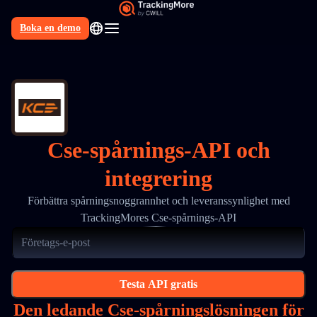
Boka en demo
SV
Cse-spårnings-API och
integrering
Förbättra spårningsnoggrannhet och leveranssynlighet med
TrackingMores Cse-spårnings-API
Testa API gratis
Den ledande Cse-spårningslösningen för