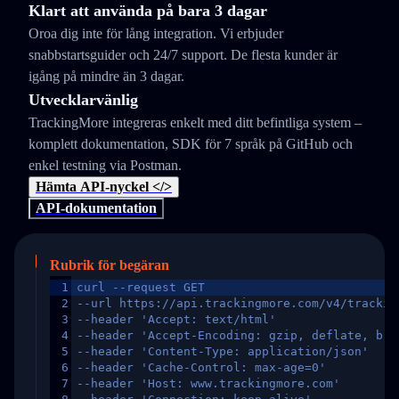
Klart att använda på bara 3 dagar
Oroa dig inte för lång integration. Vi erbjuder
snabbstartsguider och 24/7 support. De flesta kunder är
igång på mindre än 3 dagar.
Utvecklarvänlig
TrackingMore integreras enkelt med ditt befintliga system –
komplett dokumentation, SDK för 7 språk på GitHub och
enkel testning via Postman.
Hämta API-nyckel </>
API-dokumentation
Rubrik för begäran
1
curl --request GET
2
--url https://api.trackingmore.com/v4/trackin
3
--header 'Accept: text/html'
4
--header 'Accept-Encoding: gzip, deflate, br,
5
--header 'Content-Type: application/json'
6
--header 'Cache-Control: max-age=0'
7
--header 'Host: www.trackingmore.com'