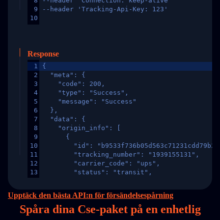
8
--header 'Connection: keep-alive'
9
--header 'Tracking-Api-Key: 123'
10
Response
1
{
2
  "meta": {
3
    "code": 200,
4
    "type": "Success",
5
    "message": "Success"
6
  },
7
  "data": {
8
    "origin_info": [
9
      {
10
        "id": "b9533f736b05d563c71231cdd79b2a
11
        "tracking_number": "1939155131",
12
        "carrier_code": "ups",
13
        "status": "transit",
14
        "original_country": "China",
15
        "destination_country": "United States
Upptäck den bästa API:n för försändelsespårning
16
        "itemTimeLength": 2,
Spåra dina Cse-paket på
en
enhetlig
17
        "weblink": "",
18
        "phone": null,