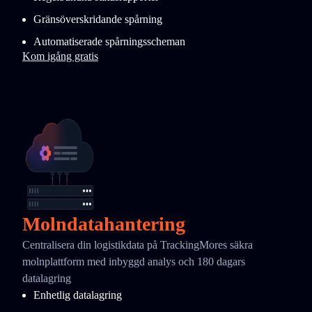
Gränsöverskridande spårning
Automatiserade spårningsscheman
Kom igång gratis
Molndatahantering
Centralisera din logistikdata på TrackingMores säkra
molnplattform med inbyggd analys och 180 dagars
datalagring
Enhetlig datalagring