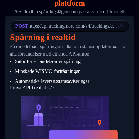
plattform
19
        "trackinfo": [
20
          {
Sex flexibla spårningslägen som passar varje driftmodell
21
            "Date": "2017-03-08 04: 22: 00",
22
            "StatusDescription": "Departed Fa
POST
23
            "Details": "Departed Facility in 
https://api.trackingmore.com/v4/trackings/create
24
          },
Spårning i realtid
25
          {
26
            "Date": "2017-03-06 15:28:00",
Få omedelbara spårningsresultat och statusuppdateringar för
27
            "StatusDescription": "Shipment pi
alla försändelser med ett enda API-anrop
28
            "Details": "BEIJING-CHINA,PEOPLES
29
          }
Sidor för e-handelsorder-spårning
30
        ]
31
      }
Minskade WISMO-förfrågningar
32
    ]
Automatiska leveransstatusaviseringar
33
  }
34
}
Prova API i realtid </>