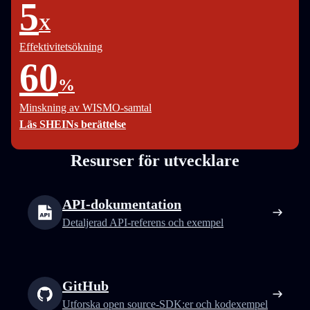
5
X
Effektivitetsökning
60
%
Minskning av WISMO-samtal
Läs SHEINs berättelse
Resurser för utvecklare
API-dokumentation
Detaljerad API-referens och exempel
GitHub
Utforska open source-SDK:er och kodexempel