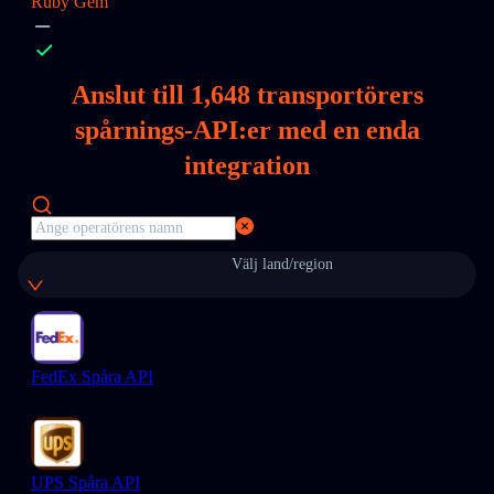
Ruby Gem
Anslut till
1,648
transportörers
spårnings-API:er med en enda
integration
Välj land/region
FedEx Spåra API
UPS Spåra API