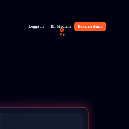
Logga in
Bli Medlem
Boka en demo
SV