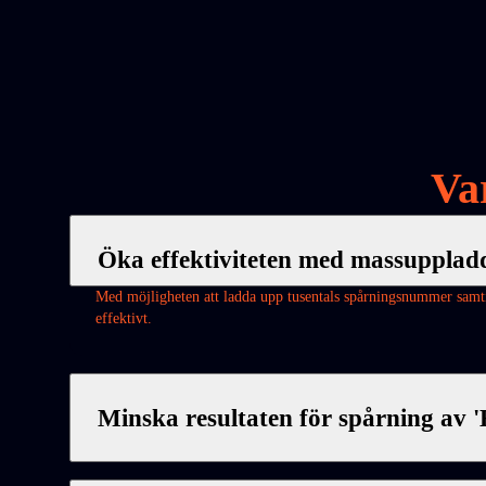
Va
Öka effektiviteten med massupplad
Med möjligheten att ladda upp tusentals spårningsnummer samtid
effektivt.
Minska resultaten för spårning av 'E