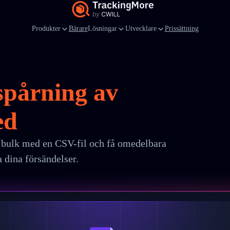
Produkter
Bärare
Lösningar
Utvecklare
Prissättning
spårning av
med
CSV-import
 bulk med en CSV-fil och få omedelbara
 dina försändelser.