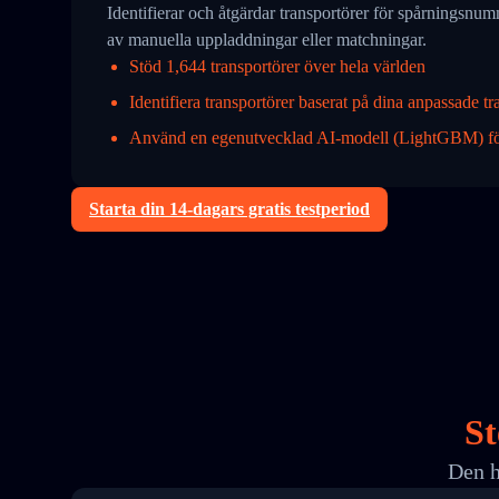
Identifierar och åtgärdar transportörer för spårningsnu
av manuella uppladdningar eller matchningar.
Stöd 1,644 transportörer över hela världen
Identifiera transportörer baserat på dina anpassade tr
Använd en egenutvecklad AI-modell (LightGBM) för
Starta din 14-dagars gratis testperiod
St
Den h