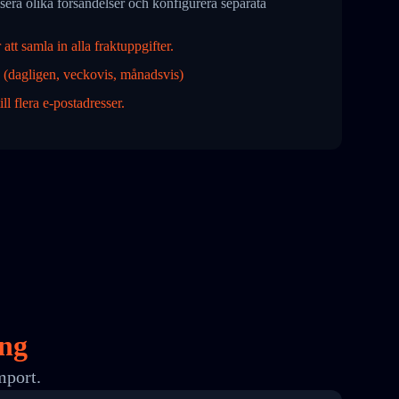
isera olika försändelser och konfigurera separata
att samla in alla fraktuppgifter.
 (dagligen, veckovis, månadsvis)
ll flera e-postadresser.
ing
mport.