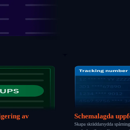
igering av
Schemalagda uppfö
Skapa skräddarsydda spårnings