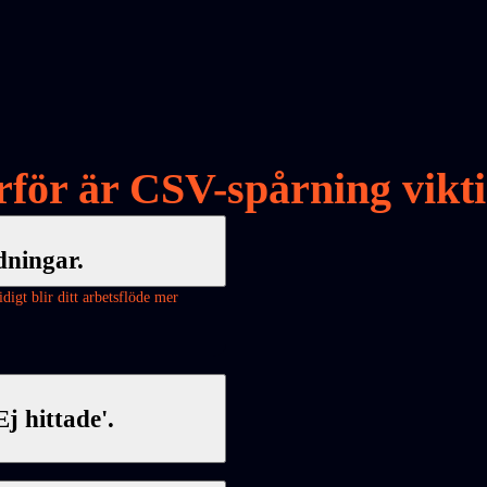
rför är CSV-spårning vikti
dningar.
igt blir ditt arbetsflöde mer
j hittade'.