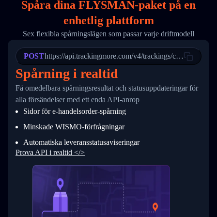
Spåra dina FLYSMAN-paket på
en
17
        "weblink": "",
18
        "phone": null,
enhetlig plattform
19
        "trackinfo": [
20
          {
Sex flexibla spårningslägen som passar varje driftmodell
21
            "Date": "2017-03-08 04: 22: 00",
22
            "StatusDescription": "Departed Fa
POST
23
            "Details": "Departed Facility in 
https://api.trackingmore.com/v4/trackings/create
24
          },
Spårning i realtid
25
          {
26
            "Date": "2017-03-06 15:28:00",
Få omedelbara spårningsresultat och statusuppdateringar för
27
            "StatusDescription": "Shipment pi
alla försändelser med ett enda API-anrop
28
            "Details": "BEIJING-CHINA,PEOPLES
29
          }
Sidor för e-handelsorder-spårning
30
        ]
31
      }
Minskade WISMO-förfrågningar
32
    ]
Automatiska leveransstatusaviseringar
33
  }
34
}
Prova API i realtid </>