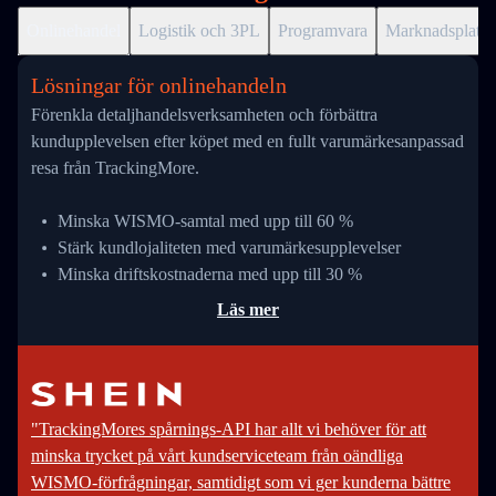
Onlinehandel
Logistik och 3PL
Programvara
Marknadsplats
Lösningar för onlinehandeln
Förenkla detaljhandelsverksamheten och förbättra
kundupplevelsen efter köpet med en fullt varumärkesanpassad
resa från TrackingMore.
Minska WISMO-samtal med upp till 60 %
Stärk kundlojaliteten med varumärkesupplevelser
Minska driftskostnaderna med upp till 30 %
Läs mer
"TrackingMores spårnings-API har allt vi behöver för att
minska trycket på vårt kundserviceteam från oändliga
WISMO-förfrågningar, samtidigt som vi ger kunderna bättre