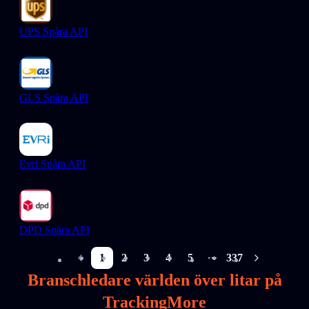
UPS Spåra API
GLS Spåra API
Evri Spåra API
DPD Spåra API
1
2
3
4
5
337
More pages
Branschledare världen över litar på
TrackingMore