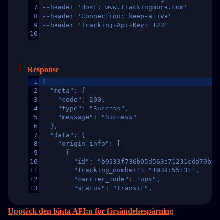
7
--header 'Host: www.trackingmore.com'
8
--header 'Connection: keep-alive'
9
--header 'Tracking-Api-Key: 123'
10
Response
1
{
2
  "meta": {
3
    "code": 200,
4
    "type": "Success",
5
    "message": "Success"
6
  },
7
  "data": {
8
    "origin_info": [
9
      {
10
        "id": "b9533f736b05d563c71231cdd79b2a
11
        "tracking_number": "1939155131",
12
        "carrier_code": "ups",
13
        "status": "transit",
14
        "original_country": "China",
15
        "destination_country": "United States
Upptäck den bästa API:n för försändelsespårning
16
        "itemTimeLength": 2,