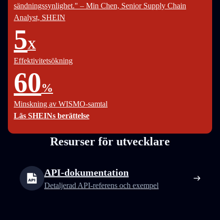
sändningssynlighet." – Min Chen, Senior Supply Chain
Analyst, SHEIN
5
X
Effektivitetsökning
60
%
Minskning av WISMO-samtal
Läs SHEINs berättelse
Resurser för utvecklare
API-dokumentation
Detaljerad API-referens och exempel