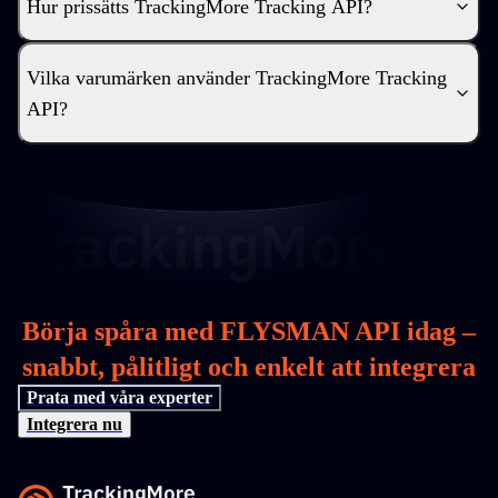
Hur prissätts TrackingMore Tracking API?
Vilka varumärken använder TrackingMore Tracking
API?
Börja spåra med FLYSMAN API idag –
snabbt, pålitligt och enkelt att integrera
Prata med våra experter
Integrera nu