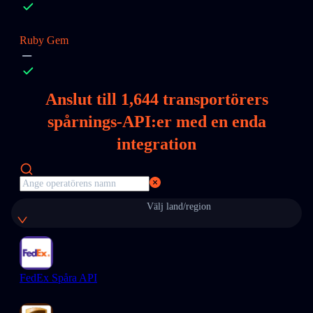
Ruby Gem
Anslut till
1,644
transportörers
spårnings-API:er med en enda
integration
Välj land/region
FedEx Spåra API