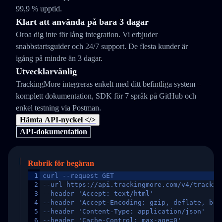
99,9 % upptid.
Klart att använda på bara 3 dagar
Oroa dig inte för lång integration. Vi erbjuder
snabbstartsguider och 24/7 support. De flesta kunder är
igång på mindre än 3 dagar.
Utvecklarvänlig
TrackingMore integreras enkelt med ditt befintliga system –
komplett dokumentation, SDK för 7 språk på GitHub och
enkel testning via Postman.
Hämta API-nyckel </>
API-dokumentation
Rubrik för begäran
1
curl --request GET
2
--url https://api.trackingmore.com/v4/trackin
3
--header 'Accept: text/html'
4
--header 'Accept-Encoding: gzip, deflate, br,
5
--header 'Content-Type: application/json'
6
--header 'Cache-Control: max-age=0'