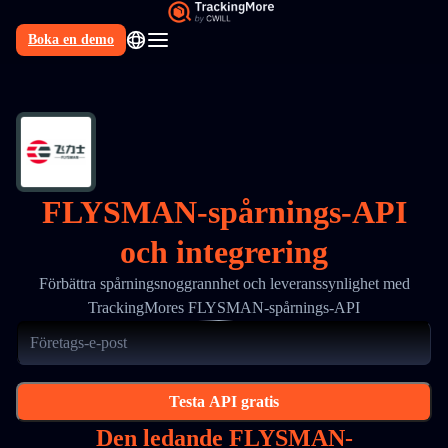
Boka en demo
SV
FLYSMAN-spårnings-API
och integrering
Förbättra spårningsnoggrannhet och leveranssynlighet med
TrackingMores FLYSMAN-spårnings-API
Testa API gratis
Den ledande FLYSMAN-