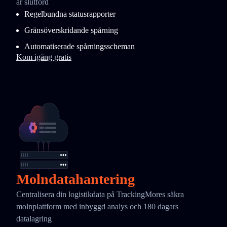
är slutförd
Regelbundna statusrapporter
Gränsöverskridande spårning
Automatiserade spårningsscheman
Kom igång gratis
Molndatahantering
Centralisera din logistikdata på TrackingMores säkra
molnplattform med inbyggd analys och 180 dagars
datalagring