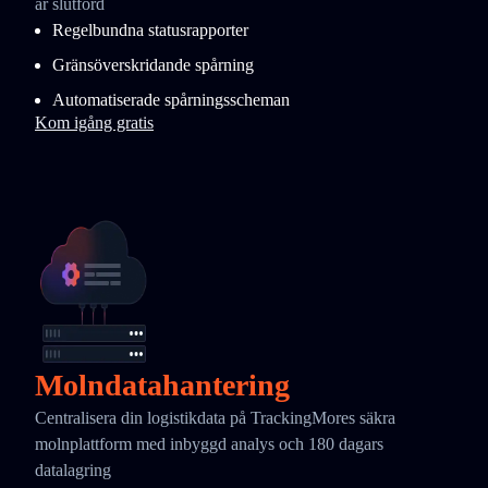
är slutförd
Regelbundna statusrapporter
Gränsöverskridande spårning
Automatiserade spårningsscheman
Kom igång gratis
Molndatahantering
Centralisera din logistikdata på TrackingMores säkra
molnplattform med inbyggd analys och 180 dagars
datalagring