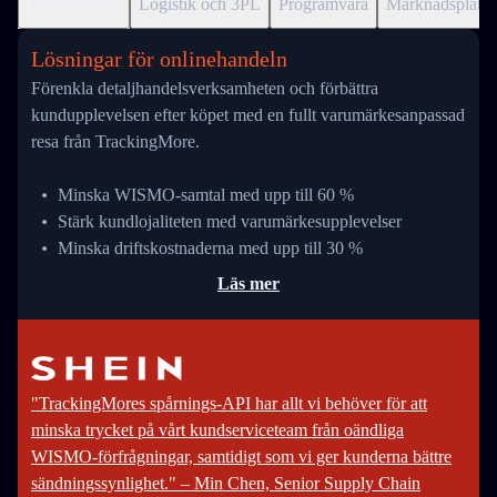
Onlinehandel
Logistik och 3PL
Programvara
Marknadsplats
Lösningar för onlinehandeln
Förenkla detaljhandelsverksamheten och förbättra
kundupplevelsen efter köpet med en fullt varumärkesanpassad
resa från TrackingMore.
Minska WISMO-samtal med upp till 60 %
Stärk kundlojaliteten med varumärkesupplevelser
Minska driftskostnaderna med upp till 30 %
Läs mer
"TrackingMores spårnings-API har allt vi behöver för att
minska trycket på vårt kundserviceteam från oändliga
WISMO-förfrågningar, samtidigt som vi ger kunderna bättre
sändningssynlighet." – Min Chen, Senior Supply Chain