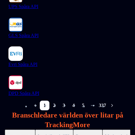
UPS Spåra API
GLS Spåra API
Evri Spåra API
DPD Spåra API
1
2
3
4
5
337
More pages
Branschledare världen över litar på
TrackingMore