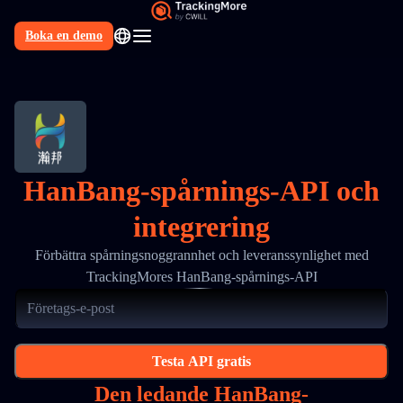
Boka en demo
SV
HanBang-spårnings-API och
integrering
Förbättra spårningsnoggrannhet och leveranssynlighet med
TrackingMores HanBang-spårnings-API
Testa API gratis
Den ledande HanBang-