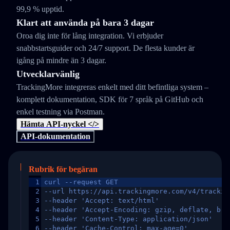
99,9 % upptid.
Klart att använda på bara 3 dagar
Oroa dig inte för lång integration. Vi erbjuder
snabbstartsguider och 24/7 support. De flesta kunder är
igång på mindre än 3 dagar.
Utvecklarvänlig
TrackingMore integreras enkelt med ditt befintliga system –
komplett dokumentation, SDK för 7 språk på GitHub och
enkel testning via Postman.
Hämta API-nyckel </>
API-dokumentation
Rubrik för begäran
1
curl --request GET
2
--url https://api.trackingmore.com/v4/trackin
3
--header 'Accept: text/html'
4
--header 'Accept-Encoding: gzip, deflate, br,
5
--header 'Content-Type: application/json'
6
--header 'Cache-Control: max-age=0'