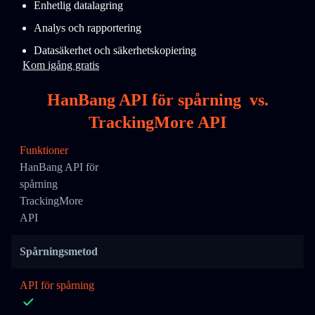
Enhetlig datalagring
Analys och rapportering
Datasäkerhet och säkerhetskopiering
Kom igång gratis
HanBang API för spårning
vs.
TrackingMore API
Funktioner
HanBang API för
spårning
TrackingMore
API
Spårningsmetod
API för spårning