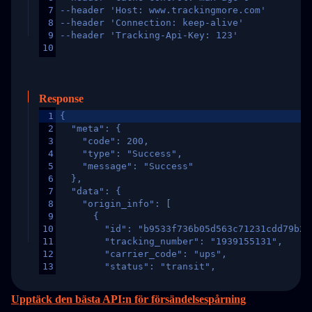
7
--header 'Host: www.trackingmore.com'
8
--header 'Connection: keep-alive'
9
--header 'Tracking-Api-Key: 123'
10
Response
1
{
2
  "meta": {
3
    "code": 200,
4
    "type": "Success",
5
    "message": "Success"
6
  },
7
  "data": {
8
    "origin_info": [
9
      {
10
        "id": "b9533f736b05d563c71231cdd79b2a
11
        "tracking_number": "1939155131",
12
        "carrier_code": "ups",
13
        "status": "transit",
14
        "original_country": "China",
15
        "destination_country": "United States
Upptäck den bästa API:n för försändelsespårning
16
        "itemTimeLength": 2,