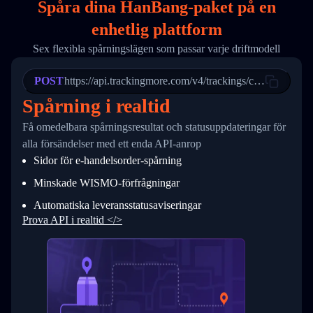
Spåra dina HanBang-paket på
en
17
        "weblink": "",
18
        "phone": null,
enhetlig plattform
19
        "trackinfo": [
20
          {
Sex flexibla spårningslägen som passar varje driftmodell
21
            "Date": "2017-03-08 04: 22: 00",
22
            "StatusDescription": "Departed Fa
POST
23
            "Details": "Departed Facility in 
https://api.trackingmore.com/v4/trackings/create
24
          },
Spårning i realtid
25
          {
26
            "Date": "2017-03-06 15:28:00",
Få omedelbara spårningsresultat och statusuppdateringar för
27
            "StatusDescription": "Shipment pi
alla försändelser med ett enda API-anrop
28
            "Details": "BEIJING-CHINA,PEOPLES
29
          }
Sidor för e-handelsorder-spårning
30
        ]
31
      }
Minskade WISMO-förfrågningar
32
    ]
Automatiska leveransstatusaviseringar
33
  }
34
}
Prova API i realtid </>