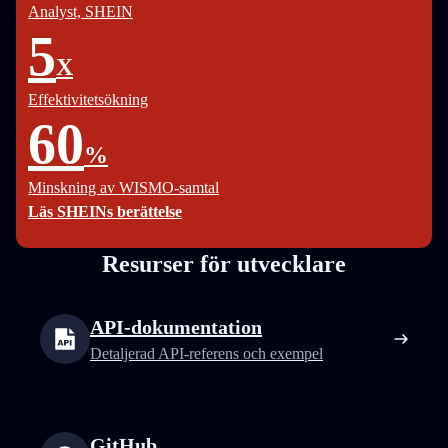
Analyst, SHEIN
5
X
Effektivitetsökning
60
%
Minskning av WISMO-samtal
Läs SHEINs berättelse
Resurser för utvecklare
API-dokumentation
Detaljerad API-referens och exempel
GitHub