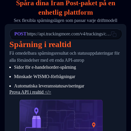
Spåra dina Iran Post-paket på
en
17
        "weblink": "",
18
        "phone": null,
enhetlig plattform
19
        "trackinfo": [
20
          {
Sex flexibla spårningslägen som passar varje driftmodell
21
            "Date": "2017-03-08 04: 22: 00",
22
            "StatusDescription": "Departed Fa
POST
23
            "Details": "Departed Facility in 
https://api.trackingmore.com/v4/trackings/create
24
          },
Spårning i realtid
25
          {
26
            "Date": "2017-03-06 15:28:00",
Få omedelbara spårningsresultat och statusuppdateringar för
27
            "StatusDescription": "Shipment pi
alla försändelser med ett enda API-anrop
28
            "Details": "BEIJING-CHINA,PEOPLES
29
          }
Sidor för e-handelsorder-spårning
30
        ]
31
      }
Minskade WISMO-förfrågningar
32
    ]
Automatiska leveransstatusaviseringar
33
  }
34
}
Prova API i realtid </>