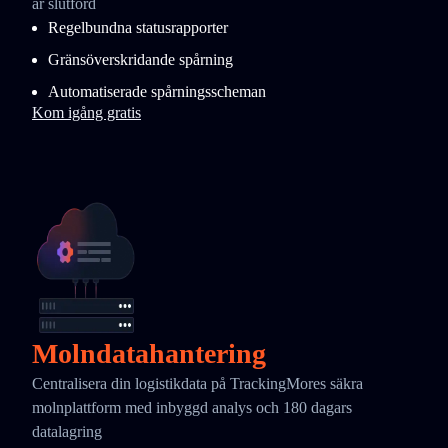
är slutförd
Regelbundna statusrapporter
Gränsöverskridande spårning
Automatiserade spårningsscheman
Kom igång gratis
Molndatahantering
Centralisera din logistikdata på TrackingMores säkra
molnplattform med inbyggd analys och 180 dagars
datalagring