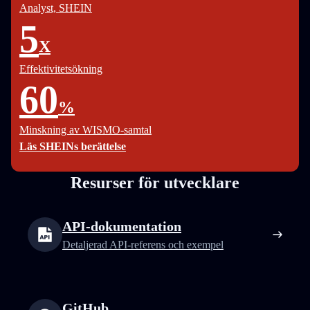
Analyst, SHEIN
5
X
Effektivitetsökning
60
%
Minskning av WISMO-samtal
Läs SHEINs berättelse
Resurser för utvecklare
API-dokumentation
Detaljerad API-referens och exempel
GitHub