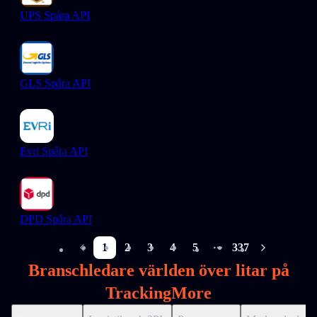
UPS Spåra API
GLS Spåra API
Evri Spåra API
DPD Spåra API
1
2
3
4
5
337
More pages
Branschledare världen över litar på
TrackingMore