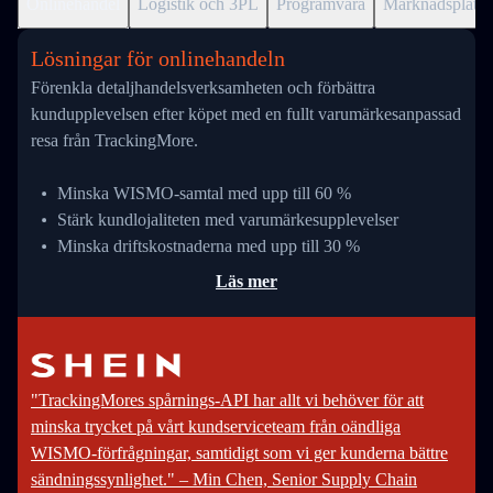
Onlinehandel
Logistik och 3PL
Programvara
Marknadsplats
Lösningar för onlinehandeln
Förenkla detaljhandelsverksamheten och förbättra
kundupplevelsen efter köpet med en fullt varumärkesanpassad
resa från TrackingMore.
Minska WISMO-samtal med upp till 60 %
Stärk kundlojaliteten med varumärkesupplevelser
Minska driftskostnaderna med upp till 30 %
Läs mer
"TrackingMores spårnings-API har allt vi behöver för att
minska trycket på vårt kundserviceteam från oändliga
WISMO-förfrågningar, samtidigt som vi ger kunderna bättre
sändningssynlighet." – Min Chen, Senior Supply Chain