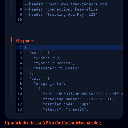
7
--header 'Host: www.trackingmore.com'
8
--header 'Connection: keep-alive'
9
--header 'Tracking-Api-Key: 123'
10
Response
1
{
2
  "meta": {
3
    "code": 200,
4
    "type": "Success",
5
    "message": "Success"
6
  },
7
  "data": {
8
    "origin_info": [
9
      {
10
        "id": "b9533f736b05d563c71231cdd79b2a
11
        "tracking_number": "1939155131",
12
        "carrier_code": "ups",
13
        "status": "transit",
14
        "original_country": "China",
15
        "destination_country": "United States
Upptäck den bästa API:n för försändelsespårning
16
        "itemTimeLength": 2,