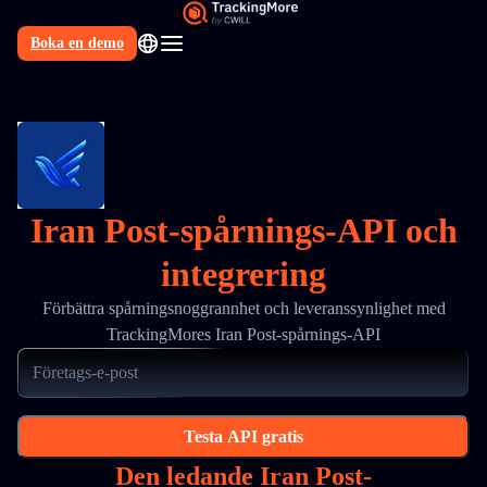
Boka en demo
SV
Iran Post-spårnings-API och
integrering
Förbättra spårningsnoggrannhet och leveranssynlighet med
TrackingMores Iran Post-spårnings-API
Testa API gratis
Den ledande Iran Post-