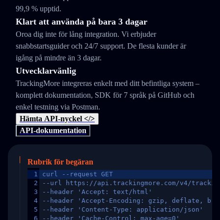
99,9 % upptid.
Klart att använda på bara 3 dagar
Oroa dig inte för lång integration. Vi erbjuder
snabbstartsguider och 24/7 support. De flesta kunder är
igång på mindre än 3 dagar.
Utvecklarvänlig
TrackingMore integreras enkelt med ditt befintliga system –
komplett dokumentation, SDK för 7 språk på GitHub och
enkel testning via Postman.
Hämta API-nyckel </>
API-dokumentation
Rubrik för begäran
1
curl --request GET
2
--url https://api.trackingmore.com/v4/trackin
3
--header 'Accept: text/html'
4
--header 'Accept-Encoding: gzip, deflate, br,
5
--header 'Content-Type: application/json'
6
--header 'Cache-Control: max-age=0'