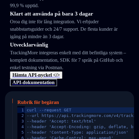
99,9 % upptid.
Klart att använda på bara 3 dagar
Oroa dig inte för lång integration. Vi erbjuder
snabbstartsguider och 24/7 support. De flesta kunder är
igång på mindre än 3 dagar.
Utvecklarvänlig
TrackingMore integreras enkelt med ditt befintliga system –
komplett dokumentation, SDK för 7 språk på GitHub och
enkel testning via Postman.
Hämta API-nyckel </>
API-dokumentation
Rubrik för begäran
1
curl --request GET
2
--url https://api.trackingmore.com/v4/trackin
3
--header 'Accept: text/html'
4
--header 'Accept-Encoding: gzip, deflate, br,
5
--header 'Content-Type: application/json'
6
--header 'Cache-Control: max-age=0'