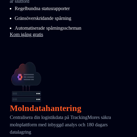
är slutförd
Regelbundna statusrapporter
Gränsöverskridande spårning
Automatiserade spårningsscheman
Kom igång gratis
Molndatahantering
Centralisera din logistikdata på TrackingMores säkra
molnplattform med inbyggd analys och 180 dagars
datalagring