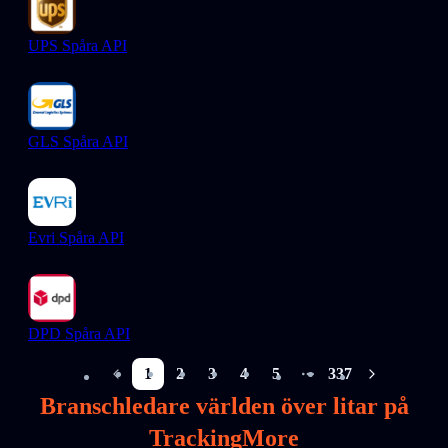
UPS Spåra API
GLS Spåra API
Evri Spåra API
DPD Spåra API
1
2
3
4
5
337
More pages
Branschledare världen över litar på
TrackingMore