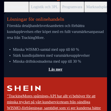
Onlinehandel
Logistik och 3PL
Programvara
Marknadsplats
Lösningar för onlinehandeln
Förenkla detaljhandelsverksamheten och förbättra
kundupplevelsen efter köpet med en fullt varumärkesanpassad
resa från TrackingMore.
Minska WISMO-samtal med upp till 60 %
Stärk kundlojaliteten med varumärkesupplevelser
Minska driftskostnaderna med upp till 30 %
Läs mer
"TrackingMores spårnings-API har allt vi behöver för att
minska trycket på vårt kundserviceteam från oändliga
WISMO-förfrågningar, samtidigt som vi ger kunderna bättre