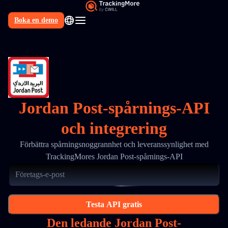
Boka en demo
SV
Jordan Post-spårnings-API
och integrering
Förbättra spårningsnoggrannhet och leveranssynlighet med
TrackingMores Jordan Post-spårnings-API
Testa API gratis
Den ledande Jordan Post-