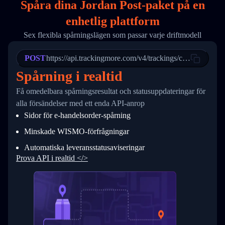
Spåra dina Jordan Post-paket på
en
17
        "weblink": "",
18
        "phone": null,
enhetlig plattform
19
        "trackinfo": [
20
          {
Sex flexibla spårningslägen som passar varje driftmodell
21
            "Date": "2017-03-08 04: 22: 00",
22
            "StatusDescription": "Departed Fa
POST
23
            "Details": "Departed Facility in 
https://api.trackingmore.com/v4/trackings/create
24
          },
Spårning i realtid
25
          {
26
            "Date": "2017-03-06 15:28:00",
Få omedelbara spårningsresultat och statusuppdateringar för
27
            "StatusDescription": "Shipment pi
alla försändelser med ett enda API-anrop
28
            "Details": "BEIJING-CHINA,PEOPLES
29
          }
Sidor för e-handelsorder-spårning
30
        ]
31
      }
Minskade WISMO-förfrågningar
32
    ]
Automatiska leveransstatusaviseringar
33
  }
34
}
Prova API i realtid </>