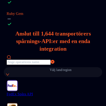
Ruby Gem
Anslut till
1,644
transportörers
spårnings-API:er med en enda
integration
Välj land/region
FedEx Spåra API