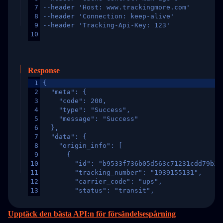
7
--header 'Host: www.trackingmore.com'
8
--header 'Connection: keep-alive'
9
--header 'Tracking-Api-Key: 123'
10
Response
1
{
2
  "meta": {
3
    "code": 200,
4
    "type": "Success",
5
    "message": "Success"
6
  },
7
  "data": {
8
    "origin_info": [
9
      {
10
        "id": "b9533f736b05d563c71231cdd79b2a
11
        "tracking_number": "1939155131",
12
        "carrier_code": "ups",
13
        "status": "transit",
14
        "original_country": "China",
15
        "destination_country": "United States
Upptäck den bästa API:n för försändelsespårning
16
        "itemTimeLength": 2,