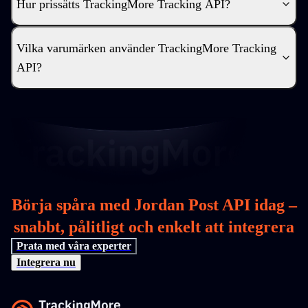
Hur prissätts TrackingMore Tracking API?
Vilka varumärken använder TrackingMore Tracking
API?
Börja spåra med Jordan Post API idag –
snabbt, pålitligt och enkelt att integrera
Prata med våra experter
Integrera nu