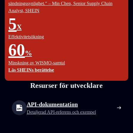
sändningssynlighet." – Min Chen, Senior Supply Chain
Analyst, SHEIN
5
X
Effektivitetsökning
60
%
Minskning av WISMO-samtal
Läs SHEINs berättelse
Resurser för utvecklare
API-dokumentation
Detaljerad API-referens och exempel