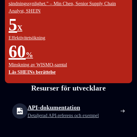
sändningssynlighet." – Min Chen, Senior Supply Chain
Analyst, SHEIN
5
X
Effektivitetsökning
60
%
Minskning av WISMO-samtal
Läs SHEINs berättelse
Resurser för utvecklare
API-dokumentation
Detaljerad API-referens och exempel