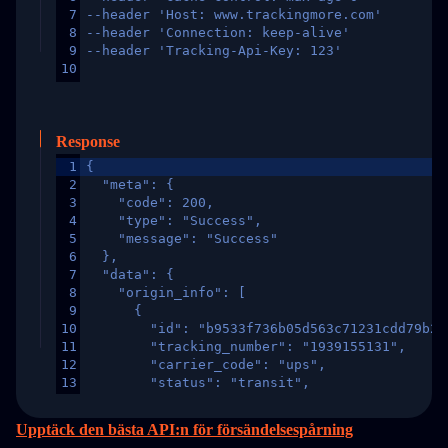
7
--header 'Host: www.trackingmore.com'
8
--header 'Connection: keep-alive'
9
--header 'Tracking-Api-Key: 123'
10
Response
1
{
2
  "meta": {
3
    "code": 200,
4
    "type": "Success",
5
    "message": "Success"
6
  },
7
  "data": {
8
    "origin_info": [
9
      {
10
        "id": "b9533f736b05d563c71231cdd79b2a
11
        "tracking_number": "1939155131",
12
        "carrier_code": "ups",
13
        "status": "transit",
14
        "original_country": "China",
15
        "destination_country": "United States
Upptäck den bästa API:n för försändelsespårning
16
        "itemTimeLength": 2,