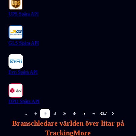
UPS Spåra API
GLS Spåra API
Evri Spåra API
DPD Spåra API
1
2
3
4
5
337
More pages
Branschledare världen över litar på
TrackingMore