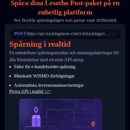
Spåra dina Lesotho Post-paket på
en
17
        "weblink": "",
18
        "phone": null,
enhetlig plattform
19
        "trackinfo": [
20
          {
Sex flexibla spårningslägen som passar varje driftmodell
21
            "Date": "2017-03-08 04: 22: 00",
22
            "StatusDescription": "Departed Fa
POST
23
            "Details": "Departed Facility in 
https://api.trackingmore.com/v4/trackings/create
24
          },
Spårning i realtid
25
          {
26
            "Date": "2017-03-06 15:28:00",
Få omedelbara spårningsresultat och statusuppdateringar för
27
            "StatusDescription": "Shipment pi
alla försändelser med ett enda API-anrop
28
            "Details": "BEIJING-CHINA,PEOPLES
29
          }
Sidor för e-handelsorder-spårning
30
        ]
31
      }
Minskade WISMO-förfrågningar
32
    ]
Automatiska leveransstatusaviseringar
33
  }
34
}
Prova API i realtid </>