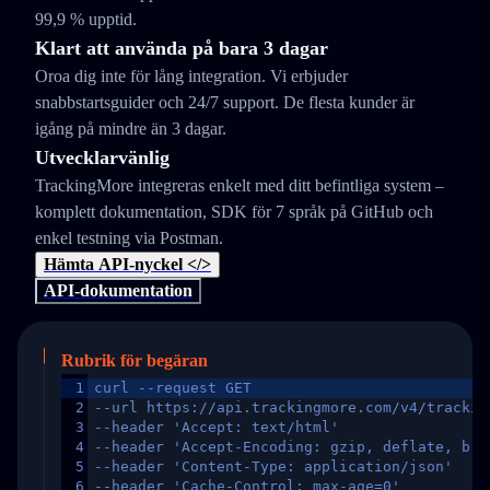
99,9 % upptid.
Klart att använda på bara 3 dagar
Oroa dig inte för lång integration. Vi erbjuder
snabbstartsguider och 24/7 support. De flesta kunder är
igång på mindre än 3 dagar.
Utvecklarvänlig
TrackingMore integreras enkelt med ditt befintliga system –
komplett dokumentation, SDK för 7 språk på GitHub och
enkel testning via Postman.
Hämta API-nyckel </>
API-dokumentation
Rubrik för begäran
1
curl --request GET
2
--url https://api.trackingmore.com/v4/trackin
3
--header 'Accept: text/html'
4
--header 'Accept-Encoding: gzip, deflate, br,
5
--header 'Content-Type: application/json'
6
--header 'Cache-Control: max-age=0'