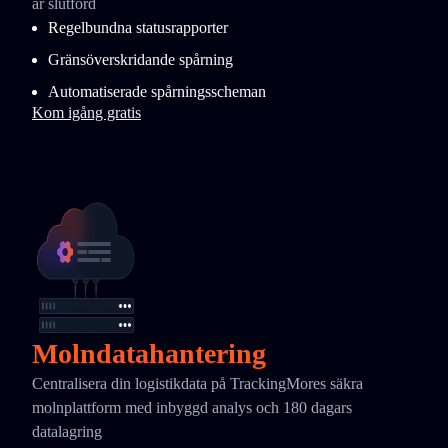
är slutförd
Regelbundna statusrapporter
Gränsöverskridande spårning
Automatiserade spårningsscheman
Kom igång gratis
Molndatahantering
Centralisera din logistikdata på TrackingMores säkra
molnplattform med inbyggd analys och 180 dagars
datalagring