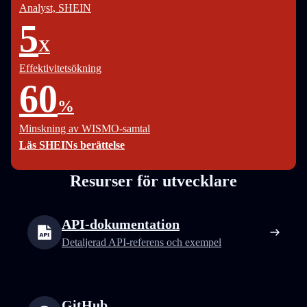
Analyst, SHEIN
5
X
Effektivitetsökning
60
%
Minskning av WISMO-samtal
Läs SHEINs berättelse
Resurser för utvecklare
API-dokumentation
Detaljerad API-referens och exempel
GitHub