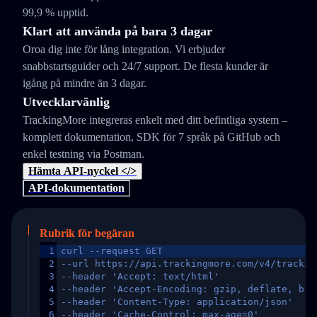
99,9 % upptid.
Klart att använda på bara 3 dagar
Oroa dig inte för lång integration. Vi erbjuder
snabbstartsguider och 24/7 support. De flesta kunder är
igång på mindre än 3 dagar.
Utvecklarvänlig
TrackingMore integreras enkelt med ditt befintliga system –
komplett dokumentation, SDK för 7 språk på GitHub och
enkel testning via Postman.
Hämta API-nyckel </>
API-dokumentation
Rubrik för begäran
1
curl --request GET
2
--url https://api.trackingmore.com/v4/trackin
3
--header 'Accept: text/html'
4
--header 'Accept-Encoding: gzip, deflate, br,
5
--header 'Content-Type: application/json'
6
--header 'Cache-Control: max-age=0'