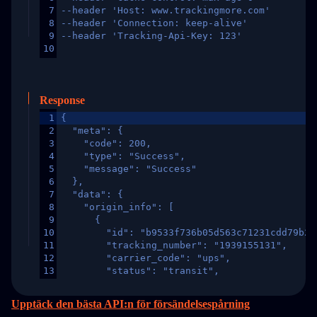
7
--header 'Host: www.trackingmore.com'
8
--header 'Connection: keep-alive'
9
--header 'Tracking-Api-Key: 123'
10
Response
1
{
2
  "meta": {
3
    "code": 200,
4
    "type": "Success",
5
    "message": "Success"
6
  },
7
  "data": {
8
    "origin_info": [
9
      {
10
        "id": "b9533f736b05d563c71231cdd79b2a
11
        "tracking_number": "1939155131",
12
        "carrier_code": "ups",
13
        "status": "transit",
14
        "original_country": "China",
15
        "destination_country": "United States
Upptäck den bästa API:n för försändelsespårning
16
        "itemTimeLength": 2,