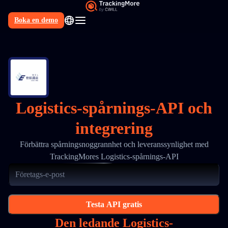
Boka en demo
SV
Logistics-spårnings-API och
integrering
Förbättra spårningsnoggrannhet och leveranssynlighet med
TrackingMores Logistics-spårnings-API
Testa API gratis
Den ledande Logistics-