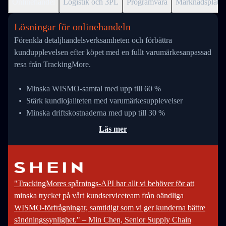
Onlinehandel
Logistik och 3PL
Programvara
Marknadsplats
Lösningar för onlinehandeln
Förenkla detaljhandelsverksamheten och förbättra
kundupplevelsen efter köpet med en fullt varumärkesanpassad
resa från TrackingMore.
Minska WISMO-samtal med upp till 60 %
Stärk kundlojaliteten med varumärkesupplevelser
Minska driftskostnaderna med upp till 30 %
Läs mer
"TrackingMores spårnings-API har allt vi behöver för att
minska trycket på vårt kundserviceteam från oändliga
WISMO-förfrågningar, samtidigt som vi ger kunderna bättre
sändningssynlighet." – Min Chen, Senior Supply Chain