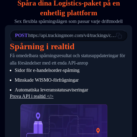
Spåra dina Logistics-paket på
en
17
        "weblink": "",
18
        "phone": null,
enhetlig plattform
19
        "trackinfo": [
20
          {
Sex flexibla spårningslägen som passar varje driftmodell
21
            "Date": "2017-03-08 04: 22: 00",
22
            "StatusDescription": "Departed Fa
POST
23
            "Details": "Departed Facility in 
https://api.trackingmore.com/v4/trackings/create
24
          },
Spårning i realtid
25
          {
26
            "Date": "2017-03-06 15:28:00",
Få omedelbara spårningsresultat och statusuppdateringar för
27
            "StatusDescription": "Shipment pi
alla försändelser med ett enda API-anrop
28
            "Details": "BEIJING-CHINA,PEOPLES
29
          }
Sidor för e-handelsorder-spårning
30
        ]
31
      }
Minskade WISMO-förfrågningar
32
    ]
Automatiska leveransstatusaviseringar
33
  }
34
}
Prova API i realtid </>