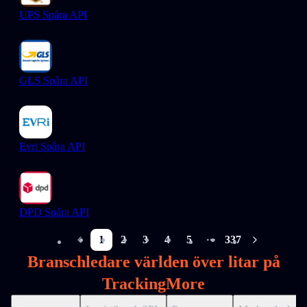
UPS Spåra API
GLS Spåra API
Evri Spåra API
DPD Spåra API
1
2
3
4
5
337
More pages
Branschledare världen över litar på
TrackingMore