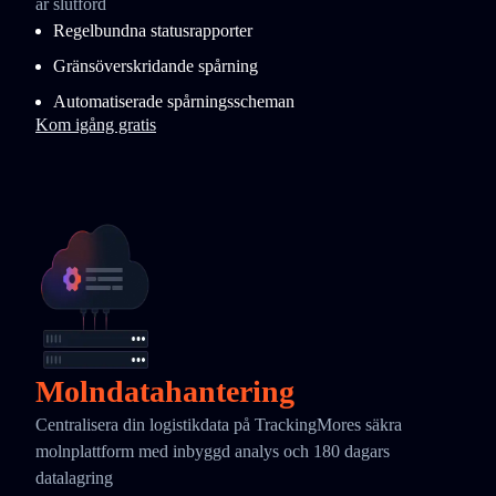
är slutförd
Regelbundna statusrapporter
Gränsöverskridande spårning
Automatiserade spårningsscheman
Kom igång gratis
Molndatahantering
Centralisera din logistikdata på TrackingMores säkra
molnplattform med inbyggd analys och 180 dagars
datalagring