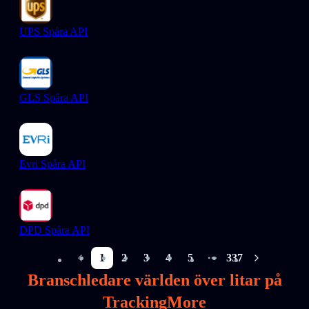
UPS Spåra API
GLS Spåra API
Evri Spåra API
DPD Spåra API
1
2
3
4
5
337
More pages
Branschledare världen över litar på
TrackingMore