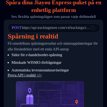
Spåra dina Jiayou Express-paket på
en
17
        "weblink": "",
18
        "phone": null,
enhetlig plattform
19
        "trackinfo": [
20
          {
Sex flexibla spårningslägen som passar varje driftmodell
21
            "Date": "2017-03-08 04: 22: 00",
22
            "StatusDescription": "Departed Fa
POST
23
            "Details": "Departed Facility in 
https://api.trackingmore.com/v4/trackings/create
24
          },
Spårning i realtid
25
          {
26
            "Date": "2017-03-06 15:28:00",
Få omedelbara spårningsresultat och statusuppdateringar för
27
            "StatusDescription": "Shipment pi
alla försändelser med ett enda API-anrop
28
            "Details": "BEIJING-CHINA,PEOPLES
29
          }
Sidor för e-handelsorder-spårning
30
        ]
31
      }
Minskade WISMO-förfrågningar
32
    ]
Automatiska leveransstatusaviseringar
33
  }
34
}
Prova API i realtid </>