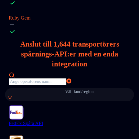
Ruby Gem
Anslut till
1,644
transportörers
spårnings-API:er med en enda
integration
Välj land/region
FedEx Spåra API