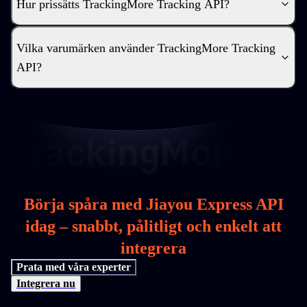
Hur prissätts TrackingMore Tracking API?
Vilka varumärken använder TrackingMore Tracking
API?
Börja spåra med Jiayou Express API
idag – snabbt, pålitligt och enkelt att
integrera
Prata med våra experter
Integrera nu