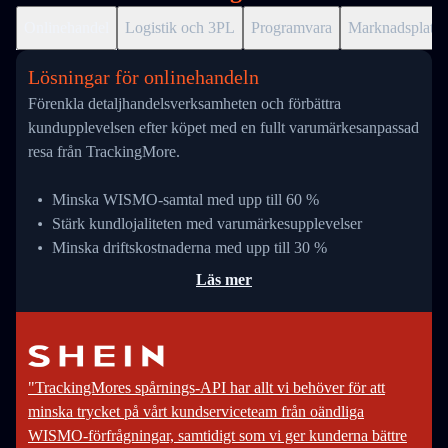
Onlinehandel
Logistik och 3PL
Programvara
Marknadsplats
Lösningar för onlinehandeln
Förenkla detaljhandelsverksamheten och förbättra
kundupplevelsen efter köpet med en fullt varumärkesanpassad
resa från TrackingMore.
Minska WISMO-samtal med upp till 60 %
Stärk kundlojaliteten med varumärkesupplevelser
Minska driftskostnaderna med upp till 30 %
Läs mer
"TrackingMores spårnings-API har allt vi behöver för att
minska trycket på vårt kundserviceteam från oändliga
WISMO-förfrågningar, samtidigt som vi ger kunderna bättre