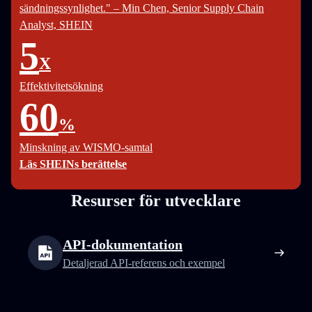
sändningssynlighet." – Min Chen, Senior Supply Chain
Analyst, SHEIN
5
X
Effektivitetsökning
60
%
Minskning av WISMO-samtal
Läs SHEINs berättelse
Resurser för utvecklare
API-dokumentation
Detaljerad API-referens och exempel