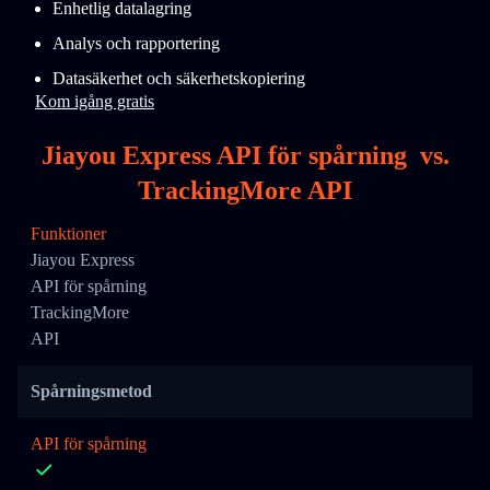
Enhetlig datalagring
Analys och rapportering
Datasäkerhet och säkerhetskopiering
Kom igång gratis
Jiayou Express API för spårning
vs.
TrackingMore API
Funktioner
Jiayou Express
API för spårning
TrackingMore
API
Spårningsmetod
API för spårning