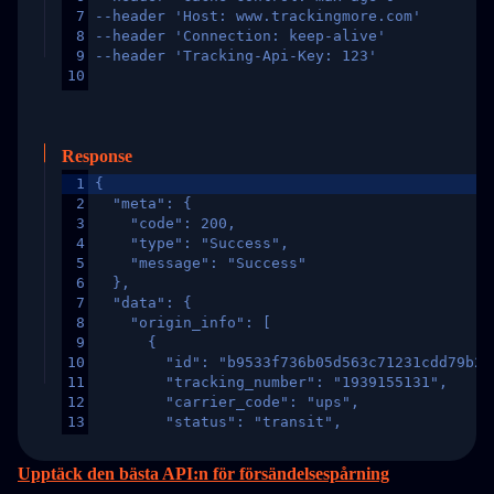
7
--header 'Host: www.trackingmore.com'
8
--header 'Connection: keep-alive'
9
--header 'Tracking-Api-Key: 123'
10
Response
1
{
2
  "meta": {
3
    "code": 200,
4
    "type": "Success",
5
    "message": "Success"
6
  },
7
  "data": {
8
    "origin_info": [
9
      {
10
        "id": "b9533f736b05d563c71231cdd79b2a
11
        "tracking_number": "1939155131",
12
        "carrier_code": "ups",
13
        "status": "transit",
14
        "original_country": "China",
15
        "destination_country": "United States
Upptäck den bästa API:n för försändelsespårning
16
        "itemTimeLength": 2,