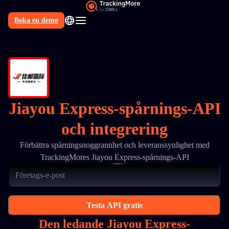
Boka en demo
SV
Jiayou Express-spårnings-API
och integrering
Förbättra spårningsnoggrannhet och leveranssynlighet med
TrackingMores Jiayou Express-spårnings-API
Testa API gratis
Den ledande Jiayou Express-