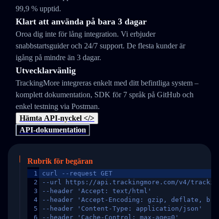
99,9 % upptid.
Klart att använda på bara 3 dagar
Oroa dig inte för lång integration. Vi erbjuder
snabbstartsguider och 24/7 support. De flesta kunder är
igång på mindre än 3 dagar.
Utvecklarvänlig
TrackingMore integreras enkelt med ditt befintliga system –
komplett dokumentation, SDK för 7 språk på GitHub och
enkel testning via Postman.
Hämta API-nyckel </>
API-dokumentation
Rubrik för begäran
1
curl --request GET
2
--url https://api.trackingmore.com/v4/trackin
3
--header 'Accept: text/html'
4
--header 'Accept-Encoding: gzip, deflate, br,
5
--header 'Content-Type: application/json'
6
--header 'Cache-Control: max-age=0'