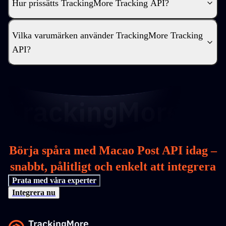
Hur prissätts TrackingMore Tracking API?
Vilka varumärken använder TrackingMore Tracking
API?
Börja spåra med Macao Post API idag –
snabbt, pålitligt och enkelt att integrera
Prata med våra experter
Integrera nu