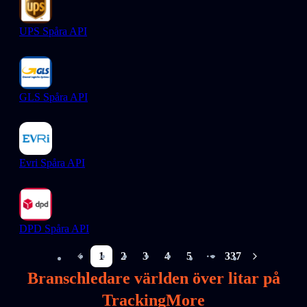
UPS Spåra API
GLS Spåra API
Evri Spåra API
DPD Spåra API
1
2
3
4
5
337
More pages
Branschledare världen över litar på
TrackingMore