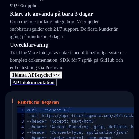
99,9 % upptid.
Klart att använda på bara 3 dagar
Oroa dig inte för lång integration. Vi erbjuder
snabbstartsguider och 24/7 support. De flesta kunder är
igång på mindre än 3 dagar.
Utvecklarvänlig
TrackingMore integreras enkelt med ditt befintliga system –
komplett dokumentation, SDK för 7 språk på GitHub och
enkel testning via Postman.
Hämta API-nyckel </>
API-dokumentation
Rubrik för begäran
1
curl --request GET
2
--url https://api.trackingmore.com/v4/trackin
3
--header 'Accept: text/html'
4
--header 'Accept-Encoding: gzip, deflate, br,
5
--header 'Content-Type: application/json'
6
--header 'Cache-Control: max-age=0'