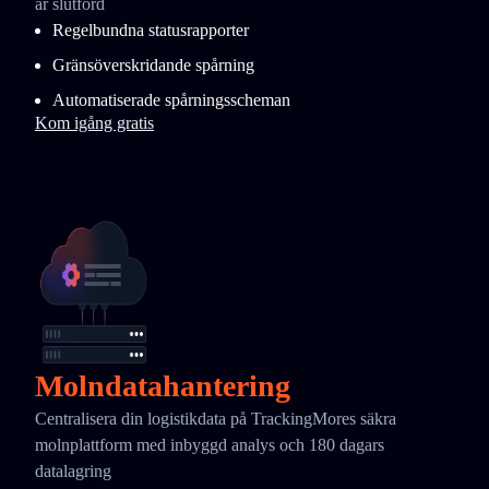
är slutförd
Regelbundna statusrapporter
Gränsöverskridande spårning
Automatiserade spårningsscheman
Kom igång gratis
Molndatahantering
Centralisera din logistikdata på TrackingMores säkra
molnplattform med inbyggd analys och 180 dagars
datalagring