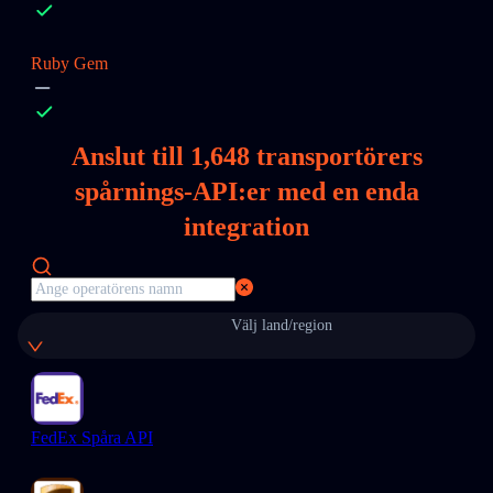
Ruby Gem
Anslut till
1,648
transportörers
spårnings-API:er med en enda
integration
Välj land/region
FedEx Spåra API