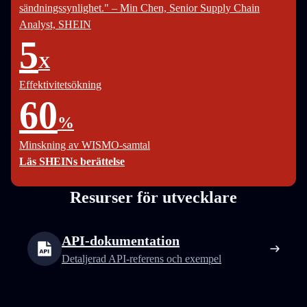
sändningssynlighet." – Min Chen, Senior Supply Chain
Analyst, SHEIN
5
X
Effektivitetsökning
60
%
Minskning av WISMO-samtal
Läs SHEINs berättelse
Resurser för utvecklare
API-dokumentation
Detaljerad API-referens och exempel