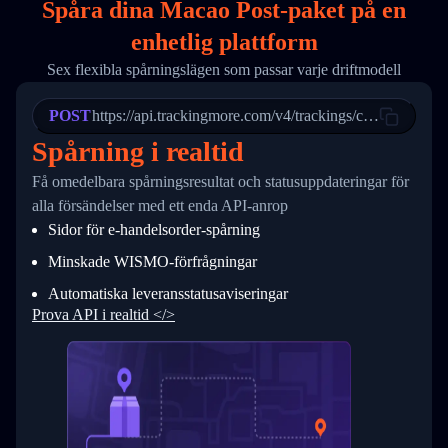
Spåra dina Macao Post-paket på
en
17
        "weblink": "",
18
        "phone": null,
enhetlig plattform
19
        "trackinfo": [
20
          {
Sex flexibla spårningslägen som passar varje driftmodell
21
            "Date": "2017-03-08 04: 22: 00",
22
            "StatusDescription": "Departed Fa
POST
23
            "Details": "Departed Facility in 
https://api.trackingmore.com/v4/trackings/create
24
          },
Spårning i realtid
25
          {
26
            "Date": "2017-03-06 15:28:00",
Få omedelbara spårningsresultat och statusuppdateringar för
27
            "StatusDescription": "Shipment pi
alla försändelser med ett enda API-anrop
28
            "Details": "BEIJING-CHINA,PEOPLES
29
          }
Sidor för e-handelsorder-spårning
30
        ]
31
      }
Minskade WISMO-förfrågningar
32
    ]
Automatiska leveransstatusaviseringar
33
  }
34
}
Prova API i realtid </>