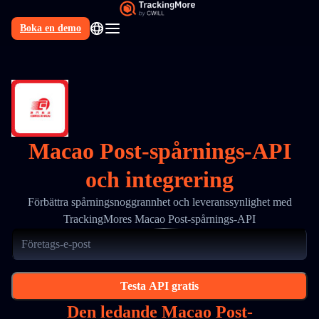
Boka en demo
SV
Macao Post-spårnings-API
och integrering
Förbättra spårningsnoggrannhet och leveranssynlighet med
TrackingMores Macao Post-spårnings-API
Testa API gratis
Den ledande Macao Post-