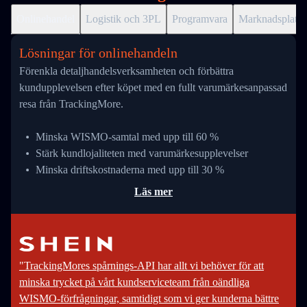
Onlinehandel
Logistik och 3PL
Programvara
Marknadsplats
Lösningar för onlinehandeln
Förenkla detaljhandelsverksamheten och förbättra
kundupplevelsen efter köpet med en fullt varumärkesanpassad
resa från TrackingMore.
Minska WISMO-samtal med upp till 60 %
Stärk kundlojaliteten med varumärkesupplevelser
Minska driftskostnaderna med upp till 30 %
Läs mer
"TrackingMores spårnings-API har allt vi behöver för att
minska trycket på vårt kundserviceteam från oändliga
WISMO-förfrågningar, samtidigt som vi ger kunderna bättre