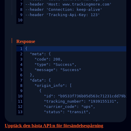
7
--header 'Host: www.trackingmore.com'
8
--header 'Connection: keep-alive'
9
--header 'Tracking-Api-Key: 123'
10
Response
1
{
2
  "meta": {
3
    "code": 200,
4
    "type": "Success",
5
    "message": "Success"
6
  },
7
  "data": {
8
    "origin_info": [
9
      {
10
        "id": "b9533f736b05d563c71231cdd79b2a
11
        "tracking_number": "1939155131",
12
        "carrier_code": "ups",
13
        "status": "transit",
14
        "original_country": "China",
15
        "destination_country": "United States
Upptäck den bästa API:n för försändelsespårning
16
        "itemTimeLength": 2,