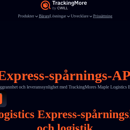
Produkter
Bärare
Lösningar
Utvecklare
Prissättning
Express-spårnings-AP
oggrannhet och leveranssynlighet med TrackingMores Maple Logistics 
gistics Express-spårningsl
och logistik