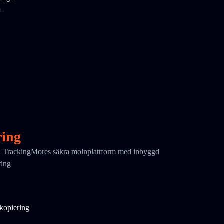
n
ring
 på TrackingMores säkra molnplattform med inbyggd
ring
kopiering