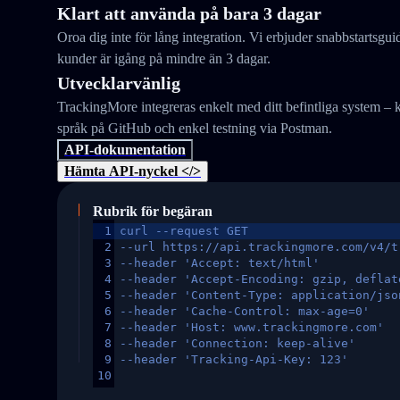
Klart att använda på bara 3 dagar
Oroa dig inte för lång integration. Vi erbjuder snabbstartsgui
kunder är igång på mindre än 3 dagar.
Utvecklarvänlig
TrackingMore integreras enkelt med ditt befintliga system 
språk på GitHub och enkel testning via Postman.
API-dokumentation
Hämta API-nyckel </>
Rubrik för begäran
1
curl --request GET
2
--url https://api.trackingmore.com/v4/t
3
--header 'Accept: text/html'
4
--header 'Accept-Encoding: gzip, deflat
5
--header 'Content-Type: application/jso
6
--header 'Cache-Control: max-age=0'
7
--header 'Host: www.trackingmore.com'
8
--header 'Connection: keep-alive'
9
--header 'Tracking-Api-Key: 123'
10