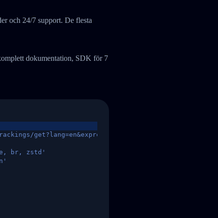
der och 24/7 support. De flesta
– komplett dokumentation, SDK för 7
rackings/get?lang=en&express=ups&tracknumber=1939155131
e, br, zstd'
n'