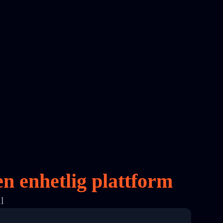
en
enhetlig plattform
l