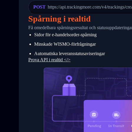
23
            "Details": "Departed Facili
POST
https://api.trackingmore.com/v4/trackings/cre
24
          },
25
          {
Spårning i realtid
26
            "Date": "2017-03-06 15:28:0
27
            "StatusDescription": "Shipm
Få omedelbara spårningsresultat och statusuppdateringar
28
            "Details": "BEIJING-CHINA,P
Sidor för e-handelsorder-spårning
29
          }
30
        ]
Minskade WISMO-förfrågningar
31
      }
32
    ]
Automatiska leveransstatusaviseringar
33
  }
Prova API i realtid </>
34
}