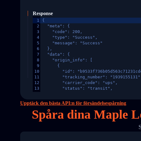
Response
1
{
2
  "meta": {
3
    "code": 200,
4
    "type": "Success",
5
    "message": "Success"
6
  },
7
  "data": {
8
    "origin_info": [
9
      {
10
        "id": "b9533f736b05d563c71231cd
11
        "tracking_number": "1939155131"
12
        "carrier_code": "ups",
13
        "status": "transit",
14
        "original_country": "China",
15
        "destination_country": "United 
Upptäck den bästa API:n för försändelsespårning
16
        "itemTimeLength": 2,
Spåra dina Maple Lo
17
        "weblink": "",
18
        "phone": null,
19
        "trackinfo": [
20
          {
21
            "Date": "2017-03-08 04: 22:
22
            "StatusDescription": "Depar