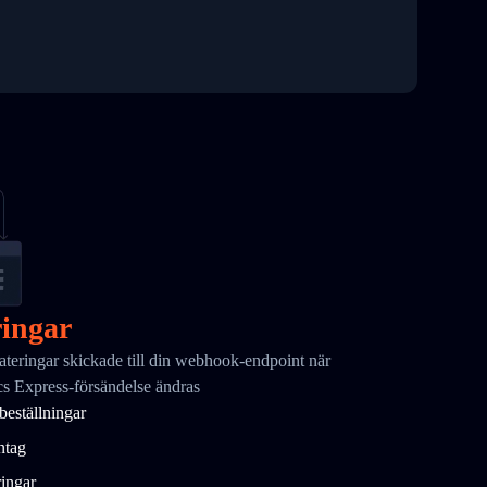
ingar
teringar skickade till din webhook-endpoint när
cs Express-försändelse ändras
eställningar
ntag
ingar