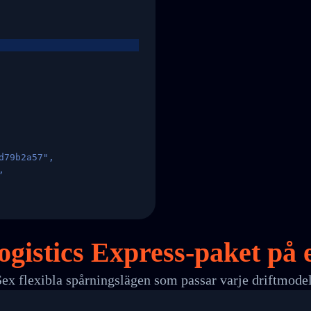
d79b2a57",
,
States",
gistics Express-paket på
Sex flexibla spårningslägen som passar varje driftmodel
 00",
ted Facility in HONG KONG-HONG KONG",