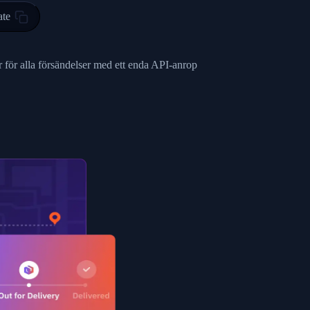
ty in HONG KONG-HONG KONG, HONG KONG-HONG KONG,2017-03-0
ate
0",
ent picked up",
 för alla försändelser med ett enda API-anrop
EOPLES REPUBLIC"