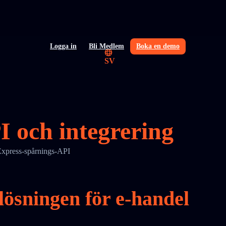
Logga in
Bli Medlem
Boka en demo
SV
I och integrering
Express-spårnings-API
ösningen för e-handel