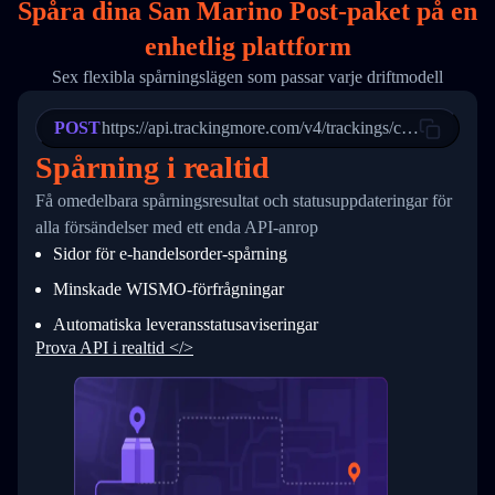
Spåra dina San Marino Post-paket på
en
17
        "weblink": "",
18
        "phone": null,
enhetlig plattform
19
        "trackinfo": [
20
          {
Sex flexibla spårningslägen som passar varje driftmodell
21
            "Date": "2017-03-08 04: 22: 00",
22
            "StatusDescription": "Departed Fa
POST
23
            "Details": "Departed Facility in 
https://api.trackingmore.com/v4/trackings/create
24
          },
Spårning i realtid
25
          {
26
            "Date": "2017-03-06 15:28:00",
Få omedelbara spårningsresultat och statusuppdateringar för
27
            "StatusDescription": "Shipment pi
alla försändelser med ett enda API-anrop
28
            "Details": "BEIJING-CHINA,PEOPLES
29
          }
Sidor för e-handelsorder-spårning
30
        ]
31
      }
Minskade WISMO-förfrågningar
32
    ]
Automatiska leveransstatusaviseringar
33
  }
34
}
Prova API i realtid </>