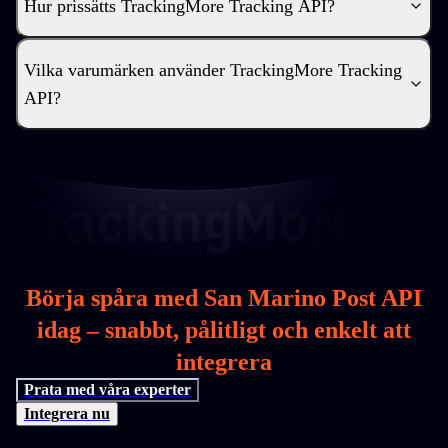
Hur prissätts TrackingMore Tracking API?
Vilka varumärken använder TrackingMore Tracking
API?
Börja spåra med San Marino Post API
idag – snabbt, pålitligt och enkelt att
integrera
Prata med våra experter
Integrera nu