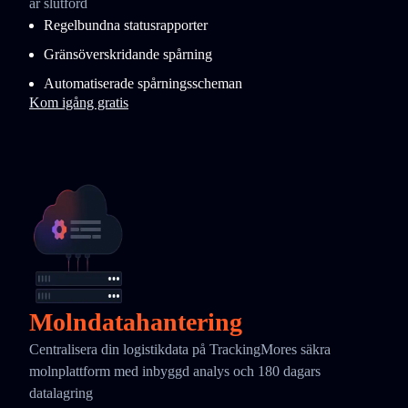
är slutförd
Regelbundna statusrapporter
Gränsöverskridande spårning
Automatiserade spårningsscheman
Kom igång gratis
Molndatahantering
Centralisera din logistikdata på TrackingMores säkra
molnplattform med inbyggd analys och 180 dagars
datalagring