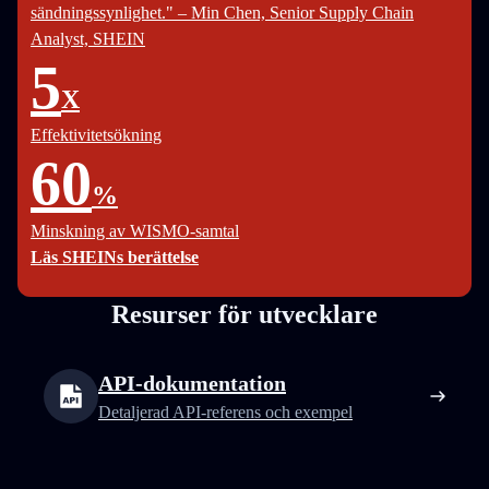
sändningssynlighet." – Min Chen, Senior Supply Chain
Analyst, SHEIN
5
X
Effektivitetsökning
60
%
Minskning av WISMO-samtal
Läs SHEINs berättelse
Resurser för utvecklare
API-dokumentation
Detaljerad API-referens och exempel