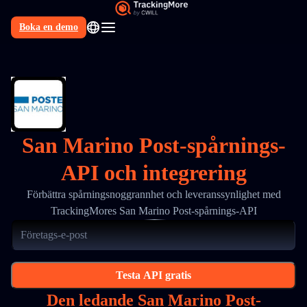
Boka en demo
SV
San Marino Post-spårnings-
API och integrering
Förbättra spårningsnoggrannhet och leveranssynlighet med
TrackingMores San Marino Post-spårnings-API
Testa API gratis
Den ledande San Marino Post-