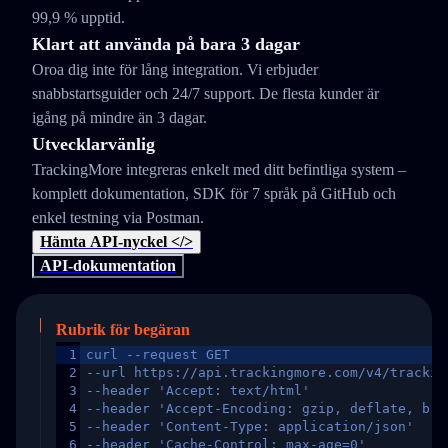
99,9 % upptid.
Klart att använda på bara 3 dagar
Oroa dig inte för lång integration. Vi erbjuder
snabbstartsguider och 24/7 support. De flesta kunder är
igång på mindre än 3 dagar.
Utvecklarvänlig
TrackingMore integreras enkelt med ditt befintliga system –
komplett dokumentation, SDK för 7 språk på GitHub och
enkel testning via Postman.
Hämta API-nyckel </>
API-dokumentation
Rubrik för begäran
1
curl --request GET
2
--url https://api.trackingmore.com/v4/trackin
3
--header 'Accept: text/html'
4
--header 'Accept-Encoding: gzip, deflate, br,
5
--header 'Content-Type: application/json'
6
--header 'Cache-Control: max-age=0'