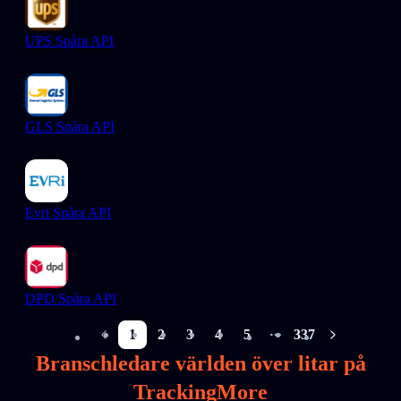
UPS Spåra API
GLS Spåra API
Evri Spåra API
DPD Spåra API
1
2
3
4
5
337
More pages
Branschledare världen över litar på
TrackingMore