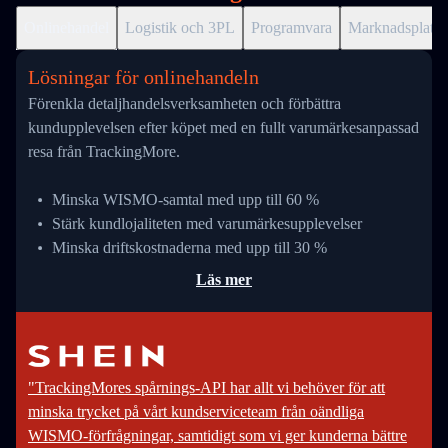
Onlinehandel
Logistik och 3PL
Programvara
Marknadsplats
Lösningar för onlinehandeln
Förenkla detaljhandelsverksamheten och förbättra
kundupplevelsen efter köpet med en fullt varumärkesanpassad
resa från TrackingMore.
Minska WISMO-samtal med upp till 60 %
Stärk kundlojaliteten med varumärkesupplevelser
Minska driftskostnaderna med upp till 30 %
Läs mer
"TrackingMores spårnings-API har allt vi behöver för att
minska trycket på vårt kundserviceteam från oändliga
WISMO-förfrågningar, samtidigt som vi ger kunderna bättre