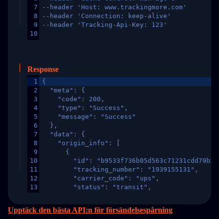
7
--header 'Host: www.trackingmore.com'
8
--header 'Connection: keep-alive'
9
--header 'Tracking-Api-Key: 123'
10
Response
1
{
2
  "meta": {
3
    "code": 200,
4
    "type": "Success",
5
    "message": "Success"
6
  },
7
  "data": {
8
    "origin_info": [
9
      {
10
        "id": "b9533f736b05d563c71231cdd79b2a
11
        "tracking_number": "1939155131",
12
        "carrier_code": "ups",
13
        "status": "transit",
14
        "original_country": "China",
15
        "destination_country": "United States
Upptäck den bästa API:n för försändelsespårning
16
        "itemTimeLength": 2,