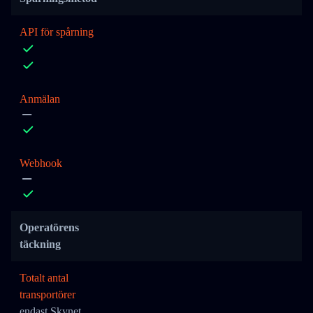
API för spårning
Anmälan
Webhook
Operatörens
täckning
Totalt antal
transportörer
endast Skynet