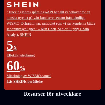
"TrackingMores spårnings-API har allt vi behöver för att
minska trycket på vårt kundserviceteam från oändliga
WISMO-förfrågningar, samtidigt som vi ger kunderna bättre
sändningssynlighet." – Min Chen, Senior Supply Chain
Analyst, SHEIN
5
X
Effektivitetsökning
60
%
Minskning av WISMO-samtal
Läs SHEINs berättelse
Resurser för utvecklare