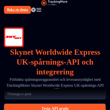
Boka en demo
SV
Skynet Worldwide Express
UK-spårnings-API och
integrering
Förbättra spårningsnoggrannhet och leveranssynlighet med
TrackingMores Skynet Worldwide Express UK-spårnings-API
Testa API gratis