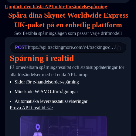
15
        "destination_country": "United States
Upptäck den bästa API:n för försändelsespårning
16
        "itemTimeLength": 2,
Spåra dina Skynet Worldwide Express
17
        "weblink": "",
18
        "phone": null,
UK-paket på
en
enhetlig plattform
19
        "trackinfo": [
20
          {
Sex flexibla spårningslägen som passar varje driftmodell
21
            "Date": "2017-03-08 04: 22: 00",
22
            "StatusDescription": "Departed Fa
POST
23
            "Details": "Departed Facility in 
https://api.trackingmore.com/v4/trackings/create
24
          },
Spårning i realtid
25
          {
26
            "Date": "2017-03-06 15:28:00",
Få omedelbara spårningsresultat och statusuppdateringar för
27
            "StatusDescription": "Shipment pi
alla försändelser med ett enda API-anrop
28
            "Details": "BEIJING-CHINA,PEOPLES
29
          }
Sidor för e-handelsorder-spårning
30
        ]
31
      }
Minskade WISMO-förfrågningar
32
    ]
Automatiska leveransstatusaviseringar
33
  }
34
}
Prova API i realtid </>