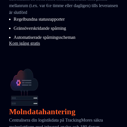
mellanrum (t.ex. var 6:e timme eller dagligen) tills leveransen
är slutförd
Regelbundna statusrapporter
Gränsöverskridande spårning
Automatiserade spårningsscheman
Kom igång gratis
Molndatahantering
Centralisera din logistikdata på TrackingMores säkra
molnplattform med inbyggd analys och 180 dagars