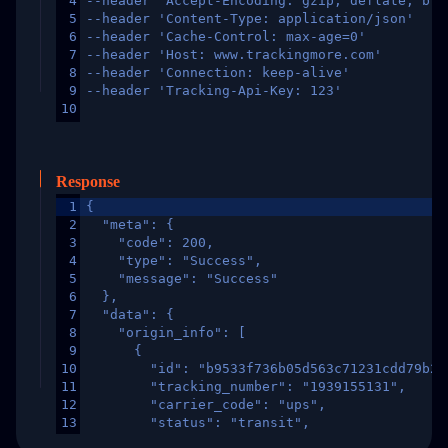
4
--header 'Accept-Encoding: gzip, deflate, br,
5
--header 'Content-Type: application/json'
6
--header 'Cache-Control: max-age=0'
7
--header 'Host: www.trackingmore.com'
8
--header 'Connection: keep-alive'
9
--header 'Tracking-Api-Key: 123'
10
Response
1
{
2
  "meta": {
3
    "code": 200,
4
    "type": "Success",
5
    "message": "Success"
6
  },
7
  "data": {
8
    "origin_info": [
9
      {
10
        "id": "b9533f736b05d563c71231cdd79b2a
11
        "tracking_number": "1939155131",
12
        "carrier_code": "ups",
13
        "status": "transit",
14
        "original_country": "China",