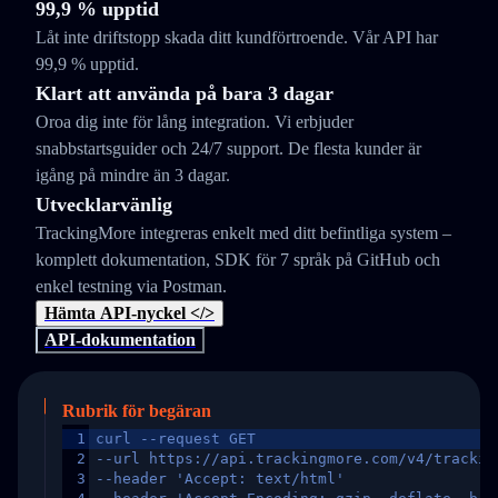
99,9 % upptid
Låt inte driftstopp skada ditt kundförtroende. Vår API har
99,9 % upptid.
Klart att använda på bara 3 dagar
Oroa dig inte för lång integration. Vi erbjuder
snabbstartsguider och 24/7 support. De flesta kunder är
igång på mindre än 3 dagar.
Utvecklarvänlig
TrackingMore integreras enkelt med ditt befintliga system –
komplett dokumentation, SDK för 7 språk på GitHub och
enkel testning via Postman.
Hämta API-nyckel </>
API-dokumentation
Rubrik för begäran
1
curl --request GET
2
--url https://api.trackingmore.com/v4/trackin
3
--header 'Accept: text/html'