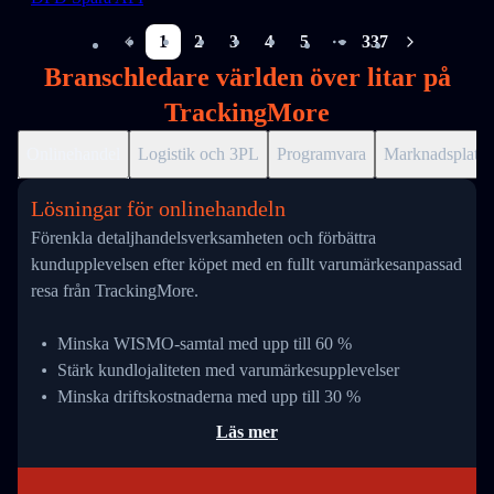
1
2
3
4
5
337
More pages
Branschledare världen över litar på
TrackingMore
Onlinehandel
Logistik och 3PL
Programvara
Marknadsplats
Lösningar för onlinehandeln
Förenkla detaljhandelsverksamheten och förbättra
kundupplevelsen efter köpet med en fullt varumärkesanpassad
resa från TrackingMore.
Minska WISMO-samtal med upp till 60 %
Stärk kundlojaliteten med varumärkesupplevelser
Minska driftskostnaderna med upp till 30 %
Läs mer