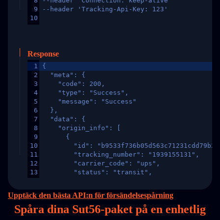
8
--header 'Connection: keep-alive'
9
--header 'Tracking-Api-Key: 123'
10
Response
1
{
2
  "meta": {
3
    "code": 200,
4
    "type": "Success",
5
    "message": "Success"
6
  },
7
  "data": {
8
    "origin_info": [
9
      {
10
        "id": "b9533f736b05d563c71231cdd79b2a
11
        "tracking_number": "1939155131",
12
        "carrier_code": "ups",
13
        "status": "transit",
14
        "original_country": "China",
15
        "destination_country": "United States
Upptäck den bästa API:n för försändelsespårning
16
        "itemTimeLength": 2,
Spåra dina Sut56-paket på
en
enhetlig
17
        "weblink": "",
18
        "phone": null,