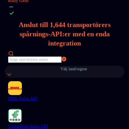
Ruby Gem
Anslut till
1,644
transportörers
spårnings-API:er med en enda
integration
Välj land/region
DHL Spåra API
China Post Spåra API