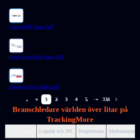
China EMS Spåra API
Hong Kong Post Spåra API
Singapore Post Spåra API
1
2
3
4
5
336
More pages
Branschledare världen över litar på
TrackingMore
Onlinehandel
Logistik och 3PL
Programvara
Marknadsplats