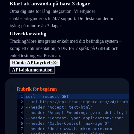
Klart att använda på bara 3 dagar
Oroa dig inte för lång integration. Vi erbjuder
snabbstartsguider och 24/7 support. De flesta kunder är
igång på mindre än 3 dagar.
Utvecklarvänlig
TrackingMore integreras enkelt med ditt befintliga system –
komplett dokumentation, SDK för 7 språk på GitHub och
enkel testning via Postman.
Hämta API-nyckel </>
API-dokumentation
Rubrik för begäran
1
curl --request GET
2
--url https://api.trackingmore.com/v4/trackin
3
--header 'Accept: text/html'
4
--header 'Accept-Encoding: gzip, deflate, br,
5
--header 'Content-Type: application/json'
6
--header 'Cache-Control: max-age=0'
7
--header 'Host: www.trackingmore.com'