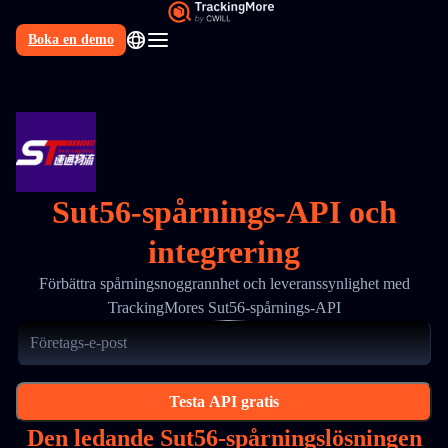
Boka en demo
SV
Sut56-spårnings-API och
integrering
Förbättra spårningsnoggrannhet och leveranssynlighet med
TrackingMores Sut56-spårnings-API
Testa API gratis
Den ledande Sut56-spårningslösningen