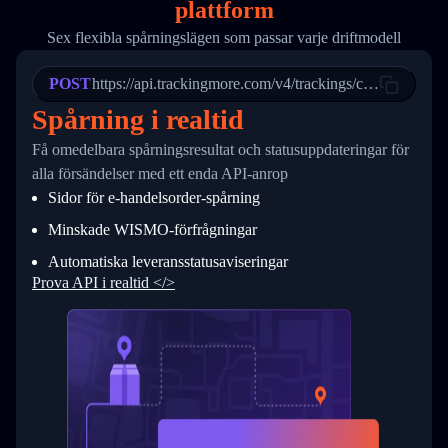
plattform
19
        "trackinfo": [
20
          {
Sex flexibla spårningslägen som passar varje driftmodell
21
            "Date": "2017-03-08 04: 22: 00",
22
            "StatusDescription": "Departed Fa
POST
23
            "Details": "Departed Facility in 
https://api.trackingmore.com/v4/trackings/create
24
          },
Spårning i realtid
25
          {
26
            "Date": "2017-03-06 15:28:00",
Få omedelbara spårningsresultat och statusuppdateringar för
27
            "StatusDescription": "Shipment pi
alla försändelser med ett enda API-anrop
28
            "Details": "BEIJING-CHINA,PEOPLES
29
          }
Sidor för e-handelsorder-spårning
30
        ]
31
      }
Minskade WISMO-förfrågningar
32
    ]
Automatiska leveransstatusaviseringar
33
  }
34
}
Prova API i realtid </>