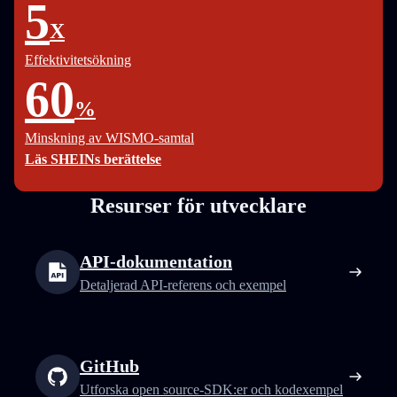
5
X
Effektivitetsökning
60
%
Minskning av WISMO-samtal
Läs SHEINs berättelse
Resurser för utvecklare
API-dokumentation
Detaljerad API-referens och exempel
GitHub
Utforska open source-SDK:er och kodexempel