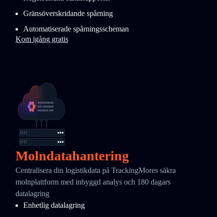
Gränsöverskridande spårning
Automatiserade spårningsscheman
Kom igång gratis
Molndatahantering
Centralisera din logistikdata på TrackingMores säkra
molnplattform med inbyggd analys och 180 dagars
datalagring
Enhetlig datalagring