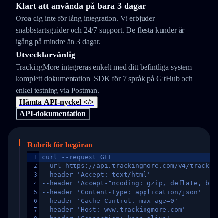
Klart att använda på bara 3 dagar
Oroa dig inte för lång integration. Vi erbjuder
snabbstartsguider och 24/7 support. De flesta kunder är
igång på mindre än 3 dagar.
Utvecklarvänlig
TrackingMore integreras enkelt med ditt befintliga system –
komplett dokumentation, SDK för 7 språk på GitHub och
enkel testning via Postman.
Hämta API-nyckel </>
API-dokumentation
Rubrik för begäran
1
curl --request GET
2
--url https://api.trackingmore.com/v4/trackin
3
--header 'Accept: text/html'
4
--header 'Accept-Encoding: gzip, deflate, br,
5
--header 'Content-Type: application/json'
6
--header 'Cache-Control: max-age=0'
7
--header 'Host: www.trackingmore.com'