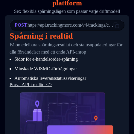
plattform
19
        "trackinfo": [
20
          {
Sex flexibla spårningslägen som passar varje driftmodell
21
            "Date": "2017-03-08 04: 22: 00",
22
            "StatusDescription": "Departed Fa
POST
23
            "Details": "Departed Facility in 
https://api.trackingmore.com/v4/trackings/create
24
          },
Spårning i realtid
25
          {
26
            "Date": "2017-03-06 15:28:00",
Få omedelbara spårningsresultat och statusuppdateringar för
27
            "StatusDescription": "Shipment pi
alla försändelser med ett enda API-anrop
28
            "Details": "BEIJING-CHINA,PEOPLES
29
          }
Sidor för e-handelsorder-spårning
30
        ]
31
      }
Minskade WISMO-förfrågningar
32
    ]
Automatiska leveransstatusaviseringar
33
  }
34
}
Prova API i realtid </>