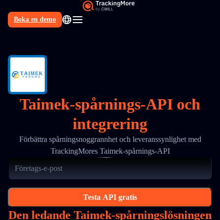
Boka en demo
SV
Taimek-spårnings-API och
integrering
Förbättra spårningsnoggrannhet och leveranssynlighet med
TrackingMores Taimek-spårnings-API
Testa API gratis
Den ledande Taimek-spårningslösningen