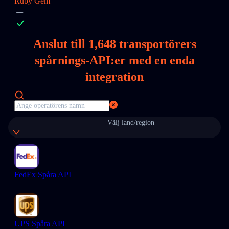
Ruby Gem
Anslut till
1,648
transportörers
spårnings-API:er med en enda
integration
Välj land/region
FedEx Spåra API
UPS Spåra API