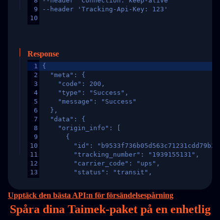
8
--header 'Connection: keep-alive'
9
--header 'Tracking-Api-Key: 123'
10
Response
1
{
2
  "meta": {
3
    "code": 200,
4
    "type": "Success",
5
    "message": "Success"
6
  },
7
  "data": {
8
    "origin_info": [
9
      {
10
        "id": "b9533f736b05d563c71231cdd79b2a
11
        "tracking_number": "1939155131",
12
        "carrier_code": "ups",
13
        "status": "transit",
14
        "original_country": "China",
15
        "destination_country": "United States
Upptäck den bästa API:n för försändelsespårning
16
        "itemTimeLength": 2,
Spåra dina Taimek-paket på
en
enhetlig
17
        "weblink": "",
18
        "phone": null,