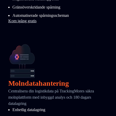
Gränsöverskridande spårning
Automatiserade spårningsscheman
Kom igång gratis
Molndatahantering
Centralisera din logistikdata på TrackingMores säkra
molnplattform med inbyggd analys och 180 dagars
datalagring
Enhetlig datalagring