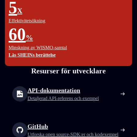
5
X
Effektivitetsökning
60
%
Minskning av WISMO-samtal
Läs SHEINs berättelse
Resurser för utvecklare
API-dokumentation
Detaljerad API-referens och exempel
GitHub
Utforska open source-SDK:er och kodexempel