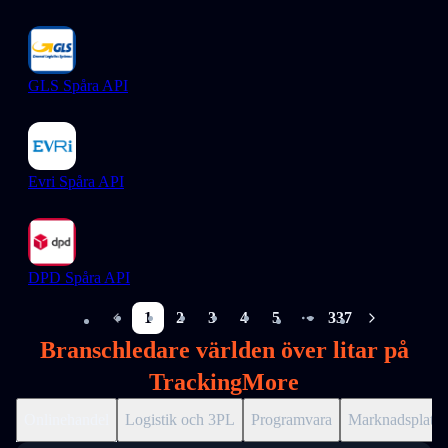
GLS Spåra API
Evri Spåra API
DPD Spåra API
1
2
3
4
5
337
More pages
Branschledare världen över litar på
TrackingMore
Onlinehandel
Logistik och 3PL
Programvara
Marknadsplats