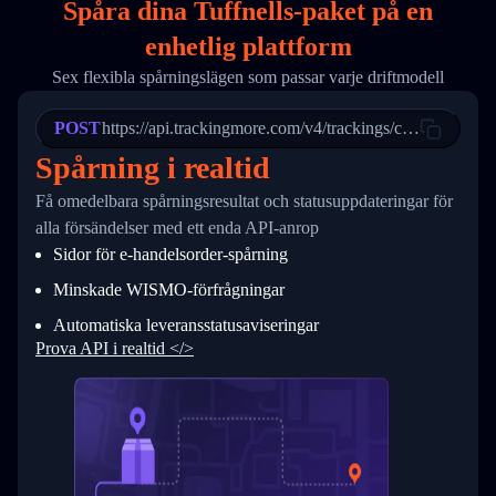
Spåra dina Tuffnells-paket på
en
17
        "weblink": "",
18
        "phone": null,
enhetlig plattform
19
        "trackinfo": [
20
          {
Sex flexibla spårningslägen som passar varje driftmodell
21
            "Date": "2017-03-08 04: 22: 00",
22
            "StatusDescription": "Departed Fa
POST
23
            "Details": "Departed Facility in 
https://api.trackingmore.com/v4/trackings/create
24
          },
Spårning i realtid
25
          {
26
            "Date": "2017-03-06 15:28:00",
Få omedelbara spårningsresultat och statusuppdateringar för
27
            "StatusDescription": "Shipment pi
alla försändelser med ett enda API-anrop
28
            "Details": "BEIJING-CHINA,PEOPLES
29
          }
Sidor för e-handelsorder-spårning
30
        ]
31
      }
Minskade WISMO-förfrågningar
32
    ]
Automatiska leveransstatusaviseringar
33
  }
34
}
Prova API i realtid </>