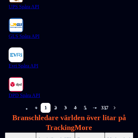
UPS Spåra API
GLS Spåra API
Evri Spåra API
DPD Spåra API
1
2
3
4
5
337
More pages
Branschledare världen över litar på
TrackingMore