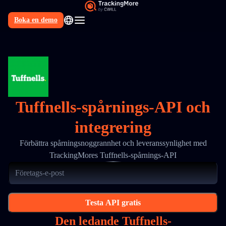
Boka en demo
SV
Tuffnells-spårnings-API och
integrering
Förbättra spårningsnoggrannhet och leveranssynlighet med
TrackingMores Tuffnells-spårnings-API
Testa API gratis
Den ledande Tuffnells-