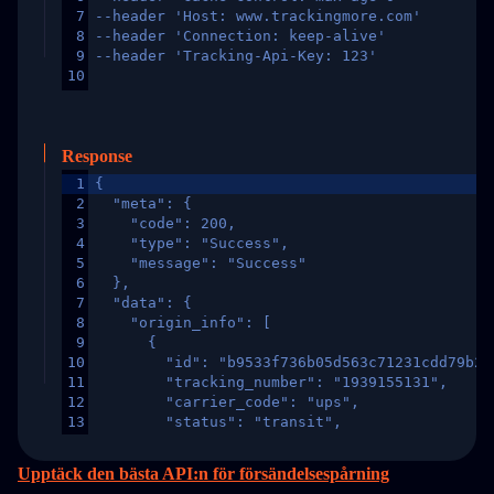
7
--header 'Host: www.trackingmore.com'
8
--header 'Connection: keep-alive'
9
--header 'Tracking-Api-Key: 123'
10
Response
1
{
2
  "meta": {
3
    "code": 200,
4
    "type": "Success",
5
    "message": "Success"
6
  },
7
  "data": {
8
    "origin_info": [
9
      {
10
        "id": "b9533f736b05d563c71231cdd79b2a
11
        "tracking_number": "1939155131",
12
        "carrier_code": "ups",
13
        "status": "transit",
14
        "original_country": "China",
15
        "destination_country": "United States
Upptäck den bästa API:n för försändelsespårning
16
        "itemTimeLength": 2,