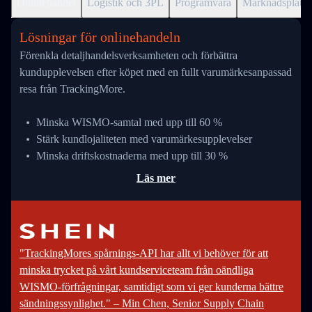
Onlinehandel
Logistik och 3PL
Programvara
Marknadsplats
Lösningar för onlinehandeln
Förenkla detaljhandelsverksamheten och förbättra
kundupplevelsen efter köpet med en fullt varumärkesanpassad
resa från TrackingMore.
Minska WISMO-samtal med upp till 60 %
Stärk kundlojaliteten med varumärkesupplevelser
Minska driftskostnaderna med upp till 30 %
Läs mer
"TrackingMores spårnings-API har allt vi behöver för att
minska trycket på vårt kundserviceteam från oändliga
WISMO-förfrågningar, samtidigt som vi ger kunderna bättre
sändningssynlighet." – Min Chen, Senior Supply Chain