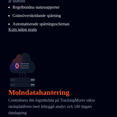
är slutförd
Regelbundna statusrapporter
Gränsöverskridande spårning
Automatiserade spårningsscheman
Kom igång gratis
Molndatahantering
Centralisera din logistikdata på TrackingMores säkra
molnplattform med inbyggd analys och 180 dagars
datalagring