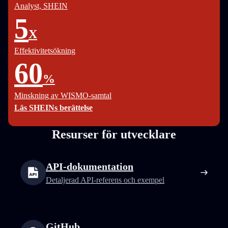
Analyst, SHEIN
5
X
Effektivitetsökning
60
%
Minskning av WISMO-samtal
Läs SHEINs berättelse
Resurser för utvecklare
API-dokumentation
Detaljerad API-referens och exempel
GitHub