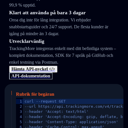
99,9 % upptid.
Klart att använda på bara 3 dagar
Oroa dig inte för lång integration. Vi erbjuder
snabbstartsguider och 24/7 support. De flesta kunder är
igång på mindre än 3 dagar.
Utvecklarvänlig
TrackingMore integreras enkelt med ditt befintliga system –
komplett dokumentation, SDK för 7 språk på GitHub och
enkel testning via Postman.
Hämta API-nyckel </>
API-dokumentation
Rubrik för begäran
1
curl --request GET
2
--url https://api.trackingmore.com/v4/trackin
3
--header 'Accept: text/html'
4
--header 'Accept-Encoding: gzip, deflate, br,
5
--header 'Content-Type: application/json'
6
--header 'Cache-Control: max-age=0'