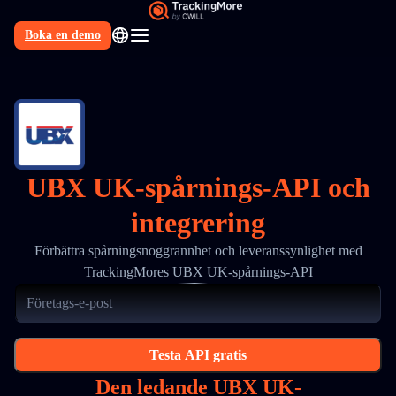
Boka en demo
SV
UBX UK-spårnings-API och
integrering
Förbättra spårningsnoggrannhet och leveranssynlighet med
TrackingMores UBX UK-spårnings-API
Testa API gratis
Den ledande UBX UK-