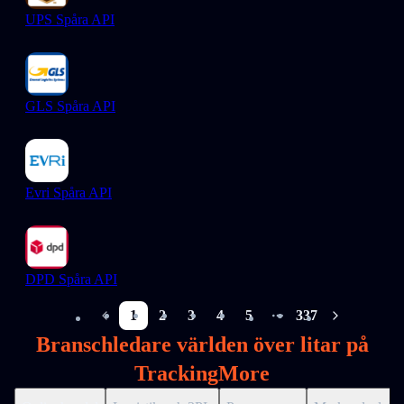
UPS Spåra API
GLS Spåra API
Evri Spåra API
DPD Spåra API
1
2
3
4
5
337
More pages
Branschledare världen över litar på
TrackingMore