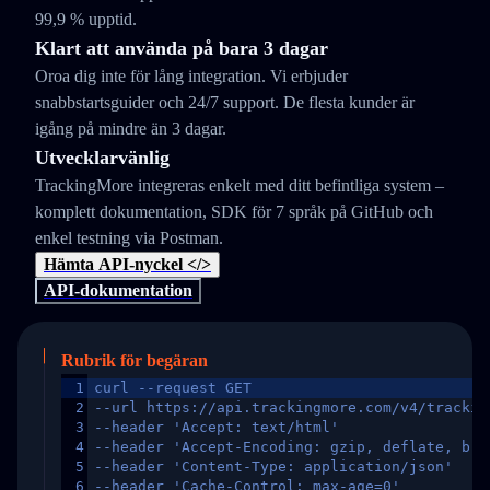
99,9 % upptid.
Klart att använda på bara 3 dagar
Oroa dig inte för lång integration. Vi erbjuder
snabbstartsguider och 24/7 support. De flesta kunder är
igång på mindre än 3 dagar.
Utvecklarvänlig
TrackingMore integreras enkelt med ditt befintliga system –
komplett dokumentation, SDK för 7 språk på GitHub och
enkel testning via Postman.
Hämta API-nyckel </>
API-dokumentation
Rubrik för begäran
1
curl --request GET
2
--url https://api.trackingmore.com/v4/trackin
3
--header 'Accept: text/html'
4
--header 'Accept-Encoding: gzip, deflate, br,
5
--header 'Content-Type: application/json'
6
--header 'Cache-Control: max-age=0'