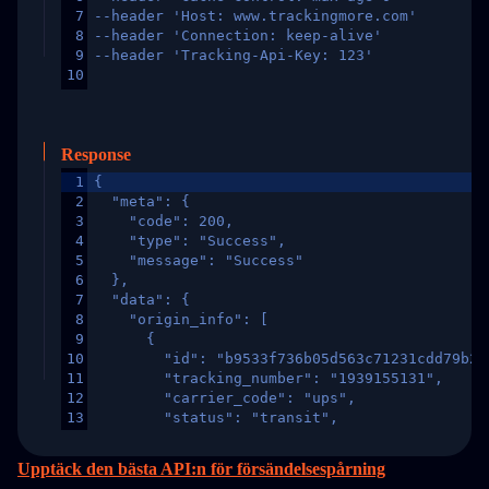
7
--header 'Host: www.trackingmore.com'
8
--header 'Connection: keep-alive'
9
--header 'Tracking-Api-Key: 123'
10
Response
1
{
2
  "meta": {
3
    "code": 200,
4
    "type": "Success",
5
    "message": "Success"
6
  },
7
  "data": {
8
    "origin_info": [
9
      {
10
        "id": "b9533f736b05d563c71231cdd79b2a
11
        "tracking_number": "1939155131",
12
        "carrier_code": "ups",
13
        "status": "transit",
14
        "original_country": "China",
15
        "destination_country": "United States
Upptäck den bästa API:n för försändelsespårning
16
        "itemTimeLength": 2,