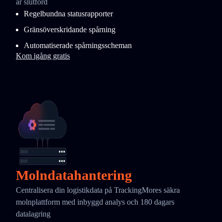
är slutförd
Regelbundna statusrapporter
Gränsöverskridande spårning
Automatiserade spårningsscheman
Kom igång gratis
Molndatahantering
Centralisera din logistikdata på TrackingMores säkra
molnplattform med inbyggd analys och 180 dagars
datalagring