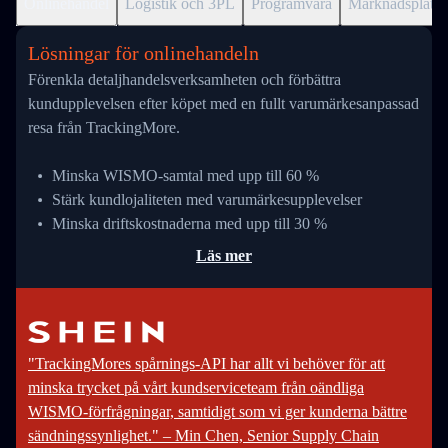
Onlinehandel
Logistik och 3PL
Programvara
Marknadsplats
Lösningar för onlinehandeln
Förenkla detaljhandelsverksamheten och förbättra
kundupplevelsen efter köpet med en fullt varumärkesanpassad
resa från TrackingMore.
Minska WISMO-samtal med upp till 60 %
Stärk kundlojaliteten med varumärkesupplevelser
Minska driftskostnaderna med upp till 30 %
Läs mer
"TrackingMores spårnings-API har allt vi behöver för att
minska trycket på vårt kundserviceteam från oändliga
WISMO-förfrågningar, samtidigt som vi ger kunderna bättre
sändningssynlighet." – Min Chen, Senior Supply Chain