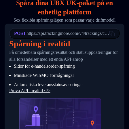
Spåra dina UBX UK-paket på
en
17
        "weblink": "",
18
        "phone": null,
enhetlig plattform
19
        "trackinfo": [
20
          {
Sex flexibla spårningslägen som passar varje driftmodell
21
            "Date": "2017-03-08 04: 22: 00",
22
            "StatusDescription": "Departed Fa
POST
23
            "Details": "Departed Facility in 
https://api.trackingmore.com/v4/trackings/create
24
          },
Spårning i realtid
25
          {
26
            "Date": "2017-03-06 15:28:00",
Få omedelbara spårningsresultat och statusuppdateringar för
27
            "StatusDescription": "Shipment pi
alla försändelser med ett enda API-anrop
28
            "Details": "BEIJING-CHINA,PEOPLES
29
          }
Sidor för e-handelsorder-spårning
30
        ]
31
      }
Minskade WISMO-förfrågningar
32
    ]
Automatiska leveransstatusaviseringar
33
  }
34
}
Prova API i realtid </>