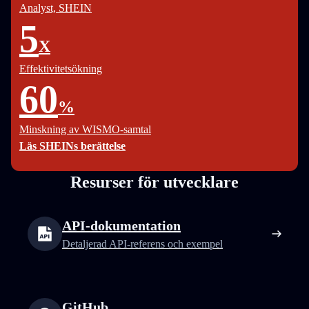
Analyst, SHEIN
5
X
Effektivitetsökning
60
%
Minskning av WISMO-samtal
Läs SHEINs berättelse
Resurser för utvecklare
API-dokumentation
Detaljerad API-referens och exempel
GitHub