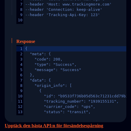
7
--header 'Host: www.trackingmore.com'
8
--header 'Connection: keep-alive'
9
--header 'Tracking-Api-Key: 123'
10
Response
1
{
2
  "meta": {
3
    "code": 200,
4
    "type": "Success",
5
    "message": "Success"
6
  },
7
  "data": {
8
    "origin_info": [
9
      {
10
        "id": "b9533f736b05d563c71231cdd79b2a
11
        "tracking_number": "1939155131",
12
        "carrier_code": "ups",
13
        "status": "transit",
14
        "original_country": "China",
15
        "destination_country": "United States
Upptäck den bästa API:n för försändelsespårning
16
        "itemTimeLength": 2,