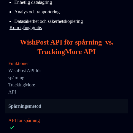
Enhetlig datalagring
Analys och rapportering
Datasäkerhet och säkerhetskopiering
Kom igång gratis
WishPost API för spårning
vs.
TrackingMore API
Funktioner
WishPost API för
spårning
TrackingMore
API
Spårningsmetod
API för spårning