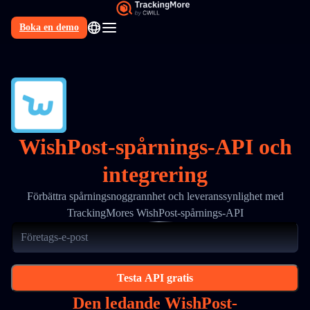
Boka en demo
SV
WishPost-spårnings-API och
integrering
Förbättra spårningsnoggrannhet och leveranssynlighet med
TrackingMores WishPost-spårnings-API
Testa API gratis
Den ledande WishPost-