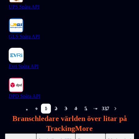
UPS Spåra API
GLS Spåra API
Evri Spåra API
DPD Spåra API
1
2
3
4
5
337
More pages
Branschledare världen över litar på
TrackingMore