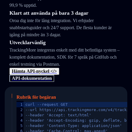
99,9 % upptid.
Klart att använda på bara 3 dagar
Oroa dig inte för lång integration. Vi erbjuder
snabbstartsguider och 24/7 support. De flesta kunder är
igång på mindre än 3 dagar.
Utvecklarvänlig
TrackingMore integreras enkelt med ditt befintliga system –
komplett dokumentation, SDK för 7 språk på GitHub och
enkel testning via Postman.
Hämta API-nyckel </>
API-dokumentation
Rubrik för begäran
1
curl --request GET
2
--url https://api.trackingmore.com/v4/trackin
3
--header 'Accept: text/html'
4
--header 'Accept-Encoding: gzip, deflate, br,
5
--header 'Content-Type: application/json'
6
--header 'Cache-Control: max-age=0'