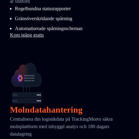
är slutförd
Regelbundna statusrapporter
Gränsöverskridande spårning
Automatiserade spårningsscheman
Kom igång gratis
Molndatahantering
Centralisera din logistikdata på TrackingMores säkra
molnplattform med inbyggd analys och 180 dagars
datalagring