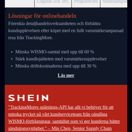
Onlinehandel
Logistik och 3PL
Programvara
Marknadsplats
Lösningar för onlinehandeln
Förenkla detaljhandelsverksamheten och förbättra
kundupplevelsen efter köpet med en fullt varumärkesanpassad
resa från TrackingMore.
Minska WISMO-samtal med upp till 60 %
Stärk kundlojaliteten med varumärkesupplevelser
Minska driftskostnaderna med upp till 30 %
Läs mer
"TrackingMores spårnings-API har allt vi behöver för att
minska trycket på vårt kundserviceteam från oändliga
WISMO-förfrågningar, samtidigt som vi ger kunderna bättre
sändningssynlighet." – Min Chen, Senior Supply Chain