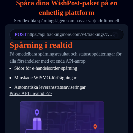
Spåra dina WishPost-paket på
en
17
        "weblink": "",
18
        "phone": null,
enhetlig plattform
19
        "trackinfo": [
20
          {
Sex flexibla spårningslägen som passar varje driftmodell
21
            "Date": "2017-03-08 04: 22: 00",
22
            "StatusDescription": "Departed Fa
POST
23
            "Details": "Departed Facility in 
https://api.trackingmore.com/v4/trackings/create
24
          },
Spårning i realtid
25
          {
26
            "Date": "2017-03-06 15:28:00",
Få omedelbara spårningsresultat och statusuppdateringar för
27
            "StatusDescription": "Shipment pi
alla försändelser med ett enda API-anrop
28
            "Details": "BEIJING-CHINA,PEOPLES
29
          }
Sidor för e-handelsorder-spårning
30
        ]
31
      }
Minskade WISMO-förfrågningar
32
    ]
Automatiska leveransstatusaviseringar
33
  }
34
}
Prova API i realtid </>