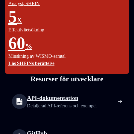
Analyst, SHEIN
5
X
Effektivitetsökning
60
%
Minskning av WISMO-samtal
Läs SHEINs berättelse
Resurser för utvecklare
API-dokumentation
Detaljerad API-referens och exempel
GitHub