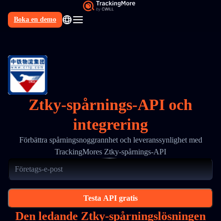
Boka en demo
SV
Ztky-spårnings-API och
integrering
Förbättra spårningsnoggrannhet och leveranssynlighet med
TrackingMores Ztky-spårnings-API
Testa API gratis
Den ledande Ztky-spårningslösningen