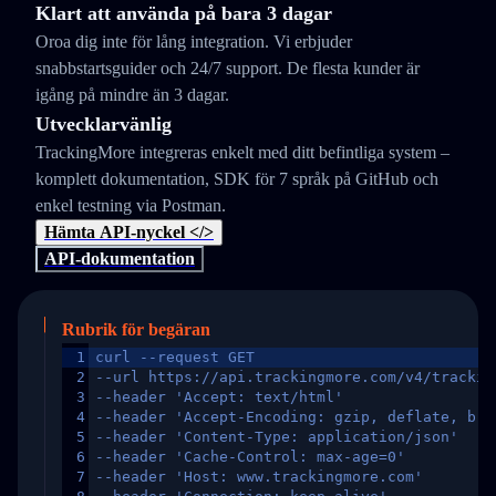
Klart att använda på bara 3 dagar
Oroa dig inte för lång integration. Vi erbjuder
snabbstartsguider och 24/7 support. De flesta kunder är
igång på mindre än 3 dagar.
Utvecklarvänlig
TrackingMore integreras enkelt med ditt befintliga system –
komplett dokumentation, SDK för 7 språk på GitHub och
enkel testning via Postman.
Hämta API-nyckel </>
API-dokumentation
Rubrik för begäran
1
curl --request GET
2
--url https://api.trackingmore.com/v4/trackin
3
--header 'Accept: text/html'
4
--header 'Accept-Encoding: gzip, deflate, br,
5
--header 'Content-Type: application/json'
6
--header 'Cache-Control: max-age=0'
7
--header 'Host: www.trackingmore.com'