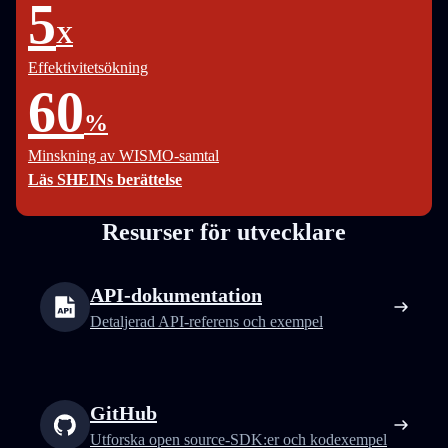
5
X
Effektivitetsökning
60
%
Minskning av WISMO-samtal
Läs SHEINs berättelse
Resurser för utvecklare
API-dokumentation
Detaljerad API-referens och exempel
GitHub
Utforska open source-SDK:er och kodexempel