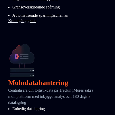
Gränsöverskridande spårning
Automatiserade spårningsscheman
Kom igång gratis
Molndatahantering
Centralisera din logistikdata på TrackingMores säkra
molnplattform med inbyggd analys och 180 dagars
datalagring
Enhetlig datalagring