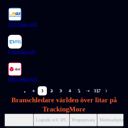
GLS Spåra API
Evri Spåra API
DPD Spåra API
1
2
3
4
5
337
More pages
Branschledare världen över litar på
TrackingMore
Onlinehandel
Logistik och 3PL
Programvara
Marknadsplats