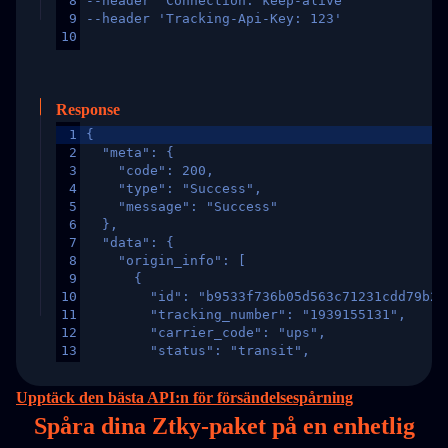
8
--header 'Connection: keep-alive'
9
--header 'Tracking-Api-Key: 123'
10
Response
1
{
2
  "meta": {
3
    "code": 200,
4
    "type": "Success",
5
    "message": "Success"
6
  },
7
  "data": {
8
    "origin_info": [
9
      {
10
        "id": "b9533f736b05d563c71231cdd79b2a
11
        "tracking_number": "1939155131",
12
        "carrier_code": "ups",
13
        "status": "transit",
14
        "original_country": "China",
15
        "destination_country": "United States
Upptäck den bästa API:n för försändelsespårning
16
        "itemTimeLength": 2,
Spåra dina Ztky-paket på
en
enhetlig
17
        "weblink": "",
18
        "phone": null,