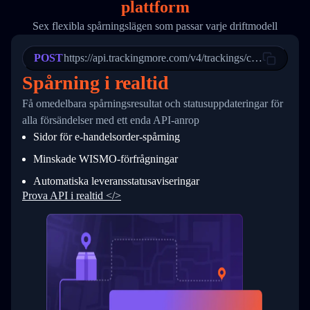
plattform
19
        "trackinfo": [
20
          {
Sex flexibla spårningslägen som passar varje driftmodell
21
            "Date": "2017-03-08 04: 22: 00",
22
            "StatusDescription": "Departed Fa
POST
23
            "Details": "Departed Facility in 
https://api.trackingmore.com/v4/trackings/create
24
          },
Spårning i realtid
25
          {
26
            "Date": "2017-03-06 15:28:00",
Få omedelbara spårningsresultat och statusuppdateringar för
27
            "StatusDescription": "Shipment pi
alla försändelser med ett enda API-anrop
28
            "Details": "BEIJING-CHINA,PEOPLES
29
          }
Sidor för e-handelsorder-spårning
30
        ]
31
      }
Minskade WISMO-förfrågningar
32
    ]
Automatiska leveransstatusaviseringar
33
  }
34
}
Prova API i realtid </>