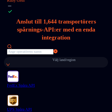
Ruby Gem
Anslut till
1,644
transportörers
spårnings-API:er med en enda
integration
Välj land/region
FedEx Spåra API
UPS Spåra API